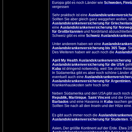
Europa gibt es noch Länder wie
Schweden
,
Finn
vergessen
Sehr praktisch ist eine
Auslandskrankenversiche
Sollten Sie aber gleich ganz weggehen wollen, is
Auslandskrankenversicherung für Griechenlan
eine
Auslandskrankenversicherung für Norwe
für Großbritannien
und Nordirland abzuschließen
Schweiz gibt es eine
Schweiz Auslandskrankenv
Unter anderem haben wir eine
Auslandskrankenve
Auslandskrankenversicherung bis 365 Tage
. S
Des Weiteren haben wir auch noch die
Auslands
April My Health Auslandskrankenversicherung 
Auslandskrankenversicherung für die USA
geht
Kuba
ist dringend notwendig, weil Sie ohne Reis
In Südamerika gibt es aber noch schöne Länder d
eventuell auch eine
Auslandskrankenversicher
Auslandskrankenversicherung für Argentinien
Krankenhauskosten sehr hoch sind
Neben Südamerika und den USA gibt auch noch d
Republik
,
Martinique
,
Saint Vincent
und die Gre
Barbados
und eine Havanna in
Kuba
rauchen ge
Sollten Sie nach all den Inseln und der Hitze ei
Es gibt auch immer noch die
Auslandskrankenver
Auslandskrankenversicherung für Studenten
. 
Asien
.
Der größte Kontinent auf der Erde. Etwa 2/