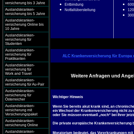
versicherung bis 3 Jahre
Entbindung
600
Auslandskranken-
Notfallüberstellung
120
versicherung bis 5 Jahre
300
Auslandskranken-
versicherung Online bis
10 Jahre
Auslandskranken-
versicherung für
Studenten
Auslandskranken-
versicherung für
ALC Krankenversicherung für Europa 
Praktikanten
Auslandskranken-
versicherung für
Work and Travel
Weitere Anfragen und Angeb
Auslandskranken-
versicherung für Au-Pair
Auslandskranken-
versicherung für
Wichtiger Hinweis
Österreicher
Auslandskranken-
Wenn Sie bereits akut krank sind, an chronisch
versicherung mit
ein Wechsel der Krankenversicherung nicht zu e
Versicherungspaket
oder Sie müssen eventuell „noch“ bei Ihrer jet
Auslandskranken-
Die private europäische Krankenversicherung b
versicherung Online
Auslandskranken-
Moratorium bedeutet, das Vorerkrankungen mit