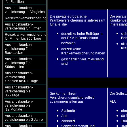
für Familien
Auslandskranken-
versicherung im Vergleich
Die private europäische
Die privat
Reisekrankenversicherung
Krankenversicherung ist interessant
Krankenver
Auslandskranken-
für alle, die
interessant 
versicherung für Firmen
derzeit zu hohe Beiträge in
sich
Reisekrankenversicherung
der PKV in Deutschland
Beh
für Firmen bis 365 Tage
bezahlen
aku
Auslandskranken-
Kra
versicherung für
derzeit keine
Backpacker
Krankenversicherung haben
Auslandskranken-
geschäftlich viel im Ausland
versicherung für
sind
Südostasien
Auslandskranken-
versicherung
für Asien bis180 Tage
Auslandskranken-
versicherung bis
Sie können Ihren
Die Selbstb
365 Tage
Versicherungsumfang selbst
Auslandskranken-
zusammenstellen aus
ALC
versicherung bis
12 Monate
Stationär
oh
Auslandskranken-
Arzt
60 
versicherung bis 2 Jahre
Zahnarzt
180
Auslandskranken-
Schwangerschaft und
360