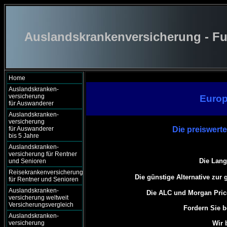
Auslandskrankenversicherung - Fu
Home
Auslandskranken-
versicherung
Europ
für Auswanderer
Auslandskranken-
versicherung
für Auswanderer
Die preiswert
bis 5 Jahre
Auslandskranken-
versicherung für Rentner
Die Lang
und Senioren
Reisekrankenversicherung
Die günstige Alternative zur
für Rentner und Senioren
Auslandskranken-
Die ALC und Morgan Pric
versicherung weltweit
Versicherungsvergleich
Fordern Sie b
Auslandskranken-
versicherung
Wir 