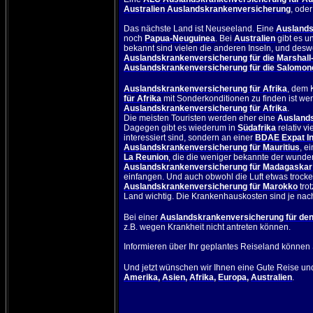
Australien Auslandskrankenversicherung
, ode
Das nächste Land ist
Neuseeland
. Eine
Auslands
noch
Papua-Neuguinea
. Bei
Australien
gibt es u
bekannt sind vielen die anderen Inseln, und desw
Auslandskrankenversicherung für die Marshall-
Auslandskrankenversicherung für die Salomon
Auslandskrankenversicherung für Afrika
, dem 
für Afrika
mit Sonderkonditionen zu finden ist we
Auslandskrankenversicherung für Afrika
.
Die meisten Touristen werden eher eine
Auslands
Dagegen gibt es wiederum in
Südafrika
relativ v
interessiert sind, sondern an einer
BDAE Expat In
Auslandskrankenversicherung für Mauritius
, e
La Reunion
, die die weniger bekannte der wunder
Auslandskrankenversicherung für Madagaskar
einfangen. Und auch obwohl die Luft etwas trockene
Auslandskrankenversicherung für Marokko
tro
Land wichtig. Die Krankenhauskosten sind je nach 
Bei einer
Auslandskrankenversicherung für den
z.B. wegen Krankheit nicht antreten können.
Informieren über Ihr geplantes Reiseland können 
Und jetzt wünschen wir Ihnen eine Gute Reise und
Amerika
,
Asien
,
Afrika
,
Europa
,
Australien
.