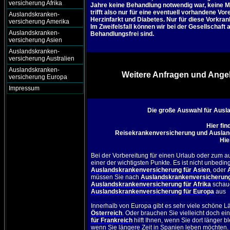
versicherung Afrika
Jahre keine Behandlung notwendig war, kein
trifft also nur für eine eventuell vorhandene 
Auslandskranken-
Herzinfarkt und Diabetes. Nur für diese Vor
versicherung Amerika
Im Zweifelsfall können wir bei der Gesellschaf
Auslandskranken-
Behandlungsfrei sind.
versicherung Asien
Auslandskranken-
versicherung Australien
Auslandskranken-
Weitere Anfragen und Angeb
versicherung Europa
Impressum
Die große Auswahl für Aus
Hier fi
Reisekrankenversicherung und Ausland
Hie
Bei der Vorbereitung für einen Urlaub oder zum a
einer der wichtigsten Punkte. Es ist nicht unbedi
Auslandskrankenversicherung für Asien
, oder
müssen Sie nach
Auslandskrankenversicherung
Auslandskrankenversicherung für Afrika
schaue
Auslandskrankenversicherung für Europa
aus
Innerhalb von Europa gibt es sehr viele schöne 
Österreich
. Oder brauchen Sie vielleicht doch ei
für Frankreich
hilft Ihnen, wenn Sie dort länger 
wenn Sie längere Zeit in Spanien leben möchten. 