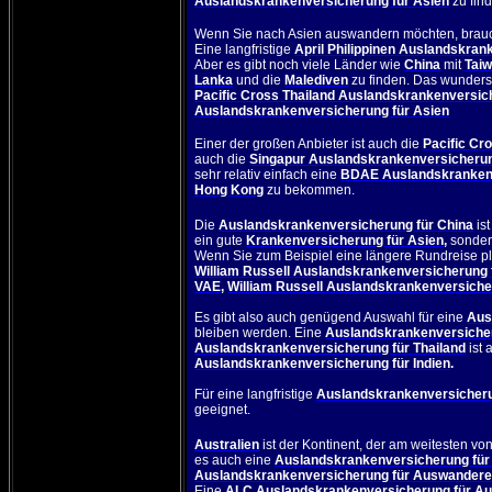
Auslandskrankenversicherung für Asien
zu fin
Wenn Sie nach Asien auswandern möchten, brau
Eine langfristige
April Philippinen Auslandskrank
Aber es gibt noch viele Länder wie
China
mit
Tai
Lanka
und die
Malediven
zu finden. Das wunder
Pacific Cross Thailand Auslandskrankenversich
Auslandskrankenversicherung für Asien
Einer der großen Anbieter ist auch die
Pacific Cr
auch die
Singapur Auslandskrankenversicherung
sehr relativ einfach eine
BDAE Auslandskrankenv
Hong Kong
zu bekommen.
Die
Auslandskrankenversicherung für China
ist
ein gute
Krankenversicherung für Asien
,
sonder
Wenn Sie zum Beispiel eine längere Rundreise pl
William Russell Auslandskrankenversicherung 
VAE
,
William Russell Auslandskrankenversiche
Es gibt also auch genügend Auswahl für eine
Aus
bleiben werden. Eine
Auslandskrankenversicher
Auslandskrankenversicherung für Thailand
ist 
Auslandskrankenversicherung für Indien
.
Für eine langfristige
Auslandskrankenversicheru
geeignet.
Australien
ist der Kontinent, der am weitesten von
es auch eine
Auslandskrankenversicherung für
Auslandskrankenversicherung für Auswandere
Eine
ALC Auslandskrankenversicherung für Aus