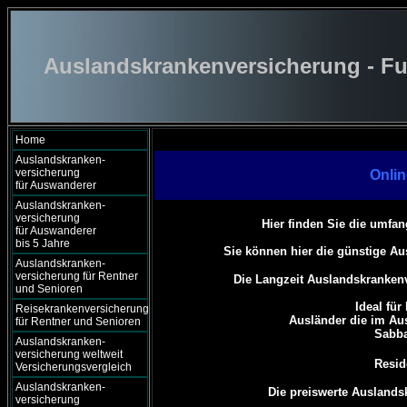
Auslandskrankenversicherung - Fu
Home
Auslandskranken-
versicherung
Onlin
für Auswanderer
Auslandskranken-
versicherung
Hier finden Sie die umfan
für Auswanderer
bis 5 Jahre
Sie können hier die günstige A
Auslandskranken-
versicherung für Rentner
Die
Langzeit Auslandskranken
und Senioren
Ideal für
Reisekrankenversicherung
Ausländer die im Aus
für Rentner und Senioren
Sabba
Auslandskranken-
versicherung weltweit
Resid
Versicherungsvergleich
Auslandskranken-
Die preiswerte Auslandsk
versicherung