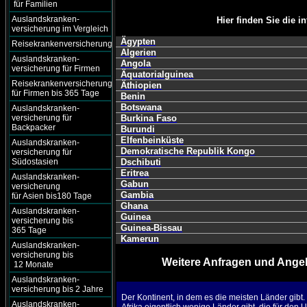
für Familien
Auslandskranken-
Hier finden Sie die i
versicherung im Vergleich
Ägypten
Reisekrankenversicherung
Algerien
Auslandskranken-
Angola
versicherung für Firmen
Äquatorialguinea
Reisekrankenversicherung
Äthiopien
für Firmen bis 365 Tage
Benin
Botswana
Auslandskranken-
versicherung für
Burkina Faso
Backpacker
Burundi
Elfenbeinküste
Auslandskranken-
Demokratische Republik Kongo
versicherung für
Südostasien
Dschibuti
Eritrea
Auslandskranken-
Gabun
versicherung
Gambia
für Asien bis180 Tage
Ghana
Auslandskranken-
Guinea
versicherung bis
Guinea-Bissau
365 Tage
Kamerun
Auslandskranken-
versicherung bis
Weitere Anfragen und Angeb
12 Monate
Auslandskranken-
versicherung bis 2 Jahre
Der Kontinent, in dem es die meisten Länder gibt
Auslandskranken-