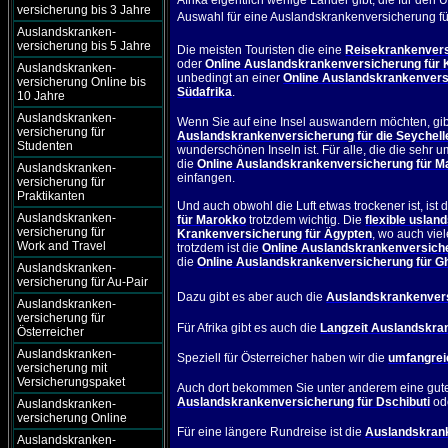
Afrika eigentlich wenige Länder gibt, die für den 
versicherung bis 3 Jahre
Auswahl für eine
Auslandskrankenversicherung für
Auslandskranken-
versicherung bis 5 Jahre
Die meisten Touristen die eine
Reisekrankenvers
oder
Online Auslandskrankenversicherung für 
Auslandskranken-
unbedingt an einer
Online Auslandskrankenversi
versicherung Online bis
Südafrika
.
10 Jahre
Auslandskranken-
Wenn Sie auf eine Insel auswandern möchten, gib
versicherung für
Auslandskrankenversicherung für die Seychell
Studenten
wunderschönen Inseln ist. Für alle, die die sehr 
die
Online Auslandskrankenversicherung für 
Auslandskranken-
einfangen.
versicherung für
Praktikanten
Und auch obwohl die Luft etwas trockener ist, ist 
Auslandskranken-
für Marokko
trotzdem wichtig. Die
flexible usla
versicherung für
Krankenversicherung für Ägypten
, wo auch vie
Work and Travel
trotzdem ist die
Online Auslandskrankenversich
die
Online Auslandskrankenversicherung für G
Auslandskranken-
versicherung für Au-Pair
Dazu gibt es aber auch die
Auslandskrankenvers
Auslandskranken-
versicherung für
Für Afrika gibt es auch die
Langzeit Auslandskra
Österreicher
Auslandskranken-
Speziell für Österreicher haben wir die
umfangrei
versicherung mit
Versicherungspaket
Auch dort bekommen Sie unter anderem eine gu
Auslandskrankenversicherung für Dschibuti
od
Auslandskranken-
versicherung Online
Für eine längere Rundreise ist die
Auslandskrank
Auslandskranken-