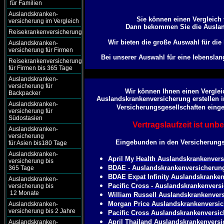
für Familien
Auslandskranken-
Sie können einen Vergleich
versicherung im Vergleich
Dann bekommen Sie die Ausland
Reisekrankenversicherung
Wir bieten die große Auswahl für die
Auslandskranken-
versicherung für Firmen
Bei unserer Auswahl für eine lebensla
Reisekrankenversicherung
für Firmen bis 365 Tage
Auslandskranken-
versicherung für
Wir können Ihnen einen Vergleic
Backpacker
Auslandskrankenversicherung erstellen i
Auslandskranken-
Versicherungsgesellschaften eing
versicherung für
Südostasien
Vertragslaufzeit ist unb
Auslandskranken-
versicherung
Eingebunden in den Versicherungsv
für Asien bis180 Tage
Auslandskranken-
April My Health Auslandskrankenver
versicherung bis
BDAE - Auslandskrankenversicherun
365 Tage
BDAE Expat Infinity Auslandskranke
Auslandskranken-
Pacific Cross - Auslandskrankenvers
versicherung bis
12 Monate
William Russell Auslandskrankenver
Morgan Price Auslandskrankenversi
Auslandskranken-
versicherung bis 2 Jahre
Pacific Cross Auslandskrankenversi
April Thailand Auslandskrankenvers
Auslandskranken-