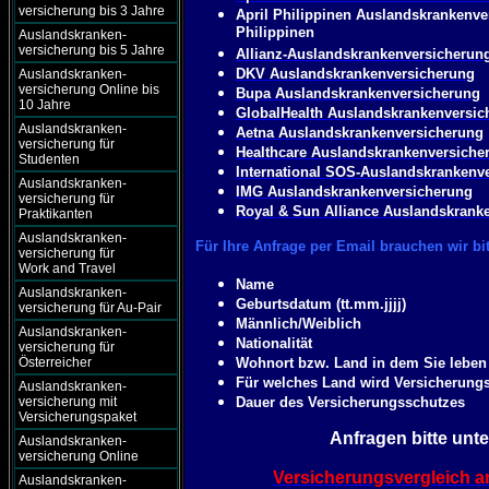
versicherung bis 3 Jahre
April Philippinen Auslandskrankenve
Philippinen
Auslandskranken-
versicherung bis 5 Jahre
Allianz-Auslandskrankenversicherun
DKV Auslandskrankenversicherung
Auslandskranken-
versicherung Online bis
Bupa Auslandskrankenversicherung
10 Jahre
GlobalHealth Auslandskrankenversic
Auslandskranken-
Aetna Auslandskrankenversicherung
versicherung für
Healthcare Auslandskrankenversiche
Studenten
International SOS-Auslandskrankenv
Auslandskranken-
IMG Auslandskrankenversicherung
versicherung für
Royal & Sun Alliance Auslandskrank
Praktikanten
Auslandskranken-
Für Ihre Anfrage per Email brauchen wir bi
versicherung für
Work and Travel
Name
Auslandskranken-
Geburtsdatum (tt.mm.jjjj)
versicherung für Au-Pair
Männlich/Weiblich
Auslandskranken-
Nationalität
versicherung für
Österreicher
Wohnort bzw. Land in dem Sie leben
Für welches Land wird Versicherung
Auslandskranken-
versicherung mit
Dauer des Versicherungsschutzes
Versicherungspaket
Anfragen bitte unte
Auslandskranken-
versicherung Online
Versicherungsvergleich a
Auslandskranken-