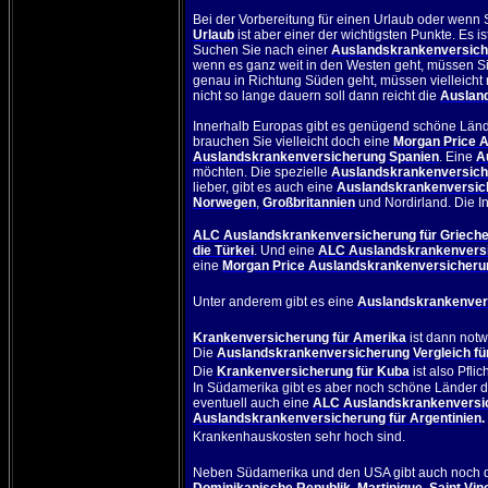
Bei der Vorbereitung für einen Urlaub oder wenn 
Urlaub
ist aber einer der wichtigsten Punkte. Es 
Suchen Sie nach einer
Auslandskrankenversiche
wenn es ganz weit in den Westen geht, müssen S
genau in Richtung Süden geht, müssen vielleicht
nicht so lange dauern soll dann reicht die
Ausland
Innerhalb Europas gibt es genügend schöne Länd
brauchen Sie vielleicht doch eine
Morgan Price 
Auslandskrankenversicherung Spanien
.
Eine
A
möchten. Die spezielle
Auslandskrankenversich
lieber, gibt es auch eine
Auslandskrankenversiche
Norwegen
,
Großbritannien
und Nordirland. Die I
ALC Auslandskrankenversicherung für Griech
die Türkei
. Und eine
ALC Auslandskrankenversi
eine
Morgan Price Auslandskrankenversicherun
Unter anderem gibt es eine
Auslandskrankenversi
Krankenversicherung für Amerika
ist dann notw
Die
Auslandskrankenversicherung Vergleich fü
Die
Krankenversicherung für Kuba
ist also Pflich
In Südamerika gibt es aber noch schöne Länder d
eventuell auch eine
ALC Auslandskrankenversi
Auslandskrankenversicherung für Argentinien
Krankenhauskosten sehr hoch sind.
Neben Südamerika und den USA gibt auch noch d