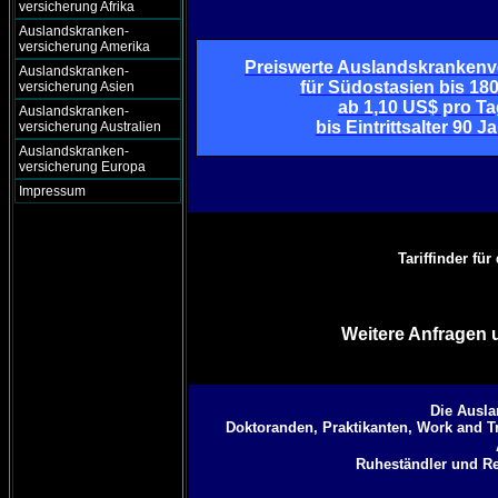
versicherung Afrika
Auslandskranken-
versicherung Amerika
Preiswerte Auslandskrankenv
Auslandskranken-
für Südostasien bis 18
versicherung Asien
ab 1,10 US$ pro Ta
Auslandskranken-
bis Eintrittsalter 90 J
versicherung Australien
Auslandskranken-
versicherung Europa
Impressum
Tariffinder fü
Weitere Anfragen 
Die Ausla
Doktoranden, Praktikanten, Work and Tr
Ruheständler und Re