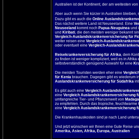
Australien
ist der Kontinent, der am weitesten von 
Aber auch wenn Sie kürzer in
Australien
bleiben, 
Dazu gibt es auch die
Online Auslandskrankenve
Das nächst weitere Land ist
Neuseeland
. Eine
Ve
Neuseeland
kommt noch
Papua-Neuguinea
und i
und
Kiribati
, die den meisten weniger bekannt sin
Vergleich-Auslandskrankenversicherung für Fi
weiter reisen eine
Vergleich-Auslandskrankenve
oder eventuell eine
Vergleich-Auslandskrankenv
Reisekrankenversicherung für Afrika
, dem Kont
zu finden ist weniger kompliziert, weil es in Afrik
selbstverständlich genügend Auswahl für eine
Kr
Die meisten Touristen werden eher eine
Vergleic
für Kenia
brauchen. Dagegen gibt es wiederum i
Auslandskrankenversicherung für Südafrika
int
Es gibt auch eine
Vergleich Auslandskrankenver
eine
Vergleich Auslandskrankenversicherung f
umfangreiche Tier- und Pflanzenwelt von
Madaga
zu empfehlen. Durch das tropische, feuchtwarme Kl
eine
Vergleich Auslandskrankenversicherung f
Die Krankenhauskosten sind je nach Land unterschi
Und jetzt wünschen wir Ihnen eine Gute Reise und
Amerika
,
Asien
,
Afrika
,
Europa
,
Australien