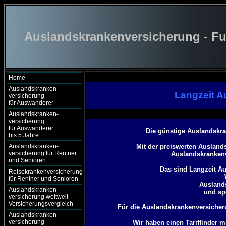
Auslandskrankenversicherung - Fu
Home
Auslandskranken-
Langzeit A
versicherung
für Auswanderer
Auslandskranken-
versicherung
für Auswanderer
Die günstige Auslandskra
bis 5 Jahre
Auslandskranken-
Mit der preiswerten Ausland
versicherung für Rentner
Auslandskranken
und Senioren
Das sind Langzeit Au
Reisekrankenversicherung
für Rentner und Senioren
Auslands
Auslandskranken-
und sp
versicherung weltweit
Versicherungsvergleich
Für die Auslandskrankenversicher
Auslandskranken-
versicherung
Wir haben einen Tariffinder 