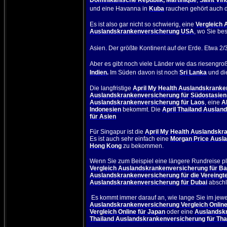
Dominikanische Republik
,
Martinique
,
Saint Vi
und eine Havanna in
Kuba
rauchen gehört auch d
Es ist also gar nicht so schwierig, eine
Vergleich 
Auslandskrankenversicherung USA
, wo Sie be
Asien
.
Der größte Kontinent auf der Erde. Etwa 2/
Aber es gibt noch viele Länder wie das riesengr
Indien
.
Im Süden davon ist noch
Sri Lanka
und d
Die langfristige
April My Health Auslandskranke
Auslandskrankenversicherung für Südostasien
Auslandskrankenversicherung für Laos
, eine
A
Indonesien
bekommt. Die
April Thailand Auslan
für Asien
Für
Singapur
ist die
April My Health Auslandskr
Es ist auch sehr einfach eine
Morgan Price Ausla
Hong Kong
zu bekommen.
Wenn Sie zum Beispiel eine längere Rundreise pl
Vergleich Auslandskrankenversicherung für Ba
Auslandskrankenversicherung für die Vereingt
Auslandskrankenversicherung für Dubai
abschl
Es kommt immer darauf an, wie lange Sie im jewe
Auslandskrankenversicherung Vergleich Online
Vergleich Online für Japan
oder eine
Auslandskr
Thailand Auslandskrankenversicherung für Tha