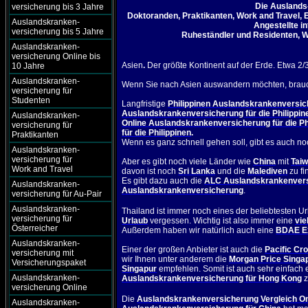
Die Auslands
versicherung bis 3 Jahre
Doktoranden, Praktikanten, Work and Travel
, 
Auslandskranken-
Angestellte in
versicherung bis 5 Jahre
Ruheständler und Residenten, We
Auslandskranken-
versicherung Online bis
Asien
.
Der größte Kontinent auf der Erde. Etwa 2/
10 Jahre
Auslandskranken-
Wenn Sie nach Asien auswandern möchten, brau
versicherung für
Studenten
Langfristige
Philippinen Auslandskrankenversi
Auslandskrankenversicherung für die Philippin
Auslandskranken-
Online Auslandskrankenversicherung für die Ph
versicherung für
für die Philippinen
.
Praktikanten
Wenn es ganz schnell gehen soll, gibt es auch no
Auslandskranken-
versicherung für
Aber es gibt noch viele Länder wie
China
mit
Tai
Work and Travel
davon ist noch
Sri Lanka
und die
Malediven
zu f
Es gibt dazu auch die
ALC Auslandskrankenvers
Auslandskranken-
Auslandskrankenversicherung
.
versicherung für Au-Pair
Auslandskranken-
Thailand
ist immer noch eines der beliebtesten Url
versicherung für
Urlaub
vergessen.
W
ichtig ist also immer eine
vie
Österreicher
Außerdem haben wir natürlich auch eine
BDAE Ex
Auslandskranken-
Einer der großen Anbieter ist auch die
Pacific Cr
versicherung mit
wir Ihnen unter anderem die
Morgan Price Singa
Versicherungspaket
Singapur
empfehlen. Somit ist auch sehr einfach
Auslandskranken-
Auslandskrankenversicherung für Hong Kong
z
versicherung Online
Die
Auslandskrankenversicherung Vergleich Onl
Auslandskranken-