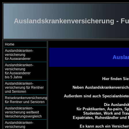
Auslandskrankenversicherung - Fu
Home
Auslandskranken-
versicherung
Ausla
für Auswanderer
Auslandskranken-
versicherung
für Auswanderer
bis 5 Jahre
Hier finden Si
Auslandskranken-
Neben Auslandskrankenversiche
versicherung für Rentner
und Senioren
Außerdem sind auch Spezialanbieter
Reisekrankenversicherung
für Rentner und Senioren
Die Auslandsk
Auslandskranken-
für Praktikanten, Au-pairs, S
versicherung weltweit
Studenten, Work and Trav
Versicherungsvergleich
Expatriates, Ruheständler und 
Auslandskranken-
Es kann auch ein Versicher
versicherung