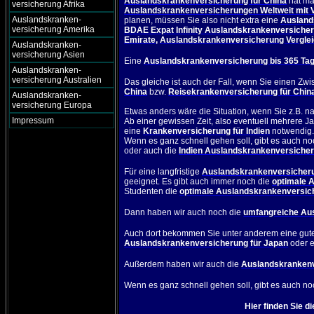
Auslandskrankenversicherung für China
hat ma
versicherung Afrika
Auslandskrankenversicherungen Weltweit mit 
Auslandskranken-
planen, müssen Sie also nicht extra eine
Ausland
versicherung Amerika
BDAE Expat Infinity Auslandskrankenversicher
Emirate
,
Auslandskrankenversicherung Vergleic
Auslandskranken-
versicherung Asien
Eine
Auslandskrankenversicherung bis 365 Ta
Auslandskranken-
versicherung Australien
Das gleiche ist auch der Fall, wenn Sie einen Zw
China
bzw.
Reisekrankenversicherung für Chin
Auslandskranken-
versicherung Europa
Etwas anders wäre die Situation, wenn Sie z.B. n
Impressum
Ab einer gewissen Zeit, also eventuell mehrere Ja
eine
Krankenversicherung für Indien
notwendig
Wenn es ganz schnell gehen soll, gibt es auch no
oder auch die
Indien Auslandskrankenversicher
Für eine langfristige
Auslandskrankenversicheru
geeignet. Es gibt auch immer noch die
optimale 
Studenten die
optimale Auslandskrankenversich
Dann haben wir auch noch die
umfangreiche Aus
Auch dort bekommen Sie unter anderem eine gu
Auslandskrankenversicherung für Japan
oder 
Außerdem haben wir auch die
Auslandskrankenv
Wenn es ganz schnell gehen soll, gibt es auch no
Hier finden Sie d