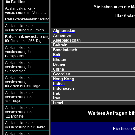
für Familien
Sie haben auch die M
Auslandskranken-
versicherung im Vergleich
Hier finde
Reisekrankenversicherung
Auslandskranken-
versicherung für Firmen
Afghanistan
Armenien
Reisekrankenversicherung
Aserbaidschan
für Firmen bis 365 Tage
Bahrain
Auslandskranken-
Bangladesch
versicherung für
Bali
Backpacker
Bhutan
Auslandskranken-
Brunei
versicherung für
China
Südostasien
Georgien
Auslandskranken-
Hong Kong
versicherung
Indien
für Asien bis180 Tage
Indonesien
Auslandskranken-
Irak
versicherung bis
Iran
365 Tage
Israel
Auslandskranken-
versicherung bis
Weitere Anfragen bit
12 Monate
Auslandskranken-
versicherung bis 2 Jahre
Hier finden 
Auslandskranken-