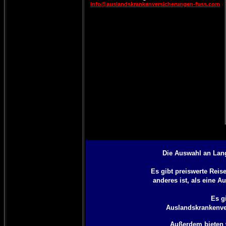
info@auslandskrankenversicherungen-fuss.com
Die Auswahl an Lan
Es gibt preiswerte Rei
anderes ist, als eine
Au
Es g
Auslandskrankenve
Außerdem bieten 