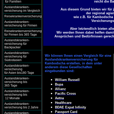
reicht die B
für Familien
Auslandskranken-
Aus diesem Grund bieten wir für j
versicherung im Vergleich
der regional agie
Reisekrankenversicherung
wie z.B. für Kambodscha 
Versicherungsg
Auslandskranken-
versicherung für Firmen
Aber letztendlich bieten al
Reisekrankenversicherung
Wir werden Ihnen dabei helfen dami
für Firmen bis 365 Tage
Ansprüchen und Bedürfnissen gerecht 
Auslandskranken-
versicherung für
Backpacker
Auslandskranken-
Wir können
Ihnen einen Vergleich für eine
versicherung für
Auslandskrankenversicherung für
Südostasien
Kambodscha erstellen, in dem unter
Auslandskranken-
anderem diese Gesellschaften
versicherung
eingebunden sind:
für Asien bis180 Tage
Auslandskranken-
William Russell
versicherung bis
Bupa
365 Tage
Allianz
Auslandskranken-
Pacific Cross
versicherung bis
Aetna
12 Monate
Healthcare
Auslandskranken-
BDAE Expat Infinity
versicherung bis 2 Jahre
Passport Card
Auslandskranken-