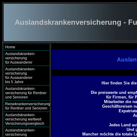
Auslandskrankenversicherung - Fu
Home
Auslandskranken-
versicherung
Auslan
für Auswanderer
Auslandskranken-
versicherung
für Auswanderer
bis 5 Jahre
Hier finden Sie d
Auslandskranken-
Die preiswerte und emp
versicherung für Rentner
für Firmen, für 
und Senioren
Mitarbeiter die 
Reisekrankenversicherung
Geschäftsreisen 
für Rentner und Senioren
Expatriat
Auslandskranken-
A
versicherung weltweit
Versicherungsvergleich
Jedes Land auf
Und g
Auslandskranken-
Mancher möchte die totale 
versicherung