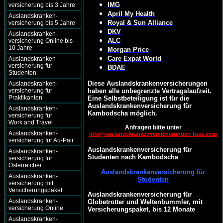
IMG
versicherung bis 3 Jahre
April My Health
Auslandskranken-
Royal & Sun Alliance
versicherung bis 5 Jahre
DKV
Auslandskranken-
ALC
versicherung Online bis
10 Jahre
Morgan Price
Care Expat World
Auslandskranken-
versicherung für
BDAE
Studenten
Diese Auslandskrankenversicherungen
Auslandskranken-
versicherung für
haben alle unbegrenzte Vertragslaufzeit.
Praktikanten
Eine Selbstbeteiligung ist für die
Auslandskrankenversicherung für
Auslandskranken-
Kambodscha möglich.
versicherung für
Work and Travel
Anfragen bitte unter
Auslandskranken-
info@auslandskrankenversicherungen-fuss.com
versicherung für Au-Pair
Auslandskrankenversicherung für
Auslandskranken-
Studenten nach Kambodscha
versicherung für
Österreicher
Auslandskrankenversicherung für
Auslandskranken-
Studenten
versicherung mit
Versicherungspaket
Auslandskrankenversicherung für
Auslandskranken-
Globetrotter und Weltenbummler, mit
versicherung Online
Versicherungspaket, bis 12 Monate
Auslandskranken-