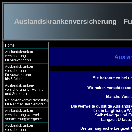
Auslandskrankenversicherung - Fu
Home
Auslandskranken-
versicherung
Ausla
für Auswanderer
Auslandskranken-
versicherung
für Auswanderer
Sie bekommen bei uns
bis 5 Jahre
Auslandskranken-
Wir haben verschiedene 
versicherung für Rentner
und Senioren
Manche Versi
Reisekrankenversicherung
für Rentner und Senioren
Die weltweite günstige Auslandsk
für die langfristige W
Auslandskranken-
versicherung weltweit
Selbständige und Fr
Versicherungsvergleich
Langzeit-Urlaub,
Auslandskranken-
Die umfangreiche Langzeit 
versicherung