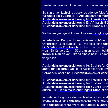
Bei der Vorbereitung für einen Urlaub oder länger
Es ist nicht einfach eine passende oder perfekte
für Asien bis 5 Jahre
, oder
Auslandskrankenvers
Auslandskrankenversicherung für Amerika bis 
Auslandskrankenversicherung für Afrika bis 5 
Auslandskrankenversicherung für Europa bis 5
Wir haben genügend Auswahl für eine
Langfristi
Innerhalb von Europa gibt es genügend schöne L
Österreich
. Oder brauchen Sie vielleicht eine
Aus
bis 5 Jahre für Frankreich
hilft Ihnen, wenn Sie 
wenn Sie längere Zeit in Südspanien leben möchte
Italien
Im Norden von Europa gibt es noch Lände
vergessen.
Auslandskrankenversicherung bis 5 Jahre für 
Jahre für die Türkei
Und eine
Auslandskrankenv
Schweden
,
oder eine
Auslandskrankenversicheru
Auslandskrankenversicherung für Amerika
ist 
Auslandskrankenversicherung bis 5 Jahre für 
Auslandskrankenversicherung bis 5 Jahre für 
dürfen. Die
Krankenversicherung für Kuba
ist al
In Südamerika gibt es aber noch schöne Länder d
eventuell auch eine
Auslandskrankenversicheru
eine
Auslandskrankenversicherung bis 5 Jahre 