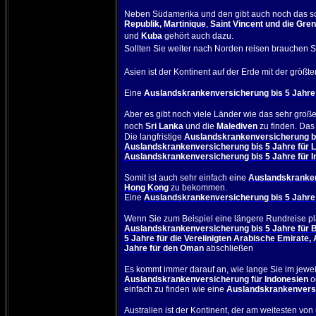
Neben Südamerika und den gibt auch noch das sc
Republik
,
Martinique
,
Saint Vincent
und die Gre
und
Kuba
gehört auch dazu.
Sollten Sie weiter nach Norden reisen brauchen S
Asien
ist der Kontinent auf der Erde mit der größt
Eine
Auslandskrankenversicherung bis 5 Jahre f
Aber es gibt noch viele Länder wie das sehr groß
noch
Sri Lanka
und die
Malediven
zu finden. Da
Die langfristige
Auslandskrankenversicherung bis
Auslandskrankenversicherung bis 5 Jahre für 
Auslandskrankenversicherung bis 5 Jahre für 
Somit ist auch sehr einfach eine
Auslandskranken
Hong Kong
zu bekommen.
Eine
Auslandskrankenversicherung bis 5 Jahre 
Wenn Sie zum Beispiel eine längere Rundreise pl
Auslandskrankenversicherung bis 5 Jahre für 
5 Jahre für die Vereiinigten Arabische Emirate
,
Jahre für den Oman
abschließen
Es kommt immer darauf an, wie lange Sie im jewe
Auslandskrankenversicherung für Indonesien
o
einfach zu finden wie eine
Auslandskrankenversi
Australien
ist der Kontinent, der am weitesten von u