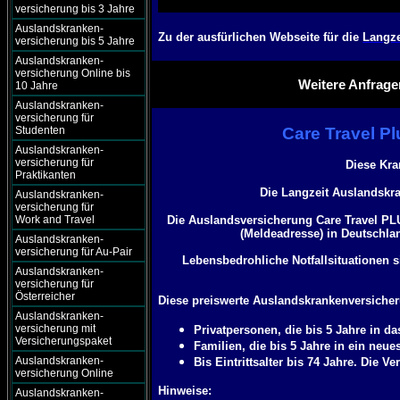
versicherung bis 3 Jahre
Auslandskranken-
Zu der ausfürlichen Webseite für die
Langze
versicherung bis 5 Jahre
Auslandskranken-
versicherung Online bis
Weitere Anfrage
10 Jahre
Auslandskranken-
versicherung für
Studenten
Care Travel P
Auslandskranken-
versicherung für
Diese Kra
Praktikanten
Die Langzeit Auslandskra
Auslandskranken-
versicherung für
Work and Travel
Die Auslandsversicherung Care Travel PL
(Meldeadresse) in Deutschlan
Auslandskranken-
versicherung für Au-Pair
Lebensbedrohliche Notfallsituationen s
Auslandskranken-
versicherung für
Österreicher
Diese preiswerte Auslandskrankenversicheru
Auslandskranken-
versicherung mit
Privatpersonen, die bis 5 Jahre in d
Versicherungspaket
Familien, die bis 5 Jahre in ein ne
Auslandskranken-
Bis Eintrittsalter bis 74 Jahre. Die 
versicherung Online
Hinweise:
Auslandskranken-