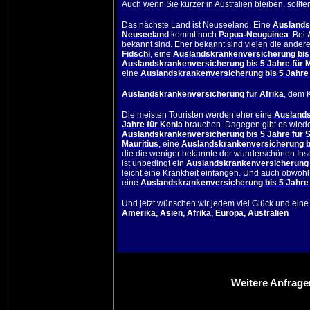
Auch wenn Sie kürzer in
Australien
bleiben, sollte
Das nächste Land ist
Neuseeland
. Eine
Auslands
Neuseeland
kommt noch
Papua-Neuguinea
. Bei
bekannt sind. Eher bekannt sind vielen die ander
Fidschi
, eine
Auslandskrankenversicherung bis 5
Auslandskrankenversicherung bis 5 Jahre für 
eine
Auslandskrankenversicherung bis 5 Jahre 
Auslandskrankenversicherung für Afrika
, dem 
Die meisten Touristen werden eher eine
Auslands
Jahre für Kenia
brauchen. Dagegen gibt es wied
Auslandskrankenversicherung bis 5 Jahre für S
Mauritius
, eine
Auslandskrankenversicherung bi
die die weniger bekannte der wunderschönen Inseln
ist unbedingt ein
Auslandskrankenversicherung 
leicht eine Krankheit einfangen. Und auch obwohl d
eine
Auslandskrankenversicherung bis 5 Jahre
Und jetzt wünschen wir jedem viel Glück und eine
Amerika
,
Asien
,
Afrika
,
Europa
,
Australien
Hansemerkur
ADAC
Weitere Anfrage