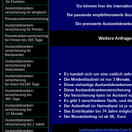
für Familien
Sie können hier die internatio
Auslandskranken-
versicherung im Vergleich
Die passende empfehlenswerte Ausl
Reisekrankenversicherung
Die preiswerte Auslandskranke
Auslandskranken-
versicherung für Firmen
Reisekrankenversicherung
Weitere Anfrage
für Firmen bis 365 Tage
Auslandskranken-
versicherung für
Backpacker
Auslandskranken-
versicherung für
Südostasien
Es handelt sich um eine zeitlich seh
Auslandskranken-
Die Mindestlaufzeit ist nur 3 Monate,
versicherung
für Asien bis180 Tage
Diese vielseitige Auslandskrankenve
Diese Auslandskrankenversicherung k
Auslandskranken-
versicherung bis
Die Versicherung kann im Ausland n
365 Tage
Es gibt 3 verschiedene Tarife, und 
Auslandskranken-
Der Aufenthalt im Heimatland ist je 
versicherung bis
Das Eintrittsalter bis 74 Jahre mögli
12 Monate
Der Monatsbeitrag ist ab 58,- Euro
Auslandskranken-
versicherung bis 2 Jahre
Leistungsbeschreibung Care Ex
Auslandskranken-