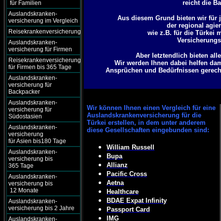
reicht die B
für Familien
Auslandskranken-
Aus diesem Grund bieten wir für j
versicherung im Vergleich
der regional agie
Reisekrankenversicherung
wie z.B. für die Türkei
Versicherungsg
Auslandskranken-
versicherung für Firmen
Aber letztendlich bieten al
Reisekrankenversicherung
Wir werden Ihnen dabei helfen dam
für Firmen bis 365 Tage
Ansprüchen und Bedürfnissen gerecht 
Auslandskranken-
versicherung für
Backpacker
Auslandskranken-
Wir können
Ihnen einen Vergleich für eine
versicherung für
Auslandskrankenversicherung für die
Südostasien
Türkei erstellen, in dem unter anderem
Auslandskranken-
diese Gesellschaften eingebunden sind:
versicherung
für Asien bis180 Tage
William Russell
Auslandskranken-
Bupa
versicherung bis
Allianz
365 Tage
Pacific Cross
Auslandskranken-
Aetna
versicherung bis
12 Monate
Healthcare
BDAE Expat Infinity
Auslandskranken-
versicherung bis 2 Jahre
Passport Card
IMG
Auslandskranken-