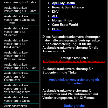
versicherung bis 3 Jahre
April My Health
Royal & Sun Alliance
Auslandskranken-
versicherung bis 5 Jahre
DKV
ALC
Auslandskranken-
versicherung Online bis
Morgan Price
10 Jahre
Care Expat World
Auslandskranken-
BDAE
versicherung für
Studenten
Diese Auslandskrankenversicherungen
haben alle unbegrenzte Vertragslaufzeit.
Auslandskranken-
versicherung für
Eine Selbstbeteiligung ist für die
Praktikanten
Auslandskrankenversicherung für die
Türkei möglich.
Auslandskranken-
versicherung für
Anfragen bitte unter
Work and Travel
info@auslandskrankenversicherungen-fuss.com
Auslandskranken-
versicherung für Au-Pair
Auslandskrankenversicherung für
Studenten in die Türkei
Auslandskranken-
versicherung für
Auslandskrankenversicherung für
Österreicher
Studenten
Auslandskranken-
versicherung mit
Auslandskrankenversicherung für
Versicherungspaket
Globetrotter und Weltenbummler, mit
Auslandskranken-
Versicherungspaket, bis 12 Monate
versicherung Online
Umfangreiche
Auslandskranken-