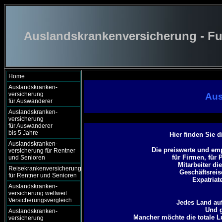
Auslandskrankenversicherung - Fu
Home
Auslandskranken-
versicherung
Aus
für Auswanderer
Auslandskranken-
versicherung
für Auswanderer
bis 5 Jahre
Hier finden Sie 
Auslandskranken-
Die preiswerte und em
versicherung für Rentner
für Firmen, für 
und Senioren
Mitarbeiter di
Reisekrankenversicherung
Geschäftsreis
für Rentner und Senioren
Expatriat
Auslandskranken-
versicherung weltweit
Versicherungsvergleich
Jedes Land auf
Und g
Auslandskranken-
Mancher möchte die totale 
versicherung