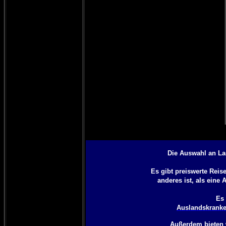
Die Auswahl an La
Es gibt preiswerte Rei
anderes ist, als eine
A
Es 
Auslandskranke
Außerdem bieten 