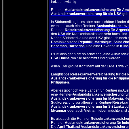
trotzdem wichtig.
Rentner-
Auslandskrankenversicherung für Ame
Auslandskrankenversicherung für die USA
geht
In Südamerika gibt es aber noch schöne Länder d
eventuell auch eine Rentner-
Auslandskrankenve
Rentner-
Reisekrankenversicherung für Argenti
den
USA
die Krankenhauskosten sehr hoch sind
Neben Südamerika und den USA gibt auch noch d
Dominikanische Republik
,
Martinique
,
Saint Vin
Bahamas
,
Barbados
, und eine Havanna in
Kuba
Es ist also gar nicht so schwierig, eine
Auslandsk
USA Online
, wo Sie bestimmt fündig werden.
Asien. Der größte Kontinent auf der Erde. Etwa 2/
Langfristige
Reisekrankenversicherung für die P
Auslandskrankenversicherung für die Philippin
Philippinen
.
Aber es gibt noch viele Länder für Rentner im Au
eine Rentner-
Auslandskrankenversicherung für
Auslandskrankenversicherung für Malaysia
, R
Südkorea
,
und vor allem eine Rentner-
Reisekran
Auslandskrankenversicherung für Sri Lanka
od
Myanmar
oder auch
Vietnam
leben möchten, ist
Es gibt auch die
Rentner-
Reisekrankenversicher
Rentner-
Auslandskrankenversicherung für Ind
Die
April Thailand Auslandskrankenversicherun