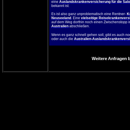
eine
Auslandskrankenversicherung für die Sa
bekannt ist.
Es ist also ganz unproblematisch eine
Rentner-
K
Neuseeland
. Eine
vielseitige Reisekrankenvers
auf dem Weg dorthin noch einen Zwischenstopp i
Australien
abschließen.
Wenn es ganz schnell gehen soll, gibt es auch n
oder auch die
Australien-Auslandskrankenversi
Weitere Anfragen b