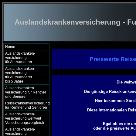
Auslandskrankenversicherung - Fu
Home
Auslandskranken-
versicherung
Preiswerte Reis
für Auswanderer
Auslandskranken-
versicherung
für Auswanderer
bis 5 Jahre
Die weltw
Auslandskranken-
Die günstige Reisekrankenv
versicherung für Rentner
und Senioren
Hier bekommen Sie di
Reisekrankenversicherung
für Rentner und Senioren
Diese internationalen Re
Auslandskranken-
versicherung weltweit
Versicherungsvergleich
Egal ob es die u
oder die preiswerte Au
Auslandskranken-
versicherung