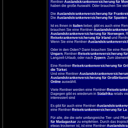
Rentner-
Auslandskrankenversicherung für Mo
haben die große Auswahl. Oder brauchen Sie viel
Die
Auslandskrankenversicherung für Frankrei
Die
Auslandskrankenversicherung für Spanien
Ist es Ihnen in
Italien
lieber, gibt es auch eine
Ren
brauchen Sie eine Rentner-
Auslandskrankenver
Auslandskrankenversicherung für Norwegen
, 
Reisekrankenversicherung für Irland
und Rentn
Wenn Sie eine Rentner-
Auslandskrankenversich
Oder in den Osten? Dann brauchen Sie eine Rent
Ungarn
, Rentner-
Reisekrankenversicherung für
Langzeit-Urlaub, oder nach
Zypern
. Zum überwin
Eine
Rentner-
Reisekrankenversicherung für Gr
die Türkei
.
Und eine Rentner-
Auslandskrankenversicherun
Auslandskrankenversicherung für Großbritann
Online
auswählt.
Viele Rentner werden eine Rentner-
Reisekranke
Dagegen gibt es wiederum in
Südafrika
relativ v
interessiert sind
Es gibt für auch eine Rentner-
Auslandskrankenve
eine Rentner-
Reisekrankenversicherung für La
Für alle, die die sehr umfangreiche Tier- und Pfl
für Madagaskar
zu empfehlen. Durch das tropisc
etwas trockener ist, ist eine Rentner-
Auslandskra