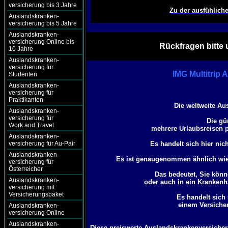
versicherung bis 3 Jahre
Zu der ausfühlich
Auslandskranken-
versicherung bis 5 Jahre
Auslandskranken-
versicherung Online bis
Rückfragen bitte 
10 Jahre
Auslandskranken-
versicherung für
IMG Multitrip
Studenten
Auslandskranken-
versicherung für
Praktikanten
Die weltweite Au
Auslandskranken-
versicherung für
Die gü
Work and Travel
mehrere Urlaubsreisen p
Auslandskranken-
versicherung für Au-Pair
Es handelt sich hier nic
Auslandskranken-
Es ist genaugenommen ähnlich wie
versicherung für
Österreicher
Das bedeutet, Sie könn
Auslandskranken-
oder auch in ein Krankenha
versicherung mit
Versicherungspaket
Es handelt sich
einem Versicher
Auslandskranken-
versicherung Online
Auslandskranken-
Diese preiswerte Auslandskrankenversicheru