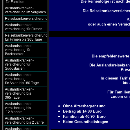
Die Reihenfolge ist nach d
für Familien
Auslandskranken-
Die Reisekrankenversicher
versicherung im Vergleich
Reisekrankenversicherung
S
oder auch einen Versic
Auslandskranken-
versicherung für Firmen
Reisekrankenversicherung
für Firmen bis 365 Tage
Auslandskranken-
versicherung für
Backpacker
Die empfehlenswerte 
Auslandskranken-
versicherung für
Die Auslandsreisekran
Südostasien
Priv
Auslandskranken-
In diesem Tarif 
versicherung
bis 
für Asien bis180 Tage
Auslandskranken-
Für Familien
versicherung bis
zudem eine
365 Tage
Auslandskranken-
Ohne Altersbegrenzung
versicherung bis
Beitrag ab 14,90 Euro
12 Monate
Familien ab 40,90- Euro
Auslandskranken-
Keine Gesundheitsfragen
versicherung bis 2 Jahre
Auslandskranken-