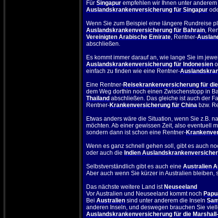
Für
Singapur
empfehlen wir Ihnen unter anderem
Auslandskrankenversicherung für Singapur
ode
Wenn Sie zum Beispiel eine längere Rundreise pl
Auslandskrankenversicherung für Bahrain
, Re
Vereinigten Arabische Emirate
, Rentner-
Auslan
abschließen.
Es kommt immer darauf an, wie lange Sie im jewe
Auslandskrankenversicherung für Indonesien
o
einfach zu finden wie eine Rentner-
Auslandskran
Eine Rentner-
Reisekrankenversicherung für die
dem Weg dorthin noch einen Zwischenstopp in Ba
Thailand
abschließen. Das gleiche ist auch der F
Rentner-
Krankenversicherung für China
bzw. Re
Etwas anders wäre die Situation, wenn Sie z.B. n
möchten. Ab einer gewissen Zeit, also eventuell m
sondern dann ist schon eine Rentner-
Krankenver
Wenn es ganz schnell gehen soll, gibt es auch no
oder auch die
Indien Auslandskrankenversicheru
Selbstverständlich gibt es auch eine
Australien 
Aber auch wenn Sie kürzer in
Australien
bleiben, 
Das nächste weitere Land ist
Neuseeland
Vor
Australien
und
Neuseeland
kommt noch
Papu
Bei
Australien
sind unter anderem die Inseln
Sa
anderen Inseln, und deswegen brauchen Sie viell
Auslandskrankenversicherung für die Marshall-