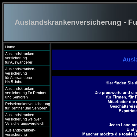
Auslandskrankenversicherung - Fu
Home
Auslandskranken-
versicherung
Ausl
für Auswanderer
Auslandskranken-
versicherung
für Auswanderer
bis 5 Jahre
Hier finden Sie
Auslandskranken-
Die preiswerte und e
versicherung für Rentner
für Firmen, für 
und Senioren
Mitarbeiter di
Reisekrankenversicherung
Geschäftsreis
für Rentner und Senioren
Expatriat
Auslandskranken-
versicherung weltweit
Versicherungsvergleich
Jedes Land auf
Und g
Auslandskranken-
Mancher möchte die totale 
versicherung