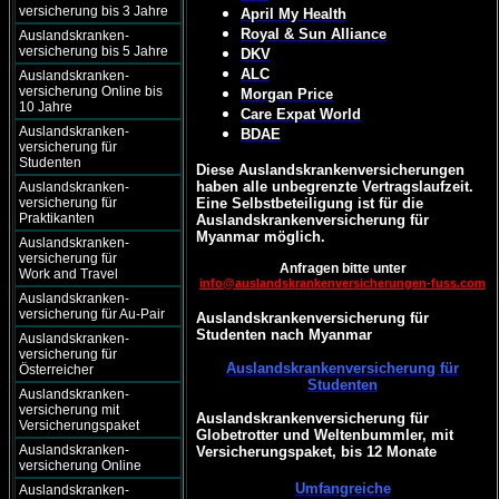
versicherung bis 3 Jahre
April My Health
Royal & Sun Alliance
Auslandskranken-
versicherung bis 5 Jahre
DKV
ALC
Auslandskranken-
versicherung Online bis
Morgan Price
10 Jahre
Care Expat World
Auslandskranken-
BDAE
versicherung für
Studenten
Diese Auslandskrankenversicherungen
haben alle unbegrenzte Vertragslaufzeit.
Auslandskranken-
versicherung für
Eine Selbstbeteiligung ist für die
Praktikanten
Auslandskrankenversicherung für
Myanmar möglich.
Auslandskranken-
versicherung für
Anfragen bitte unter
Work and Travel
info@auslandskrankenversicherungen-fuss.com
Auslandskranken-
versicherung für Au-Pair
Auslandskrankenversicherung für
Studenten nach Myanmar
Auslandskranken-
versicherung für
Auslandskrankenversicherung für
Österreicher
Studenten
Auslandskranken-
versicherung mit
Auslandskrankenversicherung für
Versicherungspaket
Globetrotter und Weltenbummler, mit
Auslandskranken-
Versicherungspaket, bis 12 Monate
versicherung Online
Umfangreiche
Auslandskranken-