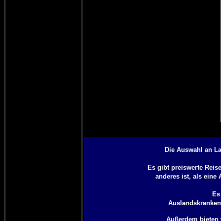
Die Auswahl an La
Es gibt preiswerte Rei
anderes ist, als eine
Es
Auslandskrankenv
Außerdem bieten 