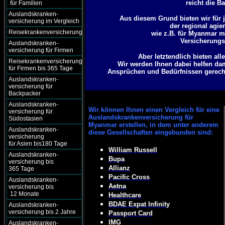
reicht die B
für Familien
Auslandskranken-
Aus diesem Grund bieten wir für j
versicherung im Vergleich
der regional agie
Reisekrankenversicherung
wie z.B. für Myanmar m
Versicherungsg
Auslandskranken-
versicherung für Firmen
Aber letztendlich bieten al
Reisekrankenversicherung
Wir werden Ihnen dabei helfen da
für Firmen bis 365 Tage
Ansprüchen und Bedürfnissen gerecht 
Auslandskranken-
versicherung für
Backpacker
Auslandskranken-
Wir können
Ihnen einen Vergleich für eine
versicherung für
Auslandskrankenversicherung für
Südostasien
Myanmar erstellen, in dem unter anderem
Auslandskranken-
diese Gesellschaften eingebunden sind:
versicherung
für Asien bis180 Tage
William Russell
Auslandskranken-
Bupa
versicherung bis
Allianz
365 Tage
Pacific Cross
Auslandskranken-
Aetna
versicherung bis
12 Monate
Healthcare
BDAE Expat Infinity
Auslandskranken-
versicherung bis 2 Jahre
Passport Card
IMG
Auslandskranken-