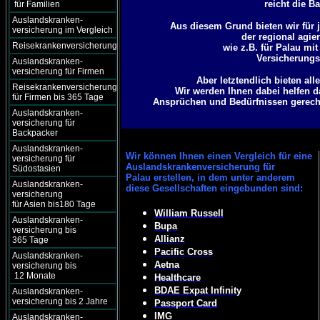
reicht die B
für Familien
Auslandskranken-
Aus diesem Grund bieten wir für j
versicherung im Vergleich
der regional agie
Reisekrankenversicherung
wie z.B. für Palau mi
Versicherungsg
Auslandskranken-
versicherung für Firmen
Aber letztendlich bieten al
Reisekrankenversicherung
Wir werden Ihnen dabei helfen d
für Firmen bis 365 Tage
Ansprüchen und Bedürfnissen gerecht 
Auslandskranken-
versicherung für
Backpacker
Auslandskranken-
Wir können
Ihnen einen Vergleich für eine
versicherung für
Auslandskrankenversicherung für
Südostasien
Palau erstellen, in dem unter anderem
Auslandskranken-
diese Gesellschaften eingebunden sind:
versicherung
für Asien bis180 Tage
William Russell
Auslandskranken-
Bupa
versicherung bis
Allianz
365 Tage
Pacific Cross
Auslandskranken-
Aetna
versicherung bis
12 Monate
Healthcare
BDAE Expat Infinity
Auslandskranken-
versicherung bis 2 Jahre
Passport Card
IMG
Auslandskranken-