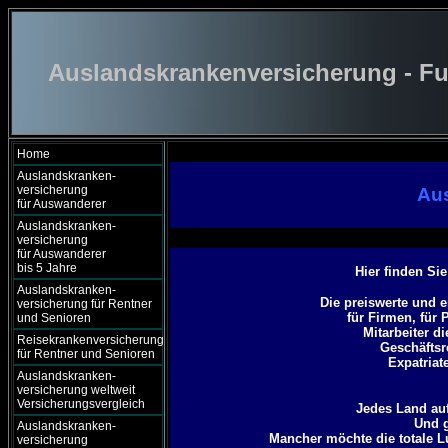
Auslandskrankenversicherung - Fu
Home
Auslandskranken-
versicherung
Au
für Auswanderer
Auslandskranken-
versicherung
für Auswanderer
bis 5 Jahre
Hier finden Si
Auslandskranken-
Die preiswerte und 
versicherung für Rentner
für Firmen, für 
und Senioren
Mitarbeiter d
Reisekrankenversicherung
Geschäftsr
für Rentner und Senioren
Expatriat
Auslandskranken-
versicherung weltweit
Versicherungsvergleich
Jedes Land auf
Und g
Auslandskranken-
Mancher möchte die totale 
versicherung