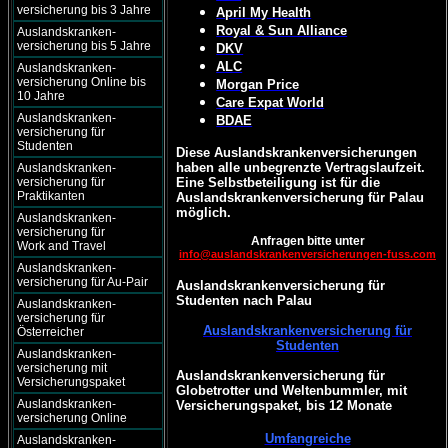
versicherung bis 3 Jahre
April My Health
Royal & Sun Alliance
Auslandskranken-
versicherung bis 5 Jahre
DKV
ALC
Auslandskranken-
versicherung Online bis
Morgan Price
10 Jahre
Care Expat World
Auslandskranken-
BDAE
versicherung für
Studenten
Diese Auslandskrankenversicherungen
haben alle unbegrenzte Vertragslaufzeit.
Auslandskranken-
versicherung für
Eine Selbstbeteiligung ist für die
Praktikanten
Auslandskrankenversicherung für Palau
möglich.
Auslandskranken-
versicherung für
Anfragen bitte unter
Work and Travel
info@auslandskrankenversicherungen-fuss.com
Auslandskranken-
versicherung für Au-Pair
Auslandskrankenversicherung für
Studenten nach Palau
Auslandskranken-
versicherung für
Auslandskrankenversicherung für
Österreicher
Studenten
Auslandskranken-
versicherung mit
Auslandskrankenversicherung für
Versicherungspaket
Globetrotter und Weltenbummler, mit
Auslandskranken-
Versicherungspaket, bis 12 Monate
versicherung Online
Umfangreiche
Auslandskranken-