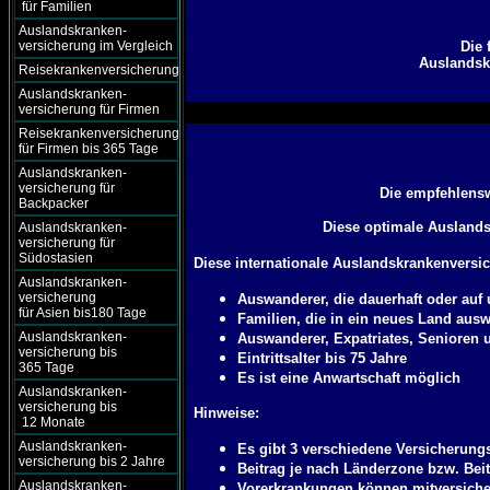
für Familien
Auslandskranken-
versicherung im Vergleich
Die 
Auslandsk
Reisekrankenversicherung
Auslandskranken-
versicherung für Firmen
Reisekrankenversicherung
für Firmen bis 365 Tage
Auslandskranken-
versicherung für
Die empfehlensw
Backpacker
Diese optimale Auslandsk
Auslandskranken-
versicherung für
Südostasien
Diese internationale Auslandskrankenversic
Auslandskranken-
versicherung
Auswanderer, die dauerhaft oder auf
für Asien bis180 Tage
Familien, die in ein neues Land au
Auslandskranken-
Auswanderer, Expatriates, Senioren 
versicherung bis
Eintrittsalter bis 75 Jahre
365 Tage
Es ist eine Anwartschaft möglich
Auslandskranken-
versicherung bis
Hinweise:
12 Monate
Auslandskranken-
Es gibt 3 verschiedene Versicherungs
versicherung bis 2 Jahre
Beitrag je nach Länderzone bzw. Bei
Auslandskranken-
Vorerkrankungen können mitversiche