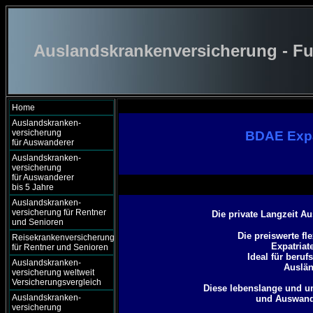
Auslandskrankenversicherung - Fu
Home
Auslandskranken-
versicherung
BDAE Expa
für Auswanderer
Auslandskranken-
versicherung
für Auswanderer
bis 5 Jahre
Auslandskranken-
versicherung für Rentner
Die private Langzeit A
und Senioren
Die preiswerte f
Reisekrankenversicherung
Expatriat
für Rentner und Senioren
Ideal für beru
Auslandskranken-
Auslän
versicherung weltweit
Versicherungsvergleich
Diese lebenslange und um
Auslandskranken-
und Auswand
versicherung