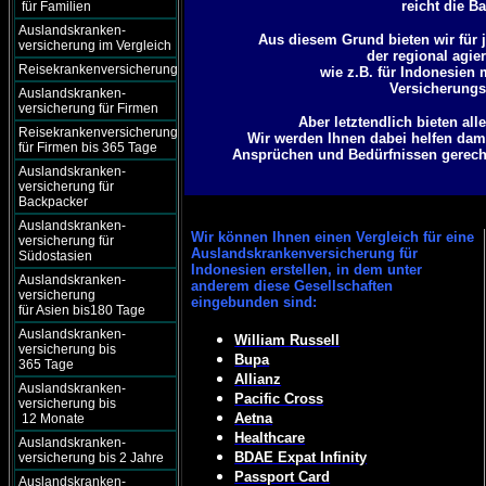
reicht die B
für Familien
Auslandskranken-
Aus diesem Grund bieten wir für j
versicherung im Vergleich
der regional agie
Reisekrankenversicherung
wie z.B. für Indonesien
Versicherungsg
Auslandskranken-
versicherung für Firmen
Aber letztendlich bieten al
Reisekrankenversicherung
Wir werden Ihnen dabei helfen dami
für Firmen bis 365 Tage
Ansprüchen und Bedürfnissen gerecht 
Auslandskranken-
versicherung für
Backpacker
Auslandskranken-
Wir können
Ihnen einen Vergleich für eine
versicherung für
Auslandskrankenversicherung für
Südostasien
Indonesien erstellen, in dem unter
Auslandskranken-
anderem diese Gesellschaften
versicherung
eingebunden sind:
für Asien bis180 Tage
Auslandskranken-
William Russell
versicherung bis
Bupa
365 Tage
Allianz
Auslandskranken-
Pacific Cross
versicherung bis
Aetna
12 Monate
Healthcare
Auslandskranken-
BDAE Expat Infinity
versicherung bis 2 Jahre
Passport Card
Auslandskranken-