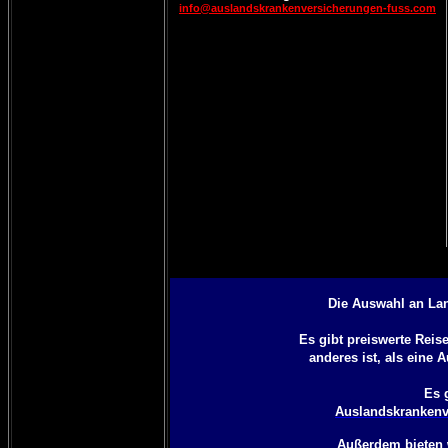
info@auslandskrankenversicherungen-fuss.com
Die Auswahl an Lan
Es gibt preiswerte Rei
anderes ist, als eine
A
Es 
Auslandskrankenv
Außerdem bieten 