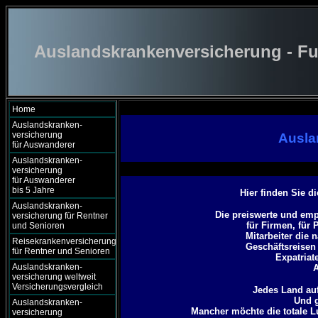
Auslandskrankenversicherung - Fu
Home
Auslandskranken-
versicherung
Ausla
für Auswanderer
Auslandskranken-
versicherung
für Auswanderer
bis 5 Jahre
Hier finden Sie d
Auslandskranken-
Die preiswerte und emp
versicherung für Rentner
für Firmen, für 
und Senioren
Mitarbeiter die
Reisekrankenversicherung
Geschäftsreisen
für Rentner und Senioren
Expatriat
Auslandskranken-
A
versicherung weltweit
Versicherungsvergleich
Jedes Land auf
Und g
Auslandskranken-
Mancher möchte die totale 
versicherung