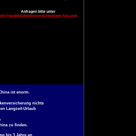
Anfragen bitte unter
info@auslandskrankenversicherungen-fuss.com
hina ist enorm.
kenversicherung
nichts
den Langzeit-Urlaub
e
hina
zu finden.
ng bis 3 Jahre
an