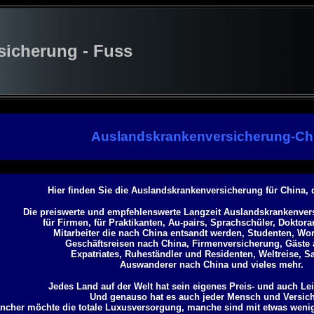
cherung - Fuss
Auslandskrankenversicherung-Ch
Hier finden Sie die Auslandskrankenversicherung für China, 
Die preiswerte und empfehlenswerte Langzeit Auslandskrankenvers
für Firmen, für Praktikanten, Au-pairs, Sprachschüler, Doktor
Mitarbeiter die nach China entsandt werden, Studenten, Wor
Geschäftsreisen nach China, Firmenversicherung, Gäste 
Expatriates, Ruheständler und Residenten, Weltreise, S
Auswanderer nach China und vieles mehr.
Jedes Land auf der Welt hat sein eigenes Preis- und auch Le
Und genauso hat es auch jeder Mensch und Versich
ncher möchte die totale Luxusversorgung, manche sind mit etwas weni