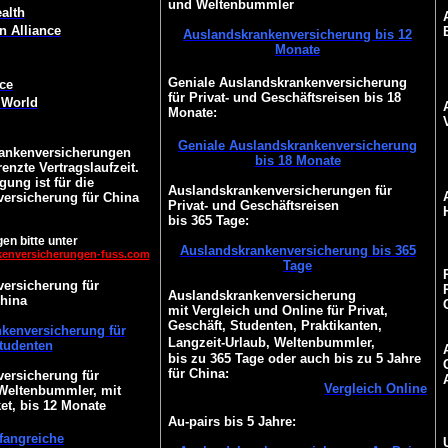
und Weltenbummler
alth
n Alliance
Auslandskrankenversicherung bis 12
Monate
Geniale Auslandskrankenversicherung
ce
für Privat- und Geschäftsreisen bis 18
 World
Monate:
Geniale Auslandskrankenversicherung
ankenversicherungen
bis 18 Monate
enzte Vertragslaufzeit.
gung ist für die
Auslandskrankenversicherungen für
ersicherung für China
Privat- und Geschäftsreisen
bis 365 Tage:
en bitte unter
Auslandskrankenversicherung bis 365
kenversicherungen-fuss.com
Tage
ersicherung für
Auslandskrankenversicherung
hina
mit Vergleich und Online für Privat,
Geschäft, Studenten, Praktikanten,
kenversicherung für
Langzeit-Urlaub, Weltenbummler,
tudenten
bis zu 365 Tage oder auch bis zu 5 Jahre
für China:
ersicherung für
Vergleich Online
 Weltenbummler, mit
et, bis 12 Monate
Au-pairs bis 5 Jahre:
angreiche