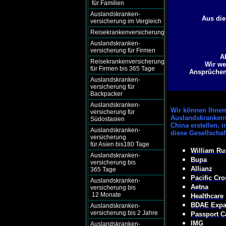
für Familien
Auslandskranken-
Aus die
versicherung im Vergleich
Reisekrankenversicherung
Auslandskranken-
versicherung für Firmen
A
Reisekrankenversicherung
Wir we
für Firmen bis 365 Tage
Ansprüchen 
Auslandskranken-
versicherung für
Backpacker
Auslandskranken-
Wir können
Ihnen 
versicherung für
Auslandskrankenv
Südostasien
China erstellen, 
Auslandskranken-
diese Gesellscha
versicherung
für Asien bis180 Tage
William Ru
Auslandskranken-
Bupa
versicherung bis
Allianz
365 Tage
Pacific Cro
Auslandskranken-
Aetna
versicherung bis
12 Monate
Healthcare
BDAE Expat
Auslandskranken-
versicherung bis 2 Jahre
Passport C
IMG
Auslandskranken-