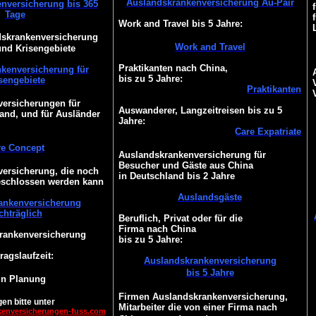
Auslandskrankenversicherung Au-Pair
nversicherung bis 365
Tage
Work and Travel bis 5 Jahre:
dskrankenversicherung
Work and Travel
und Krisengebiete
Praktikanten nach China,
kenversicherung für
bis zu 5 Jahre:
sengebiete
Praktikanten
ersicherungen für
Auswanderer, Langzeitreisen bis zu 5
and, und für Ausländer
Jahre:
Care Expatriate
re Concept
Auslandskrankenversicherung für
Besucher und Gäste aus China
ersicherung, die noch
in Deutschland bis 2 Jahre
eschlossen werden kann
Auslandsgäste
ankenversicherung
chträglich
Beruflich, Privat oder für die
Firma nach China
Krankenversicherung
bis zu 5 Jahre:
ragslaufzeit:
Auslandskrankenversicherung
bis 5 Jahre
 in Planung
Firmen Auslandskrankenversicherung,
en bitte unter
Mitarbeiter die von einer Firma nach
kenversicherungen-fuss.com