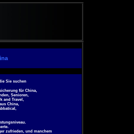
ina
die Sie suchen
icherung für China,
anden, Senioren,
k and Travel,
aus China,
abbatical
,
istungsniveau.
erte.
ger zufrieden, und manchem