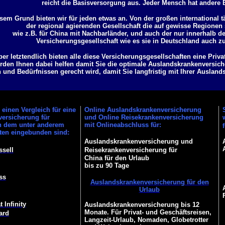
reicht die Basisversorgung aus. Jeder Mensch hat andere 
sem Grund bieten wir für jeden etwas an. Von der großen international t
der regional agierenden Gesellschaft die auf gewisse Regionen s
wie z.B. für China mit Nachbarländer, und auch der nur innerhalb 
Versicherungsgesellschaft wie es sie in Deutschland auch z
ber letztendlich bieten alle diese Versicherungsgesellschaften eine Priv
rden Ihnen dabei helfen damit Sie die optimale Auslandskrankenversiche
und Bedürfnissen gerecht wird, damit Sie langfristig mit Ihrer Ausland
einen Vergleich für eine
Online Auslandskrankenversicherung
ersicherung für
und Online Reisekrankenversicherung
in dem unter anderem
mit Onlineabschluss für:
ften eingebunden sind:
Auslandskrankenversicherung und
ssell
Reisekrankenversicherung für
China für den Urlaub
bis zu 90 Tage
ss
Auslandskrankenversicherung für den
Urlaub
 Infinity
Auslandskrankenversicherung bis 12
Monate. Für Privat- und Geschäftsreisen,
ard
Langzeit-Urlaub, Nomaden, Globetrotter