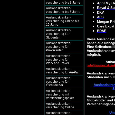
versicherung bis 3 Jahre
April My He
Royal & Su
Auslandskranken-
versicherung bis 5 Jahre
DKV
ALC
Auslandskranken-
versicherung Online bis
Morgan Pri
10 Jahre
Care Expat
Auslandskranken-
BDAE
versicherung für
Studenten
Diese Auslandskr
haben alle unbegr
Auslandskranken-
versicherung für
Eine Selbstbeteili
Praktikanten
Auslandskrankenv
möglich.
Auslandskranken-
versicherung für
Anfrag
Work and Travel
info@auslandskran
Auslandskranken-
versicherung für Au-Pair
Auslandskrankenv
Studenten nach C
Auslandskranken-
versicherung für
Auslandskran
Österreicher
S
Auslandskranken-
versicherung mit
Auslandskrankenv
Versicherungspaket
Globetrotter und
Auslandskranken-
Versicherungspak
versicherung Online
Umf
Auslandskranken-