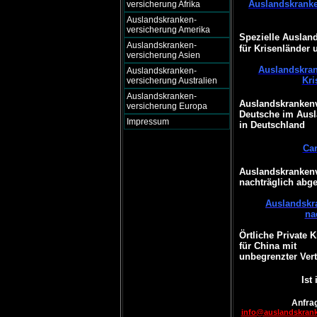
Auslandskranke
versicherung Afrika
Auslandskranken-
versicherung Amerika
Spezielle Auslan
Auslandskranken-
für Krisenländer 
versicherung Asien
Auslandskran
Auslandskranken-
Kri
versicherung Australien
Auslandskranken-
Auslandskrankenv
versicherung Europa
Deutsche im Ausl
Impressum
in Deutschland
Ca
Auslandskrankenv
nachträglich abg
Auslandskr
na
Örtliche Private 
für China mit
unbegrenzter Vert
Ist
Anfrag
info@auslandskran