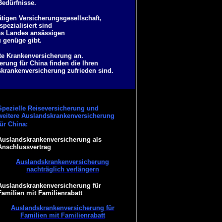
Bedürfnisse.
ätigen Versicherungsgesellschaft,
pezialisiert sind
des Landes ansässigen
u genüge gibt.
ate Krankenversicherung an.
rung für China finden die Ihren
skrankenversicherung zufrieden sind.
Spezielle Reiseversicherung und
weitere Auslandskrankenversicherung
für China:
Auslandskrankenversicherung als
Anschlussvertrag
Auslandskrankenversicherung
nachträglich verlängern
Auslandskrankenversicherung für
Familien mit Familienrabatt
Auslandskrankenversicherung für
Familien mit Familienrabatt