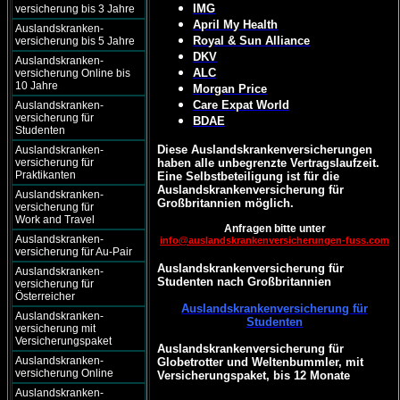
IMG
versicherung bis 3 Jahre
April My Health
Auslandskranken-
Royal & Sun Alliance
versicherung bis 5 Jahre
DKV
Auslandskranken-
ALC
versicherung Online bis
10 Jahre
Morgan Price
Care Expat World
Auslandskranken-
versicherung für
BDAE
Studenten
Diese Auslandskrankenversicherungen
Auslandskranken-
versicherung für
haben alle unbegrenzte Vertragslaufzeit.
Praktikanten
Eine Selbstbeteiligung ist für die
Auslandskrankenversicherung für
Auslandskranken-
Großbritannien möglich.
versicherung für
Work and Travel
Anfragen bitte unter
Auslandskranken-
info@auslandskrankenversicherungen-fuss.com
versicherung für Au-Pair
Auslandskrankenversicherung für
Auslandskranken-
Studenten nach Großbritannien
versicherung für
Österreicher
Auslandskrankenversicherung für
Auslandskranken-
Studenten
versicherung mit
Versicherungspaket
Auslandskrankenversicherung für
Auslandskranken-
Globetrotter und Weltenbummler, mit
versicherung Online
Versicherungspaket, bis 12 Monate
Auslandskranken-