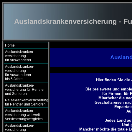
Auslandskrankenversicherung - Fu
Home
Auslandskranken-
versicherung
Ausland
für Auswanderer
Auslandskranken-
versicherung
für Auswanderer
bis 5 Jahre
Hier finden Sie die
Auslandskranken-
Die preiswerte und empfe
versicherung für Rentner
für Firmen, für 
und Senioren
Mitarbeiter die n
Reisekrankenversicherung
Geschäftsreisen nac
für Rentner und Senioren
Expatriat
Auslandskranken-
Au
versicherung weltweit
Versicherungsvergleich
Jedes Land auf
Und g
Auslandskranken-
Mancher möchte die totale 
versicherung