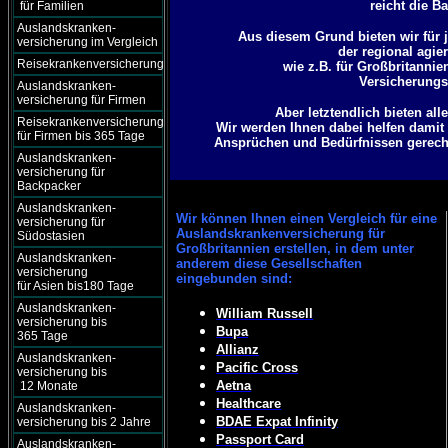
reicht die B
für Familien
Auslandskranken-
Aus diesem Grund bieten wir für j
versicherung im Vergleich
der regional agie
Reisekrankenversicherung
wie z.B. für Großbritanni
Versicherungsg
Auslandskranken-
versicherung für Firmen
Aber letztendlich bieten al
Reisekrankenversicherung
Wir werden Ihnen dabei helfen damit 
für Firmen bis 365 Tage
Ansprüchen und Bedürfnissen gerecht 
Auslandskranken-
versicherung für
Backpacker
Auslandskranken-
Wir können
Ihnen einen Vergleich für eine
versicherung für
Auslandskrankenversicherung für
Südostasien
Großbritannien erstellen, in dem unter
Auslandskranken-
anderem diese Gesellschaften
versicherung
eingebunden sind:
für Asien bis180 Tage
Auslandskranken-
William Russell
versicherung bis
Bupa
365 Tage
Allianz
Auslandskranken-
Pacific Cross
versicherung bis
Aetna
12 Monate
Healthcare
Auslandskranken-
BDAE Expat Infinity
versicherung bis 2 Jahre
Passport Card
Auslandskranken-