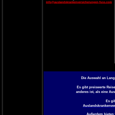
info@auslandskrankenversicherungen-fuss.com
Die Auswahl an Langz
Es gibt preiswerte Rei
anderes ist, als eine
Aus
Es gi
Auslandskrankenver
Außerdem bieten 