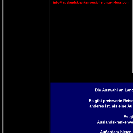
info@auslandskrankenversicherungen-fuss.com
Die Auswahl an Lang
Es gibt preiswerte Rei
anderes ist, als eine
Au
Es gi
Auslandskrankenver
Außerdem bieten 