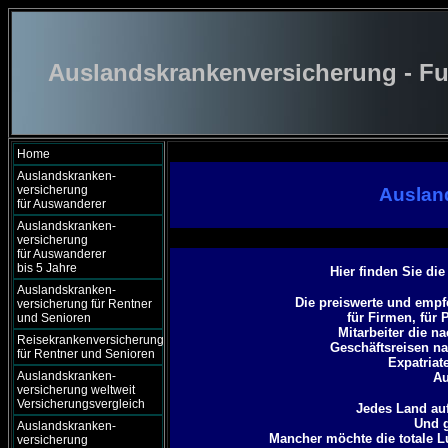
Auslandskrankenversicherung - Fu
Home
Auslandskranken-
versicherung
Auslan
für Auswanderer
Auslandskranken-
versicherung
für Auswanderer
bis 5 Jahre
Hier finden Sie di
Auslandskranken-
Die preiswerte und empf
versicherung für Rentner
für Firmen, für 
und Senioren
Mitarbeiter die n
Reisekrankenversicherung
Geschäftsreisen na
für Rentner und Senioren
Expatriat
Auslandskranken-
Au
versicherung weltweit
Versicherungsvergleich
Jedes Land auf
Und g
Auslandskranken-
Mancher möchte die totale 
versicherung