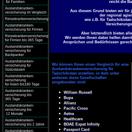
reicht die B
für Familien
Auslandskranken-
Aus diesem Grund bieten wir für j
versicherung im Vergleich
der regional agie
Reisekrankenversicherung
wie z.B. für Tadschikista
Versicherungsg
Auslandskranken-
versicherung für Firmen
Aber letztendlich bieten al
Reisekrankenversicherung
Wir werden Ihnen dabei helfen damit
für Firmen bis 365 Tage
Ansprüchen und Bedürfnissen gerecht 
Auslandskranken-
versicherung für
Backpacker
Auslandskranken-
Wir können
Ihnen einen Vergleich für eine
versicherung für
Auslandskrankenversicherung für
Südostasien
Tadschikistan erstellen, in dem unter
Auslandskranken-
anderem diese Gesellschaften
versicherung
eingebunden sind:
für Asien bis180 Tage
Auslandskranken-
William Russell
versicherung bis
Bupa
365 Tage
Allianz
Auslandskranken-
Pacific Cross
versicherung bis
Aetna
12 Monate
Healthcare
Auslandskranken-
BDAE Expat Infinity
versicherung bis 2 Jahre
Passport Card
Auslandskranken-