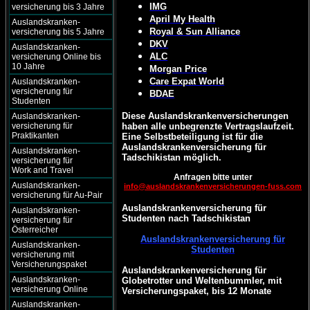
IMG
versicherung bis 3 Jahre
April My Health
Auslandskranken-
Royal & Sun Alliance
versicherung bis 5 Jahre
DKV
Auslandskranken-
ALC
versicherung Online bis
10 Jahre
Morgan Price
Care Expat World
Auslandskranken-
versicherung für
BDAE
Studenten
Diese Auslandskrankenversicherungen
Auslandskranken-
versicherung für
haben alle unbegrenzte Vertragslaufzeit.
Praktikanten
Eine Selbstbeteiligung ist für die
Auslandskrankenversicherung für
Auslandskranken-
Tadschikistan möglich.
versicherung für
Work and Travel
Anfragen bitte unter
Auslandskranken-
info@auslandskrankenversicherungen-fuss.com
versicherung für Au-Pair
Auslandskrankenversicherung für
Auslandskranken-
Studenten nach Tadschikistan
versicherung für
Österreicher
Auslandskrankenversicherung für
Auslandskranken-
Studenten
versicherung mit
Versicherungspaket
Auslandskrankenversicherung für
Auslandskranken-
Globetrotter und Weltenbummler, mit
versicherung Online
Versicherungspaket, bis 12 Monate
Auslandskranken-