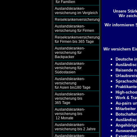
für Familien
Auslandskranken-
Unsere Stärk
versicherung im Vergleich
Wir zeic
Reisekrankenversicherung
Wir informieren 
Auslandskranken-
versicherung für Firmen
Reisekrankenversicherung
für Firmen bis 365 Tage
Auslandskranken-
Wir versichern E
versicherung für
Backpacker
Deutsche i
Auslandskranken-
Ausländisc
versicherung für
Reisende n
Südostasien
Urlaubsrei
Auslandskranken-
Sprachschü
versicherung
Praktikant
für Asien bis180 Tage
High-schoo
Auslandskranken-
Work & Tra
versicherung bis
365 Tage
Au-pairs u
Mitarbeiter
Auslandskranken-
versicherung bis
Botschafte
12 Monate
Ausländisch
Auslandskranken-
Angehörige
versicherung bis 2 Jahre
Auswandere
Auslandskranken-
Expatriates