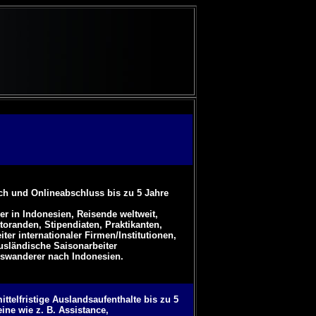
ch und Onlineabschluss bis zu 5 Jahre
er in Indonesien,
Reisende weltweit,
oranden, Stipendiaten, Praktikanten,
ter internationaler Firmen/Institutionen,
usländische Saisonarbeiter
uswanderer nach Indonesien.
ttelfristige Auslandsaufenthalte bis zu 5
ine wie z. B. Assistance,