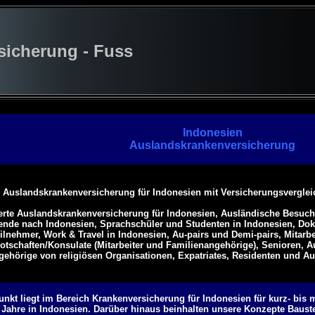
cherung - Fuss
Indonesien
Auslandskrankenversicherung
 Auslandskrankenversicherung für Indonesien mit Versicherungsverglei
erte Auslandskrankenversicherung für Indonesien
, Ausländische Besuch
ende nach Indonesien,
Sprachschüler und Studenten in Indonesien, Dokt
ilnehmer,
Work & Travel in Indonesien, Au-pairs und Demi-pairs, Mitarbei
otschaften/Konsulate (Mitarbeiter und Familienangehörige), Senioren,
A
gehörige von religiösen Organisationen, Expatriates
, Residenten und A
kt liegt im Bereich Krankenversicherung für Indonesien für kurz- bis mi
Jahre in Indonesien. Darüber hinaus beinhalten unsere Konzepte Bauste