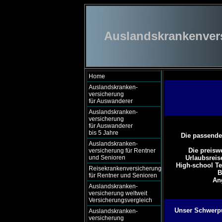
Auslandskrankenversi
Home
Auslandskranken-
versicherung
für Auswanderer
Auslandskranken-
versicherung
für Auswanderer
bis 5 Jahre
Die passende
Auslandskranken-
Die preisw
versicherung für Rentner
und Senioren
Urlaubsreis
High-school Te
Reisekrankenversicherung
B
für Rentner und Senioren
An
Auslandskranken-
versicherung weltweit
Versicherungsvergleich
Unser Schwerpun
Auslandskranken-
versicherung