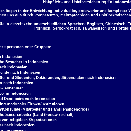
Haftpflicht- und Unfallversicherung für Indonesi
en liegen in der Entwicklung individueller, preiswerter und kompletter 
hnen uns aus durch kompetenten, mehrsprachigen und unbürokratischen
Sie in derzeit zehn unterschiedlichen Sprachen: Englisch, Chinesisch, 
Polnisch, Serbokroatisch, Taiwanesisch und Portugi
inzelpersonen oder Gruppen:
n Indonesien
he Besucher in Indonesien
ach Indonesien
sende nach Indonesien
ler und Studenten, Doktoranden, Stipendiaten nach Indonesien
en nach Indonesien
l-Teilnehmer
vel in Indonesien
nd Demi-pairs nach Indonesien
 internationaler Firmen/Institutionen
n/Konsulate (Mitarbeiter und Familienangehörige)
e Saisonarbeiter (Land-/Forstwirtschaft)
 von religiösen Organisationen
r nach Indonesien
 in Indonesien