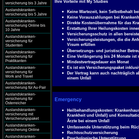
Ihre Vorteile mit My Studies
versicherung bis 3 Jahre
Auslandskranken-
Keine Wartezeit, kein Selbstbehalt b
versicherung bis 5 Jahre
Keine Vorauszahlungen bei Krankenh
Auslandskranken-
Direkte Kostenübernahme für das Kr
versicherung Online bis
Erstattung Ihrer Heilungskosten inne
10 Jahre
Versicherungsschutz in allen bereist
Auslandskranken-
Versicherungsleistungen, die die Anf
versicherung für
Visum erfüllen
Studenten
Übersetzungs- und juristischer Betre
Auslandskranken-
Eine Verlängerung bis 24 Monate ist
versicherung für
Praktikanten
Mindestvertragsdauer ein Monat
Es ist ein Versicherungspaket inklusi
Auslandskranken-
versicherung für
Der Vertrag kann auch nachträglich a
Work and Travel
einem Unfall
Auslandskranken-
versicherung für Au-Pair
Auslandskranken-
versicherung für
Emergency
Österreicher
Auslandskranken-
Heilbehandlungskosten:
Krankenhaus
versicherung mit
Krankheit und Unfall) und Konsultati
Versicherungspaket
Ärzte bei einem Unfall
Auslandskranken-
Umfassende Unterstützung beim Rück
versicherung Online
Rechtsschutzversicherung
Auslandskranken-
Psychologische Unterstützung