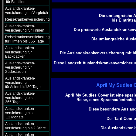
für Familien
Auslandskranken-
versicherung im Vergleich
Die umfangreiche A
Reisekrankenversicherung
bis Eintritts
Auslandskranken-
Die preiswerte Auslandskrankenv
versicherung für Firmen
Reisekrankenversicherung
Die umfangreiche Ausl
für Firmen bis 365 Tage
Auslandskranken-
versicherung für
Die Auslandskrankenversicherung mit b
Backpacker
Diese Langzeit Auslandskrankenversicherun
Auslandskranken-
versicherung für
Südostasien
Auslandskranken-
versicherung
April My Sudies C
für Asien bis180 Tage
Auslandskranken-
April My Studies Cover ist eine spez
versicherung bis
Reise, eines Sprachaufenthalts 
365 Tage
Auslandskranken-
Diese besondere Ausland
versicherung bis
12 Monate
Der Tarif Comf
Auslandskranken-
Die Auslandskrank
versicherung bis 2 Jahre
Auslandskranken-