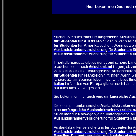
Hier bekommen Sie noch w
Suchen Sie nach einer
umfangreichen Auslandsk
für Studenten für Australien
? Oder in wenn es g
für Studenten für Amerika
suchen. Wenn es zieml
Auslandskrankenversicherung für Studenten fü
Auslandskrankenversicherung für Studenten fü
Innerhalb Europas gibt es genügend schöne Lände
brauchen, oder nach
Griechenland
fliegen, ob z
vielleicht doch eine
umfangreiche Auslandskrank
für Studenten für Frankreich
hilft Ihnen, wenn Si
längere Zeit in Spanien leben möchten. Ist es Ihn
Italien
Im Norden von Europa gibt es noch Lände
natürlich nicht zu vergessen.
Sie bekommen hier auch eine
umfangreiche Ausl
Die optimale
umfangreiche Auslandskrankenvers
eine
umfangreiche Auslandskrankenversicherung
Studenten für Norwegen
, eine
umfangreiche Au
Auslandskrankenversicherung für Studenten fü
Auslandskrankenversicherung für Studenten für 
Auslandskrankenversicherung für Studenten fü