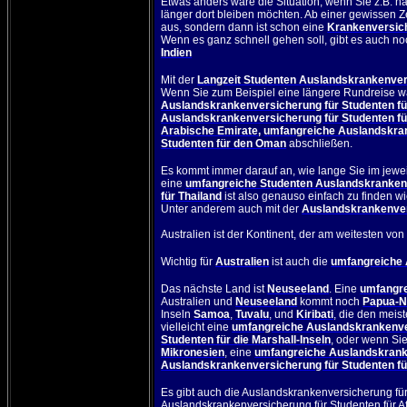
Etwas anders wäre die Situation, wenn Sie z.B. n
länger dort bleiben möchten. Ab einer gewissen Ze
aus, sondern dann ist schon eine
Krankenversich
Wenn es ganz schnell gehen soll, gibt es auch n
Indien
Mit der
Langzeit Studenten Auslandskrankenve
Wenn Sie zum Beispiel eine längere Rundreise w
Auslandskrankenversicherung für Studenten fü
Auslandskrankenversicherung für Studenten fü
Arabische Emirate
,
umfangreiche Auslandskran
Studenten für den Oman
abschließen.
Es kommt immer darauf an, wie lange Sie im jewe
eine
umfangreiche Studenten Auslandskrankenv
für Thailand
ist also genauso einfach zu finden w
Unter anderem auch mit der
Auslandskrankenver
Australien
ist der Kontinent, der am weitesten von u
Wichtig für
Australien
ist auch die
umfangreiche 
Das nächste Land ist
Neuseeland
. Eine
umfangre
Australien
und
Neuseeland
kommt noch
Papua-N
Inseln
Samoa
,
Tuvalu
, und
Kiribati
, die den meis
vielleicht eine
umfangreiche Auslandskrankenver
Studenten für die Marshall-Inseln
, oder wenn Si
Mikronesien
, eine
umfangreiche Auslandskranke
Auslandskrankenversicherung für Studenten fü
Es gibt auch die
Auslandskrankenversicherung für 
Auslandskrankenversicherung für Studenten für Af