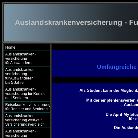
Auslandskrankenversicherung - Fu
Home
Auslandskranken-
versicherung
für Auswanderer
Umfangreiche 
Auslandskranken-
versicherung
für Auswanderer
bis 5 Jahre
Auslandskranken-
Als Student kann die Möglichk
versicherung für Rentner
und Senioren
Mit der empfehlenswerten 
Ausland
Reisekrankenversicherung
für Rentner und Senioren
Die April My Stu
Auslandskranken-
für 
versicherung weltweit
Versicherungsvergleich
Die Ausland
Auslandskranken-
versicherung