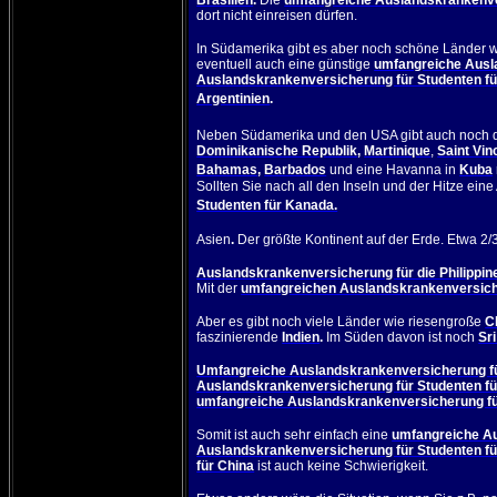
Brasilien
.
Die
umfangreiche Auslandskrankenve
dort nicht einreisen dürfen.
In Südamerika gibt es aber noch schöne Länder w
eventuell auch eine günstige
umfangreiche Ausl
Auslandskrankenversicherung für Studenten fü
Argentinien
.
Neben Südamerika und den USA gibt auch noch d
Dominikanische Republik
,
Martinique
,
Saint Vin
Bahamas
,
Barbados
und eine Havanna in
Kuba
Sollten Sie nach all den Inseln und der Hitze ei
Studenten für Kanada.
Asien
.
Der größte Kontinent auf der Erde. Etwa 2/
Auslandskrankenversicherung für die Philippin
Mit der
umfangreichen Auslandskrankenversicher
Aber es gibt noch viele Länder wie riesengroße
C
faszinierende
Indien
.
Im Süden davon ist noch
Sr
Umfangreiche Auslandskrankenversicherung für
Auslandskrankenversicherung für Studenten fü
umfangreiche Auslandskrankenversicherung für
Somit ist auch sehr einfach eine
umfangreiche Au
Auslandskrankenversicherung für Studenten f
für China
ist auch keine Schwierigkeit.