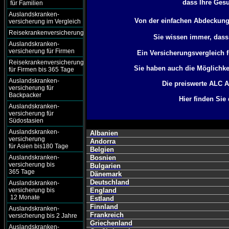
dass Ihre Gesu
für Familien
Auslandskranken-
Von der einfachen Abdeckung
versicherung im Vergleich
Reisekrankenversicherung
Sie wissen immer, dass
Auslandskranken-
versicherung für Firmen
Ein Versicherungsvergleich 
Reisekrankenversicherung
Sie haben auch die Möglichke
für Firmen bis 365 Tage
Auslandskranken-
Die preiswerte ALC A
versicherung für
Backpacker
Hier finden Sie
Auslandskranken-
versicherung für
Südostasien
Auslandskranken-
Albanien
versicherung
Andorra
für Asien bis180 Tage
Belgien
Auslandskranken-
Bosnien
versicherung bis
Bulgarien
365 Tage
Dänemark
Deutschland
Auslandskranken-
versicherung bis
England
12 Monate
Estland
Finnland
Auslandskranken-
Frankreich
versicherung bis 2 Jahre
Griechenland
Auslandskranken-