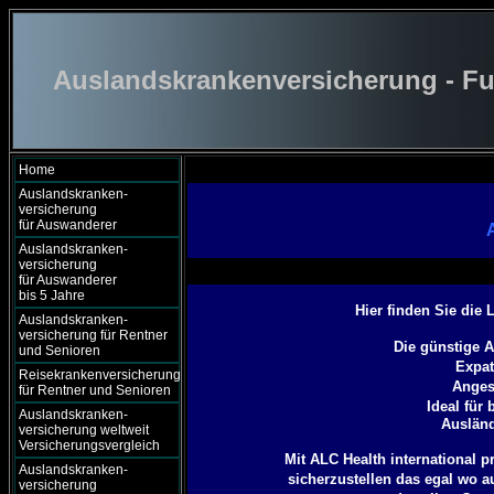
Auslandskrankenversicherung - Fu
Home
Auslandskranken-
versicherung
für Auswanderer
Auslandskranken-
versicherung
für Auswanderer
bis 5 Jahre
Hier finden Sie die
Auslandskranken-
versicherung für Rentner
Die günstige 
und Senioren
Expat
Reisekrankenversicherung
Angest
für Rentner und Senioren
Ideal für
Auslandskranken-
Ausländ
versicherung weltweit
Versicherungsvergleich
Mit ALC Health international 
Auslandskranken-
sicherzustellen das egal wo a
versicherung