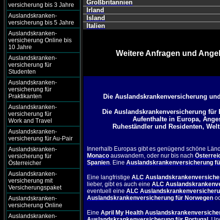
Großbritannien
versicherung bis 3 Jahre
Irland
Auslandskranken-
Island
versicherung bis 5 Jahre
Italien
Auslandskranken-
versicherung Online bis
10 Jahre
Weitere Anfragen und Angeb
Auslandskranken-
versicherung für
Studenten
Auslandskranken-
versicherung für
Praktikanten
Die Auslandskrankenversicherung und
Auslandskranken-
Die Auslandskrankenversicherung für 
versicherung für
Aufenthalte in Europa, Anges
Work and Travel
Ruheständler und Residenten, Weltr
Auslandskranken-
versicherung für Au-Pair
Innerhalb Europas gibt es genügend schöne Lände
Auslandskranken-
Monaco
auswandern, oder nur bis nach
Österrei
versicherung für
Spanien
. Eine
Auslandskrankenversicherung fü
Österreicher
Auslandskranken-
Eine langfristige
ALC Auslandskrankenversicher
versicherung mit
lieber, gibt es auch eine
ALC Auslandskrankenver
Versicherungspaket
eventuell eine
ALC Auslandskrankenversicheru
Auslandskrankenversicherung für Norwegen
od
Auslandskranken-
versicherung Online
Eine
April My Health Auslandskrankenversicher
Auslandskranken-
Auslandskrankenversicherung für Portugal
.
Un