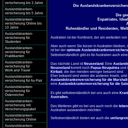
versicherung bis 3 Jahre
Die Auslandskrankenversicheru
Auslandskranken-
versicherung bis 5 Jahre
Die ge
Expatriates, Idea
Auslandskranken-
versicherung Online bis
10 Jahre
Ruheständler und Residenten, Welt
Auslandskranken-
Australien
ist der Kontinent, der am weitesten von 
versicherung für
Studenten
Aber auch wenn Sie kürzer in
Australien
bleiben, 
Auslandskranken-
ist bei der
optimale Auslandskrankenversicherun
versicherung für
Selbstverständlich gibt es für Australien auch eine
Praktikanten
Auslandskranken-
Das nächste Land ist
Neuseeland
. Eine
Auslands
versicherung für
Neuseeland
kommt noch
Papua-Neuguinea
und i
Work and Travel
Kiribati
, die den meisten weniger bekannt sind.
Eher bekannt sind vielen die anderen Inseln, und
Auslandskranken-
Auslandskrankenversicherung für die Marshall-
versicherung für Au-Pair
eine
Auslandskrankenversicherung für die Sa
Auslandskranken-
versicherung für
Es gibt selbstverständlich bei uns auch eine
Kran
Österreicher
Australien
.
Auslandskranken-
versicherung mit
Des Weiteren gibt es bei uns auch noch die
leben
Versicherungspaket
Australien auswandern möchten.
Auslandskranken-
Selbstverständlich bieten wir auch die
umfangrei
versicherung Online
Auslandskranken-