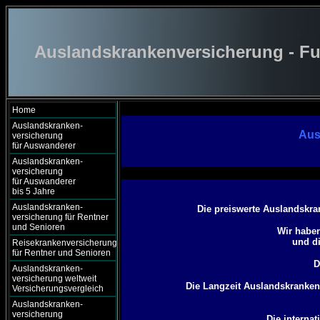
Auslandskrankenversicherung - Fu
Home
Auslandskranken-
Aus
versicherung
für Auswanderer
Auslandskranken-
versicherung
für Auswanderer
bis 5 Jahre
Auslandskranken-
Die
preiswerte
Auslandskran
versicherung für Rentner
und Senioren
Wir haben
und d
Reisekrankenversicherung
für Rentner und Senioren
D
Auslandskranken-
versicherung weltweit
Die
Langzeit
Auslandskrankenve
Versicherungsvergleich
Auslandskranken-
versicherung
Die internat