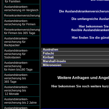
für Familien
Auslandskranken-
versicherung im Vergleich
Die Auslandskrankenversicherun
Reisekrankenversicherung
Die umfangreiche Auslan
Auslandskranken-
versicherung für Firmen
Hier bekommen Sie a
Reisekrankenversicherung
flexible Auslandskranke
für Firmen bis 365 Tage
Hier finden Sie die güns
Auslandskranken-
versicherung für
Backpacker
Australien
Auslandskranken-
Fidschi
versicherung für
Kiribati
Südostasien
Marshall-Inseln
Auslandskranken-
Mikronesien
versicherung
für Asien bis180 Tage
Auslandskranken-
Weitere Anfragen und Angeb
versicherung bis
365 Tage
Hier bekommen Sie noch weitere kurz-
Auslandskranken-
versicherung bis
12 Monate
Auslandskranken-
versicherung bis 2 Jahre
Auslandskranken-