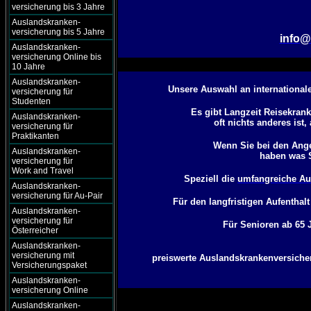
versicherung bis 3 Jahre
Auslandskranken-
versicherung bis 5 Jahre
info@
Auslandskranken-
versicherung Online bis
10 Jahre
Auslandskranken-
Unsere Auswahl an international
versicherung für
Studenten
Es gibt Langzeit Reisekran
Auslandskranken-
oft nichts
anderes ist,
versicherung für
Praktikanten
Wenn Sie bei den Ang
Auslandskranken-
haben was S
versicherung für
Work and Travel
Speziell die
umfangreiche Au
Auslandskranken-
versicherung für Au-Pair
Für den langfristigen Aufenthal
Auslandskranken-
versicherung für
Für Senioren ab 65 J
Österreicher
Auslandskranken-
versicherung mit
preiswerte Auslandskrankenversicheru
Versicherungspaket
Auslandskranken-
versicherung Online
Auslandskranken-