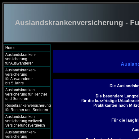
Auslandskrankenversicherung - Fu
Home
Auslandskranken-
versicherung
für Auswanderer
Ausland
Auslandskranken-
versicherung
für Auswanderer
bis 5 Jahre
Die Auslandskr
Auslandskranken-
versicherung für Rentner
Die besondere Langzei
und Senioren
für die kurzfristige Urlaubsr
Praktikanten nach Mikr
Reisekrankenversicherung
für Rentner und Senioren
Auslandskranken-
Für die langfr
versicherung weltweit
Versicherungsvergleich
Aus
Auslandskranken-
versicherung