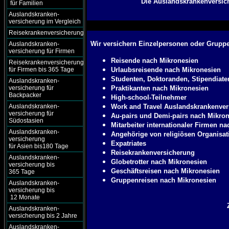
Die Auslandskrankenversich
für Familien
Auslandskranken-
versicherung im Vergleich
Reisekrankenversicherung
Wir versichern Einzelpersonen oder Grupp
Auslandskranken-
versicherung für Firmen
Reisende nach Mikronesien
Reisekrankenversicherung
für Firmen bis 365 Tage
Urlaubsreisende nach Mikronesien
Studenten, Doktoranden, Stipendiat
Auslandskranken-
versicherung für
Praktikanten nach Mikronesien
Backpacker
High-school-Teilnehmer
Auslandskranken-
Work and Travel Auslandskrankenve
versicherung für
Au-pairs und Demi-pairs nach Mikro
Südostasien
Mitarbeiter internationaler Firmen n
Auslandskranken-
Angehörige von religiösen Organisa
versicherung
Expatriates
für Asien bis180 Tage
Reisekrankenversicherung
Auslandskranken-
Globetrotter nach Mikronesien
versicherung bis
Geschäftsreisen nach Mikronesien
365 Tage
Gruppenreisen nach Mikronesien
Auslandskranken-
versicherung bis
12 Monate
Auslandskranken-
versicherung bis 2 Jahre
Auslandskranken-