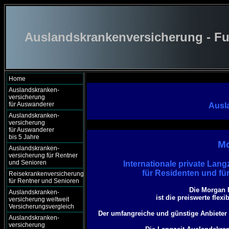
Auslandskrankenversicherung - Fu
Home
Auslandskranken-
versicherung
für Auswanderer
Ausl
Auslandskranken-
versicherung
für Auswanderer
bis 5 Jahre
Mo
Auslandskranken-
versicherung für Rentner
und Senioren
Internationale private Lan
für Residenten und fü
Reisekrankenversicherung
für Rentner und Senioren
Die Morgan 
Auslandskranken-
ist die preiswerte fle
versicherung weltweit
Versicherungsvergleich
Der umfangreiche und günstige Anbieter 
Auslandskranken-
versicherung