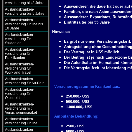
versicherung bis 3 Jahre
Auswanderer, die dauerhaft oder auf
Auslandskranken-
Familien, die nach Asien auswander
versicherung bis 5 Jahre
Auswanderer, Expatriates, Ruhestän
Auslandskranken-
Eintrittsalter bis 55 Jahre
versicherung Online bis
10 Jahre
Hinweise:
Auslandskranken-
versicherung für
Es gibt nur einen Versicherungstari
Studenten
Antragstellung ohne Gesundheitsfrag
Auslandskranken-
Der Vertrag ist in US$ möglich
versicherung für
Der Beitrag ist je nach Länderzone b
Praktikanten
Die Aufenthalte im Heimatland könne
Auslandskranken-
Die Vertragslaufzeit ist lebenslang m
versicherung für
Work and Travel
Auslandskranken-
versicherung für Au-Pair
Versicherungssumme Krankenhaus:
Auslandskranken-
versicherung für
250.000,- US$
Österreicher
500.000,- US$
Auslandskranken-
1.000.000,- US$
versicherung mit
Versicherungspaket
Ambulante Behandlung:
Auslandskranken-
versicherung Online
2500,- US$
Auslandskranken-
6000,- US$