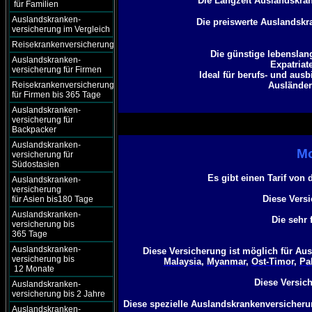
Die Langzeit Auslandskra
für Familien
Auslandskranken-
Die preiswerte Auslandskr
versicherung im Vergleich
Reisekrankenversicherung
Die günstige lebensla
Auslandskranken-
Expatriat
versicherung für Firmen
Ideal für berufs- und aus
Reisekrankenversicherung
Ausländer
für Firmen bis 365 Tage
Auslandskranken-
versicherung für
Backpacker
Auslandskranken-
Mo
versicherung für
Südostasien
Es gibt einen Tarif von
Auslandskranken-
versicherung
Diese Versi
für Asien bis180 Tage
Auslandskranken-
Die sehr 
versicherung bis
365 Tage
Auslandskranken-
Diese Versicherung ist möglich für A
versicherung bis
Malaysia
,
Myanmar
,
Ost-Timor
,
Pa
12 Monate
Diese Versich
Auslandskranken-
versicherung bis 2 Jahre
Diese spezielle Auslandskrankenversicherun
Auslandskranken-