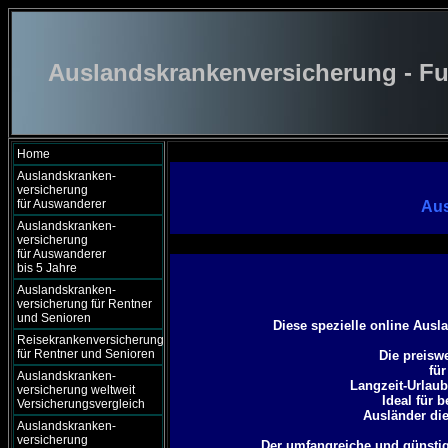
Auslandskrankenversicherung - Fu
Home
Auslandskranken-
versicherung
für Auswanderer
Aus
Auslandskranken-
versicherung
für Auswanderer
bis 5 Jahre
Auslandskranken-
versicherung für Rentner
und Senioren
Diese spezielle online Ausl
Reisekrankenversicherung
für Rentner und Senioren
Die preiswe
für
Auslandskranken-
Langzeit-Urlaub
versicherung weltweit
Ideal für 
Versicherungsvergleich
Ausländer die
Auslandskranken-
versicherung
Der umfangreiche und günstig