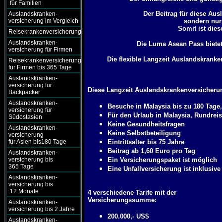
für Familien
Der Beitrag für diese Aus
Auslandskranken-
versicherung im Vergleich
sondern nur
Somit ist dies
Reisekrankenversicherung
Auslandskranken-
Die Luma Asean Pass biete
versicherung für Firmen
Die flexible Langzeit Auslandskranken
Reisekrankenversicherung
für Firmen bis 365 Tage
Auslandskranken-
versicherung für
Diese Langzeit Auslandskrankenversicherung
Backpacker
Auslandskranken-
Besuche in Malaysia bis zu 180 Tage
versicherung für
Für den Urlaub in Malaysia, Rundreis
Südostasien
Keine Gesundheitsfragen
Auslandskranken-
Keine Selbstbeteiligung
versicherung
für Asien bis180 Tage
Eintrittsalter bis 75 Jahre
Beitrag ab 1,60 Euro pro Tag
Auslandskranken-
versicherung bis
Ein Versicherungspaket ist möglich
365 Tage
Eine Unfallversicherung ist inklusive
Auslandskranken-
versicherung bis
12 Monate
4 verschiedene Tarife mit der
Versicherungssumme:
Auslandskranken-
versicherung bis 2 Jahre
200.000,- US$
Auslandskranken-