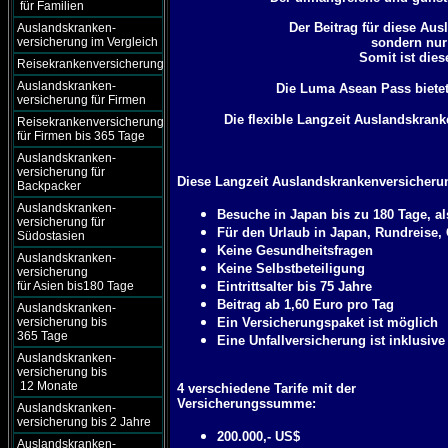
für Familien
Der Beitrag für diese Aus
Auslandskranken-
versicherung im Vergleich
sondern nur
Somit ist dies
Reisekrankenversicherung
Auslandskranken-
Die Luma Asean Pass biete
versicherung für Firmen
Die flexible Langzeit Auslandskrank
Reisekrankenversicherung
für Firmen bis 365 Tage
Auslandskranken-
versicherung für
Diese Langzeit Auslandskrankenversicherung
Backpacker
Auslandskranken-
Besuche in Japan bis zu 180 Tage, a
versicherung für
Für den Urlaub in Japan, Rundreise, 
Südostasien
Keine Gesundheitsfragen
Auslandskranken-
Keine Selbstbeteiligung
versicherung
für Asien bis180 Tage
Eintrittsalter bis 75 Jahre
Beitrag ab 1,60 Euro pro Tag
Auslandskranken-
versicherung bis
Ein Versicherungspaket ist möglich
365 Tage
Eine Unfallversicherung ist inklusive
Auslandskranken-
versicherung bis
12 Monate
4 verschiedene Tarife mit der
Versicherungssumme:
Auslandskranken-
versicherung bis 2 Jahre
200.000,- US$
Auslandskranken-