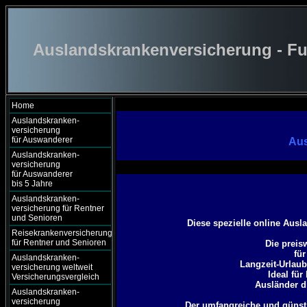
Auslandskrankenversicherung - Fu
Home
Auslandskranken-
versicherung
für Auswanderer
Aus
Auslandskranken-
versicherung
für Auswanderer
bis 5 Jahre
Auslandskranken-
versicherung für Rentner
und Senioren
Diese spezielle online Ausl
Reisekrankenversicherung
für Rentner und Senioren
Die preis
für
Auslandskranken-
Langzeit-Urlaub
versicherung weltweit
Ideal für
Versicherungsvergleich
Ausländer di
Auslandskranken-
versicherung
Der umfangreiche und günsti