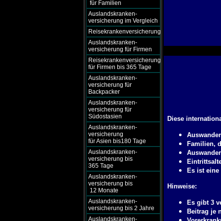
für Familien
Auslandskranken-
versicherung im Vergleich
Reisekrankenversicherung
Auslandskranken-
versicherung für Firmen
Reisekrankenversicherung
für Firmen bis 365 Tage
Auslandskranken-
versicherung für
Backpacker
Auslandskranken-
versicherung für
Südostasien
Diese internation
Auslandskranken-
versicherung
Auswandere
für Asien bis180 Tage
Familien, 
Auslandskranken-
Auswandere
versicherung bis
Eintrittsalt
365 Tage
Es ist ein
Auslandskranken-
versicherung bis
Hinweise:
12 Monate
Auslandskranken-
Es gibt 3 
versicherung bis 2 Jahre
Beitrag je
Auslandskranken-
Vorerkrank