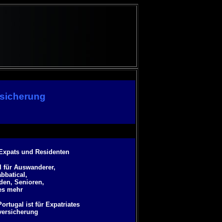
rsicherung
 Expats und Residenten
l für Auswanderer,
bbatical,
den, Senioren,
les mehr
tugal ist für Expatriates
versicherung