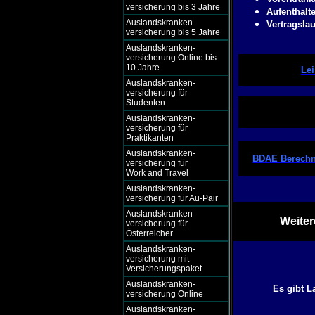
versicherung bis 3 Jahre
Aufenthalt
Auslandskranken-
Vertragslau
versicherung bis 5 Jahre
Auslandskranken-
versicherung Online bis
10 Jahre
Lei
Auslandskranken-
versicherung für
Studenten
Auslandskranken-
versicherung für
Praktikanten
Auslandskranken-
BDAE Berechn
versicherung für
Work and Travel
Auslandskranken-
versicherung für Au-Pair
Auslandskranken-
Weiter
versicherung für
Österreicher
Auslandskranken-
versicherung mit
Versicherungspaket
Auslandskranken-
Es gibt L
versicherung Online
Auslandskranken-