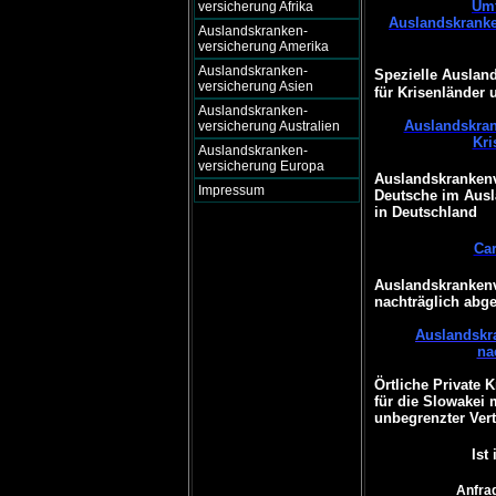
Umf
versicherung Afrika
Auslandskranke
Auslandskranken-
versicherung Amerika
Auslandskranken-
Spezielle Auslan
versicherung Asien
für Krisenländer 
Auslandskranken-
Auslandskran
versicherung Australien
Kri
Auslandskranken-
versicherung Europa
Auslandskrankenv
Impressum
Deutsche im Ausl
in Deutschland
Ca
Auslandskrankenv
nachträglich abg
Auslandskr
na
Örtliche Private 
für die Slowakei 
unbegrenzter Vert
Ist
Anfrag