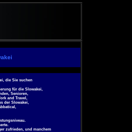
akei
ei, die Sie suchen
erung für die Slowakei,
anden, Senioren,
ork and Travel,
us der Slowakei,
abbatical
,
istungsniveau.
erte.
ger zufrieden, und manchem