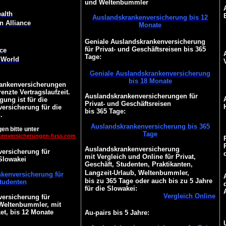
und Weltenbummler
alth
Auslandskrankenversicherung bis 12
n Alliance
Monate
Geniale Auslandskrankenversicherung
für Privat- und Geschäftsreisen bis 365
ce
Tage:
 World
Geniale Auslandskrankenversicherung
bis 18 Monate
ankenversicherungen
enzte Vertragslaufzeit.
Auslandskrankenversicherungen für
gung ist für die
Privat- und Geschäftsreisen
ersicherung für die
bis 365 Tage:
.
Auslandskrankenversicherung bis 365
en bitte unter
Tage
kenversicherungen-fuss.com
Auslandskrankenversicherung
ersicherung für
mit Vergleich und Online für Privat,
Slowakei
Geschäft, Studenten, Praktikanten,
Langzeit-Urlaub, Weltenbummler,
kenversicherung für
bis zu 365 Tage oder auch bis zu 5 Jahre
tudenten
für die Slowakei:
Vergleich Online
ersicherung für
 Weltenbummler, mit
et, bis 12 Monate
Au-pairs bis 5 Jahre: