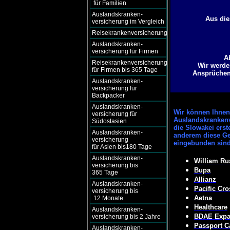
für Familien
Auslandskranken-
Aus die
versicherung im Vergleich
Reisekrankenversicherung
Auslandskranken-
versicherung für Firmen
A
Reisekrankenversicherung
Wir werde
für Firmen bis 365 Tage
Ansprüchen 
Auslandskranken-
versicherung für
Backpacker
Auslandskranken-
Wir können
Ihnen 
versicherung für
Auslandskrankenv
Südostasien
die Slowakei erst
Auslandskranken-
anderem diese Ge
versicherung
eingebunden sind
für Asien bis180 Tage
Auslandskranken-
William Ru
versicherung bis
Bupa
365 Tage
Allianz
Auslandskranken-
Pacific Cro
versicherung bis
Aetna
12 Monate
Healthcare
Auslandskranken-
BDAE Expat
versicherung bis 2 Jahre
Passport C
Auslandskranken-