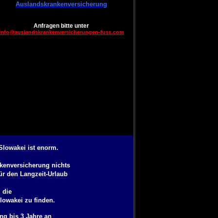
Auslandskrankenversicherung
Anfragen bitte unter
info@auslandskrankenversicherungen-fuss.com
Slowakei ist enorm.
kenversicherung
nichts
ür den Langzeit-Urlaub
 die
Slowakei
zu finden.
ng bis 3 Jahre
an