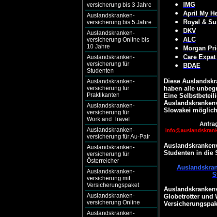
IMG
versicherung bis 3 Jahre
April My He
Auslandskranken-
Royal & Su
versicherung bis 5 Jahre
DKV
Auslandskranken-
ALC
versicherung Online bis
10 Jahre
Morgan Pri
Care Expat
Auslandskranken-
versicherung für
BDAE
Studenten
Diese Auslandskr
Auslandskranken-
versicherung für
haben alle unbegr
Praktikanten
Eine Selbstbeteili
Auslandskrankenv
Auslandskranken-
Slowakei möglich
versicherung für
Work and Travel
Anfrag
Auslandskranken-
info@auslandskran
versicherung für Au-Pair
Auslandskrankenv
Auslandskranken-
Studenten in die 
versicherung für
Österreicher
Auslandskran
Auslandskranken-
S
versicherung mit
Versicherungspaket
Auslandskrankenv
Auslandskranken-
Globetrotter und
versicherung Online
Versicherungspak
Auslandskranken-