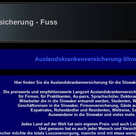
cherung - Fuss
Auslandskrankenversicherung-Slow
Hier finden Sie die Auslandskrankenversicherung für die Slowak
Die preiswerte und empfehlenswerte Langzeit Auslandskrankenversich
für Firmen, für Praktikanten, Au-pairs, Sprachschüler, Doktor
Mitarbeiter die in die Slowakei entsandt werden, Studenten, W
Geschäftsreisen in die Slowakei, Firmenversicherung, Gäste a
Expatriates, Ruheständler und Residenten, Weltreise, S
Auswanderer in die Slowakei und vieles mehr.
Jedes Land auf der Welt hat sein eigenes Preis- und auch Le
Und genauso hat es auch jeder Mensch und Versich
ncher möchte die totale Luxusversorgung, manche sind mit etwas weni