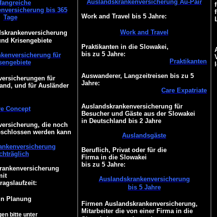
Auslandskrankenversicherung Au-Pair
angreiche
nversicherung bis 365
Work and Travel bis 5 Jahre:
Tage
Work and Travel
dskrankenversicherung
und Krisengebiete
Praktikanten in die Slowakei,
bis zu 5 Jahre:
kenversicherung für
Praktikanten
sengebiete
Auswanderer, Langzeitreisen bis zu 5
ersicherungen für
Jahre:
and, und für Ausländer
Care Expatriate
Auslandskrankenversicherung für
re Concept
Besucher und Gäste aus der Slowakei
in Deutschland bis 2 Jahre
ersicherung, die noch
eschlossen werden kann
Auslandsgäste
ankenversicherung
Beruflich, Privat oder für die
chträglich
Firma in die Slowakei
bis zu 5 Jahre:
Krankenversicherung
mit
Auslandskrankenversicherung
ragslaufzeit:
bis 5 Jahre
 in Planung
Firmen Auslandskrankenversicherung,
Mitarbeiter die von einer Firma in die
en bitte unter