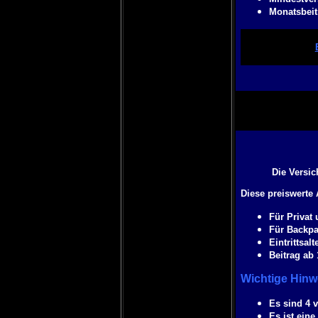
Monatsbeitr
Die Versi
Diese preiswerte 
Für Privat 
Für Backpac
Eintrittsalt
Beitrag ab 
Wichtige Hinw
Es sind 4 
Es ist eine