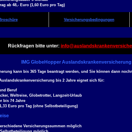
ag ab 48,- Euro (1,60 Euro pro Tag)
Broschüre
Versicherungsbedingungen
Rückfragen bitte unter:
info@auslandskrankenversiche
IMG GlobeHopper Auslandskrankenversicherung 
cherung kann bis 365 Tage beantragt werden, und Sie können dann noch
Auslandskrankenversicherung bis 2 Jahre eignet sich für:
und Beruf
ker, Weltreise, Globetrotter, Langzeit-Urlaub
er bis 74 Jahre
1,33 Euro pro Tag (ohne Selbstbeteiligung)
eise
verschiedene Versicherungssummen möglich
 Selbstbeteiligung möglich