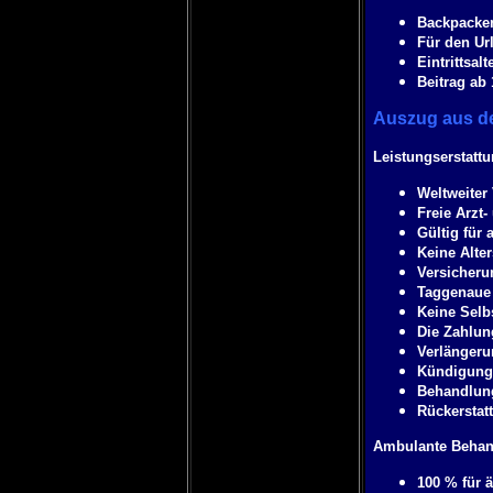
Backpacker
Für den Url
Eintrittsal
Beitrag ab
Auszug aus de
Leistungserstatt
Weltweiter
Freie Arzt
Gültig für 
Keine Alte
Versicheru
Taggenaue
Keine Selb
Die Zahlun
Verlängeru
Kündigung 
Behandlung
Rückerstat
Ambulante Beha
100 % für 