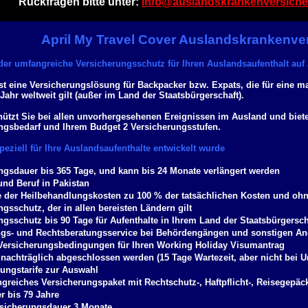
Rückfragen bitte unter:
info@auslandskrankenversiche
April My Travel Cover Auslandskrankenve
der umfangreiche Versicherungsschutz für Ihren Auslandsaufenthalt auf 
st eine Versicherungslösung für Backpacker bzw. Expats, die für eine m
ahr weltweit gilt (außer im Land der Staatsbürgerschaft).
hützt Sie bei allen unvorhergesehenen Ereignissen im Ausland und biet
ngsbedarf und Ihrem Budget 2 Versicherungsstufen.
speziell für Ihre Auslandsaufenthalte entwickelt wurde
ngsdauer bis 365 Tage, und kann bis 24 Monate verlängert werden
und Beruf in Pakistan
der Heilbehandlungskosten zu 100 % der tatsächlichen Kosten und ohn
gsschutz, der in allen bereisten Ländern gilt
ngsschutz bis 90 Tage für Aufenthalte in Ihrem Land der Staatsbürgersch
gs- und Rechtsberatungsservice bei Behördengängen und sonstigen An
e Versicherungsbedingungen für Ihren Working Holiday Visumantrag
nachträglich abgeschlossen werden (15 Tage Wartezeit, aber nicht bei Un
rungstarife zur Auswahl
greiches Versicherungspaket mit Rechtschutz-, Haftpflicht-, Reisegepäck
er bis 79 Jahre
sicherungsdauer 3 Monate