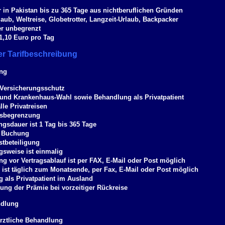
 in Pakistan bis zu 365 Tage aus nichtberuflichen Gründen
aub, Weltreise, Globetrotter, Langzeit-Urlaub, Backpacker
ter unbegrenzt
 1,10 Euro pro Tag
r Tarifbeschreibung
ung
 Versicherungsschutz
- und Krankenhaus-Wahl sowie Behandlung als Privatpatient
alle Privatreisen
rsbegrenzung
ngsdauer ist 1 Tag bis 365 Tage
 Buchung
stbeteiligung
gsweise ist einmalig
ng vor Vertragsablauf ist per FAX, E-Mail oder Post möglich
ist täglich zum Monatsende, per Fax, E-Mail oder Post möglich
 als Privatpatient im Ausland
tung der Prämie bei vorzeitiger Rückreise
ndlung
ärztliche Behandlung