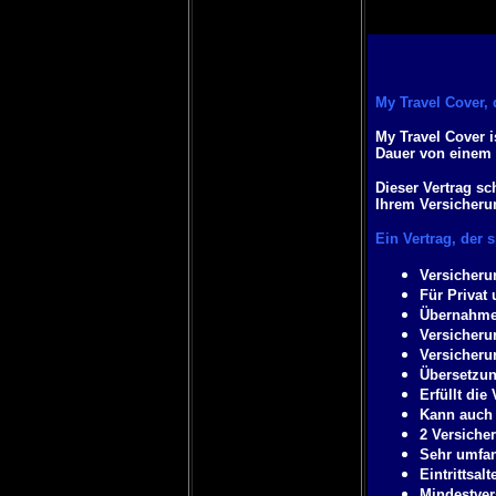
My Travel Cover, 
My Travel Cover i
Dauer von einem J
Dieser Vertrag sc
Ihrem Versicheru
Ein Vertrag, der 
Versicheru
Für Privat 
Übernahme 
Versicherun
Versicheru
Übersetzun
Erfüllt di
Kann auch 
2 Versiche
Sehr umfan
Eintrittsalt
Mindestver