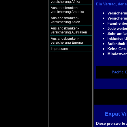
versicherung Afrika
Ein Vertrag, der 
Auslandskranken-
versicherung Amerika
Versicheru
Auslandskranken-
Versicherun
versicherung Asien
Familienbei
Auslandskranken-
Jede weite
versicherung Australien
Sehr umfan
Auslandskranken-
Inklusive 
versicherung Europa
Aufenthalt
Impressum
Keine Gesu
Mindestver
Pacific 
Expat Vi
Diese preiswerte 