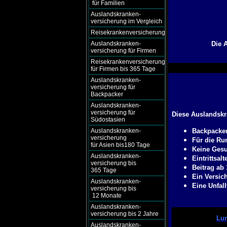
für Familien
Auslandskranken-
versicherung im Vergleich
Reisekrankenversicherung
Auslandskranken-
Die 
versicherung für Firmen
Reisekrankenversicherung
für Firmen bis 365 Tage
Auslandskranken-
versicherung für
Backpacker
Auslandskranken-
versicherung für
Diese Auslandskr
Südostasien
Auslandskranken-
Backpacker
versicherung
Für die Run
für Asien bis180 Tage
Keine Gesu
Auslandskranken-
Eintrittsalt
versicherung bis
Beitrag ab
365 Tage
Ein Versic
Auslandskranken-
Eine Unfall
versicherung bis
12 Monate
Auslandskranken-
versicherung bis 2 Jahre
Lum
Auslandskranken-