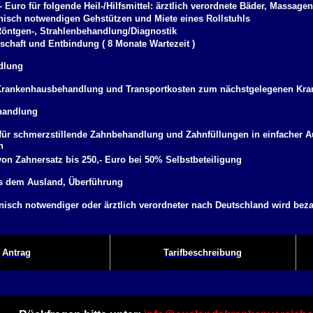
- Euro für folgende Heil-/Hilfsmittel: ärztlich verordnete Bäder, Massag
nisch notwendigen Gehstützen und Miete eines Rollstuhls
Röntgen-, Strahlenbehandlung/Diagnostik
chaft und Entbindung ( 8 Monate Wartezeit )
dlung
Krankenhausbehandlung und Transportkosten zum nächstgelegenen Kr
handlung
 für schmerzstillende Zahnbehandlung und Zahnfüllungen in einfacher A
n
von Zahnersatz bis 250,- Euro bei 50% Selbstbeteiligung
s dem Ausland, Überführung
nisch notwendiger oder ärztlich verordneter nach Deutschland wird beza
Antrag
Tarifbeschreibung