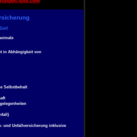
rungen-fuss.com
rsicherung
Zeit!
aximale
et in Abhängigkeit von
e Selbstbehalt
aft
gelegenheiten
fall)
- und Unfallversicherung inklusive