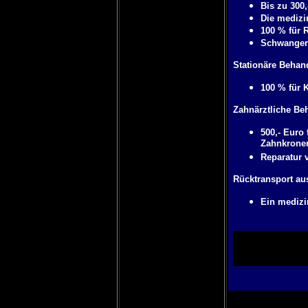
Bis zu 300,
Die medizi
100 % für 
Schwangers
Stationäre Behan
100 % für 
Zahnärztliche Be
500,- Euro
Zahnkrone
Reparatur 
Rücktransport au
Ein medizi