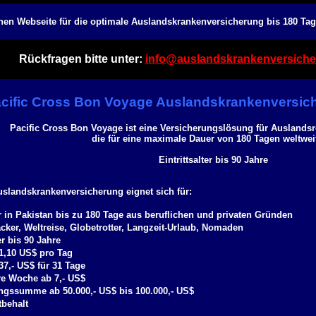
hen Webseite für die
optimale Auslandskrankenversicherung bis 180 Tag
Rückfragen bitte unter:
info@auslandskrankenversiche
cific Cross Bon Voyage Auslandskrankenversich
Pacific Cross Bon Voyage ist eine Versicherungslösung für Auslandsr
die für eine maximale Dauer von 180 Tagen weltweit
Eintrittsalter bis 90 Jahre
uslandskrankenversicherung eignet sich für:
 in Pakistan bis zu 180 Tage aus beruflichen und privaten Gründen
cker, Weltreise, Globetrotter, Langzeit-Urlaub, Nomaden
er bis 90 Jahre
 1,10 US$ pro Tag
37,- US$ für 31 Tage
re Woche ab 7,- US$
ngssumme ab 50.000,- US$ bis 100.000,- US$
tbehalt