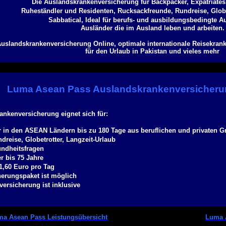
Die Auslandskrankenversicherung für Backpacker, Expatriates,
Ruheständler und Residenten, Rucksackfreunde, Rundreise, Glob
Sabbatical, Ideal für berufs- und ausbildungsbedingte Au
Ausländer die im Ausland leben und arbeiten.
Auslandskrankenversicherung Online, optimale internationale Reisekrank
für den Urlaub in Pakistan und vieles mehr
Luma Asean Pass Auslandskrankenversicherun
ankenversicherung eignet sich für:
 in den ASEAN Ländern bis zu 180 Tage aus beruflichen und privaten 
dreise, Globetrotter, Langzeit-Urlaub
ndheitsfragen
er bis 75 Jahre
 1,60 Euro pro Tag
herungspaket ist möglich
versicherung ist inklusive
a Asean Pass Leistungsübersicht
Luma 