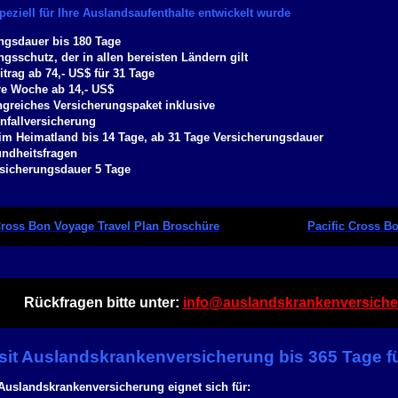
speziell für Ihre Auslandsaufenthalte entwickelt wurde
ngsdauer bis 180 Tage
gsschutz, der in allen bereisten Ländern gilt
trag ab 74,- US$ für 31 Tage
re Woche ab 14,- US$
greiches Versicherungspaket inklusive
Unfallversicherung
 im Heimatland bis 14 Tage, ab 31 Tage Versicherungsdauer
ndheitsfragen
sicherungsdauer 5 Tage
Cross Bon Voyage Travel Plan Broschüre
Pacific Cross B
Rückfragen bitte unter:
info@auslandskrankenversiche
sit Auslandskrankenversicherung bis 365 Tage f
Auslandskrankenversicherung eignet sich für: