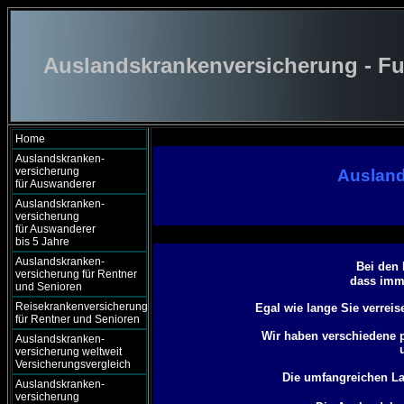
Auslandskrankenversicherung - Fu
Home
Auslandskranken-
versicherung
Ausland
für Auswanderer
Auslandskranken-
versicherung
für Auswanderer
bis 5 Jahre
Auslandskranken-
Bei den 
versicherung für Rentner
dass imme
und Senioren
Reisekrankenversicherung
Egal wie lange Sie verreis
für Rentner und Senioren
Wir haben verschiedene p
Auslandskranken-
versicherung weltweit
Versicherungsvergleich
Die umfangreichen La
Auslandskranken-
versicherung