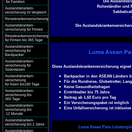
Die Auslandskra
für Familien
Ruheständler und R
Auslandskranken-
Sabbatical
versicherung im Vergleich
Reisekrankenversicherung
Auslandskranken-
Die Auslandskrankenversicheru
versicherung für Firmen
Reisekrankenversicherung
für Firmen bis 365 Tage
Auslandskranken-
versicherung für
Luma Asean Pas
Backpacker
Auslandskranken-
versicherung für
Diese Auslandskrankenversicherung eignet 
Südostasien
Auslandskranken-
Backpacker in den ASEAN Ländern bi
versicherung
Für die Rundreise, Globetrotter, Lang
für Asien bis180 Tage
Keine Gesundheitsfragen
Auslandskranken-
Eintrittsalter bis 75 Jahre
versicherung bis
Beitrag ab 1,60 Euro pro Tag
365 Tage
Ein Versicherungspaket ist möglich
Auslandskranken-
Eine Unfallversicherung ist inklusive
versicherung bis
12 Monate
Auslandskranken-
versicherung bis 2 Jahre
Luma Asean Pass Leistungsü
Auslandskranken-