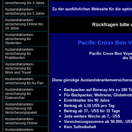
versicherung bis 3 Jahre
Zu der ausführlichen Webseite für die
optim
Auslandskranken-
versicherung bis 5 Jahre
Auslandskranken-
versicherung Online bis
Rückfragen bitte 
10 Jahre
Auslandskranken-
versicherung für
Pacific Cross Bon 
Studenten
Auslandskranken-
Pacific Cross Bon Voya
versicherung für
Praktikanten
die f
Auslandskranken-
versicherung für
Work and Travel
Auslandskranken-
Diese günstige Auslandskrankenversicherun
versicherung für Au-Pair
Auslandskranken-
Backpacker auf Boracay bis zu 180 T
versicherung für
Für Backpacker, Weltreise, Globetrot
Österreicher
Eintrittsalter bis 90 Jahre
Auslandskranken-
Beitrag ab 1,10 US$ pro Tag
versicherung mit
Beitrag ab 37,- US$ für 31 Tage
Versicherungspaket
Jede weitere Woche ab 7,- US$
Auslandskranken-
Versicherungssumme ab 50.000,- US$
versicherung Online
Kein Selbstbehalt
Auslandskranken-