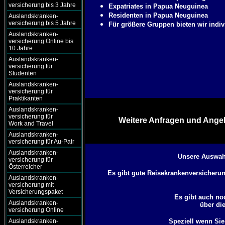
versicherung bis 3 Jahre
Expatriates in Papua Neuguinea
Residenten in Papua Neuguinea
Auslandskranken-
versicherung bis 5 Jahre
Für größere Gruppen bieten wir indiv
Auslandskranken-
versicherung Online bis
10 Jahre
Auslandskranken-
versicherung für
Studenten
Auslandskranken-
versicherung für
Praktikanten
Auslandskranken-
versicherung für
Weitere Anfragen und Angeb
Work and Travel
Auslandskranken-
versicherung für Au-Pair
Auslandskranken-
Unsere Auswahl
versicherung für
Österreicher
Es gibt gute Reisekrankenversicherung
Auslandskranken-
versicherung mit
Versicherungspaket
Es gibt auch no
Auslandskranken-
über di
versicherung Online
Auslandskranken-
Speziell wenn Si