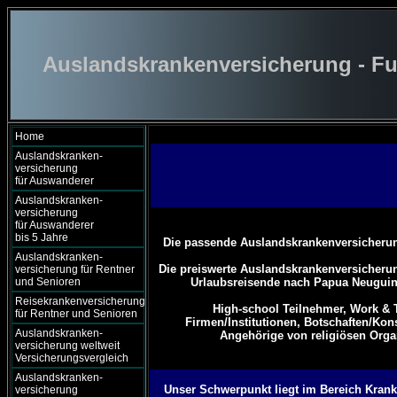
Auslandskrankenversicherung - Fu
Home
Auslandskranken-
versicherung
für Auswanderer
Auslandskranken-
versicherung
für Auswanderer
bis 5 Jahre
Die passende Auslandskrankenversicherun
Auslandskranken-
Die preiswerte Auslandskrankenversicheru
versicherung für Rentner
und Senioren
Urlaubsreisende nach Papua Neuguin
Reisekrankenversicherung
High-school Teilnehmer,
Work & T
für Rentner und Senioren
Firmen/Institutionen,
Botschaften/Kons
Auslandskranken-
Angehörige von religiösen Organ
versicherung weltweit
Versicherungsvergleich
Auslandskranken-
Unser Schwerpunkt liegt im Bereich Kranke
versicherung