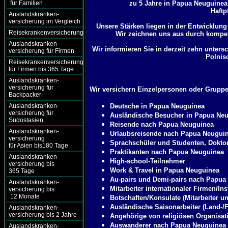
für Familien
zu 5 Jahre in Papua Neuguinea.
Haftp
Auslandskranken-
versicherung im Vergleich
Unsere Stärken liegen in der Entwicklung
Reisekrankenversicherung
Wir zeichnen uns aus durch kompet
Auslandskranken-
Wir informieren Sie in derzeit zehn unter
versicherung für Firmen
Polnis
Reisekrankenversicherung
für Firmen bis 365 Tage
Auslandskranken-
versicherung für
Wir versichern Einzelpersonen oder Gruppe
Backpacker
Auslandskranken-
Deutsche in Papua Neuguinea
versicherung für
Ausländische Besucher in Papua Ne
Südostasien
Reisende nach Papua Neuguinea
Auslandskranken-
Urlaubsreisende nach Papua Neugui
versicherung
Sprachschüler und Studenten, Dokto
für Asien bis180 Tage
Praktikanten nach Papua Neuguinea
Auslandskranken-
High-school-Teilnehmer
versicherung bis
Work & Travel in Papua Neuguinea
365 Tage
Au-pairs und Demi-pairs nach Papua
Auslandskranken-
Mitarbeiter internationaler Firmen/Ins
versicherung bis
12 Monate
Botschaften/Konsulate (Mitarbeiter u
Ausländische Saisonarbeiter (Land-/F
Auslandskranken-
versicherung bis 2 Jahre
Angehörige von religiösen Organisat
Auswanderer nach Papua Neuguinea
Auslandskranken-