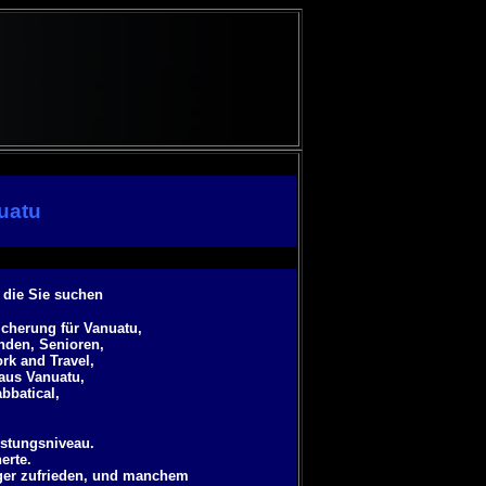
uatu
 die Sie suchen
cherung für Vanuatu,
anden, Senioren,
rk and Travel,
aus Vanuatu,
abbatical
,
istungsniveau.
erte.
ger zufrieden, und manchem