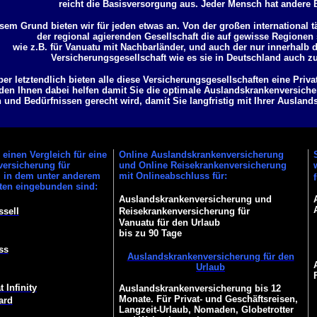
reicht die Basisversorgung aus. Jeder Mensch hat andere 
sem Grund bieten wir für jeden etwas an. Von der großen international t
der regional agierenden Gesellschaft die auf gewisse Regionen s
wie z.B. für Vanuatu mit Nachbarländer, und auch der nur innerhalb
Versicherungsgesellschaft wie es sie in Deutschland auch z
ber letztendlich bieten alle diese Versicherungsgesellschaften eine Priv
den Ihnen dabei helfen damit Sie die optimale Auslandskrankenversicher
und Bedürfnissen gerecht wird, damit Sie langfristig mit Ihrer Ausland
einen Vergleich für eine
Online Auslandskrankenversicherung
ersicherung für
und Online Reisekrankenversicherung
, in dem unter anderem
mit Onlineabschluss für:
ften eingebunden sind:
Auslandskrankenversicherung und
ssell
Reisekrankenversicherung für
Vanuatu für den Urlaub
bis zu 90 Tage
ss
Auslandskrankenversicherung für den
Urlaub
 Infinity
Auslandskrankenversicherung bis 12
Monate. Für Privat- und Geschäftsreisen,
ard
Langzeit-Urlaub, Nomaden, Globetrotter