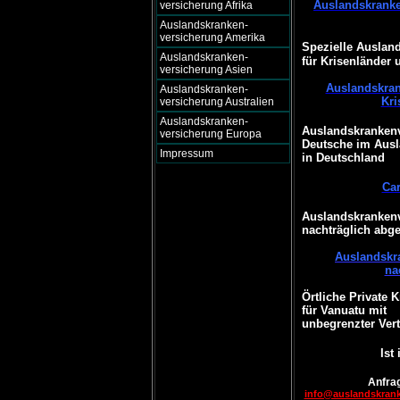
Auslandskranke
versicherung Afrika
Auslandskranken-
versicherung Amerika
Spezielle Auslan
Auslandskranken-
für Krisenländer 
versicherung Asien
Auslandskran
Auslandskranken-
Kri
versicherung Australien
Auslandskranken-
Auslandskrankenv
versicherung Europa
Deutsche im Ausl
Impressum
in Deutschland
Ca
Auslandskrankenv
nachträglich abg
Auslandskr
na
Örtliche Private 
für Vanuatu mit
unbegrenzter Vert
Ist
Anfrag
info@auslandskran