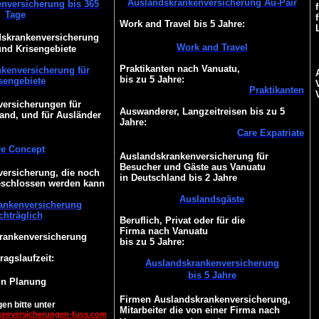
Auslandskrankenversicherung Au-Pair
nversicherung bis 365
Tage
Work and Travel bis 5 Jahre:
dskrankenversicherung
Work and Travel
und Krisengebiete
Praktikanten nach Vanuatu,
kenversicherung für
bis zu 5 Jahre:
sengebiete
Praktikanten
ersicherungen für
Auswanderer, Langzeitreisen bis zu 5
and, und für Ausländer
Jahre:
Care Expatriate
re Concept
Auslandskrankenversicherung für
Besucher und Gäste aus Vanuatu
ersicherung, die noch
in Deutschland bis 2 Jahre
eschlossen werden kann
Auslandsgäste
ankenversicherung
chträglich
Beruflich, Privat oder für die
Firma nach Vanuatu
Krankenversicherung
bis zu 5 Jahre:
ragslaufzeit:
Auslandskrankenversicherung
bis 5 Jahre
 in Planung
Firmen Auslandskrankenversicherung,
en bitte unter
Mitarbeiter die von einer Firma nach
kenversicherungen-fuss.com