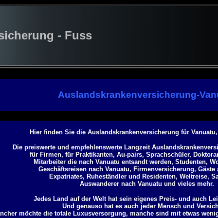
cherung - Fuss
Auslandskrankenversicherung-Van
Hier finden Sie die Auslandskrankenversicherung für Vanuatu,
Die preiswerte und empfehlenswerte Langzeit Auslandskrankenversi
für Firmen, für Praktikanten, Au-pairs, Sprachschüler, Doktor
Mitarbeiter die nach Vanuatu entsandt werden, Studenten, Wo
Geschäftsreisen nach Vanuatu, Firmenversicherung, Gäste 
Expatriates, Ruheständler und Residenten, Weltreise, S
Auswanderer nach Vanuatu und vieles mehr.
Jedes Land auf der Welt hat sein eigenes Preis- und auch Le
Und genauso hat es auch jeder Mensch und Versich
ncher möchte die totale Luxusversorgung, manche sind mit etwas weni