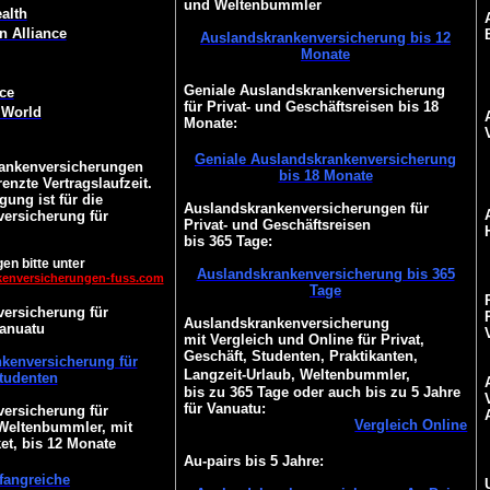
und Weltenbummler
alth
n Alliance
Auslandskrankenversicherung bis 12
Monate
Geniale Auslandskrankenversicherung
ce
für Privat- und Geschäftsreisen bis 18
 World
Monate
:
Geniale Auslandskrankenversicherung
ankenversicherungen
bis 18 Monate
enzte Vertragslaufzeit.
gung ist für die
Auslandskrankenversicherungen für
ersicherung für
Privat- und Geschäftsreisen
bis 365 Tage:
en bitte unter
Auslandskrankenversicherung bis 365
kenversicherungen-fuss.com
Tage
ersicherung für
Auslandskrankenversicherung
anuatu
mit Vergleich und Online für Privat,
Geschäft, Studenten, Praktikanten,
kenversicherung für
Langzeit-Urlaub, Weltenbummler,
tudenten
bis zu 365 Tage oder auch bis zu 5 Jahre
für Vanuatu:
ersicherung für
Vergleich Online
 Weltenbummler, mit
et, bis 12 Monate
Au-pairs bis 5 Jahre:
angreiche