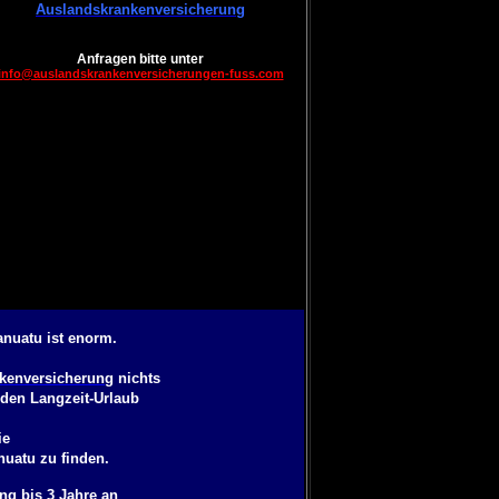
Auslandskrankenversicherung
Anfragen bitte unter
info@auslandskrankenversicherungen-fuss.com
nuatu ist enorm.
kenversicherung
nichts
 den Langzeit-Urlaub
ie
nuatu
zu finden.
ng bis 3 Jahre
an