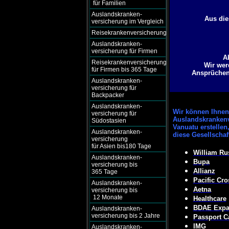
für Familien
Auslandskranken-
Aus die
versicherung im Vergleich
Reisekrankenversicherung
Auslandskranken-
versicherung für Firmen
A
Reisekrankenversicherung
Wir wer
für Firmen bis 365 Tage
Ansprüchen 
Auslandskranken-
versicherung für
Backpacker
Auslandskranken-
Wir können
Ihnen 
versicherung für
Auslandskrankenv
Südostasien
Vanuatu erstellen
Auslandskranken-
diese Gesellscha
versicherung
für Asien bis180 Tage
William Ru
Auslandskranken-
Bupa
versicherung bis
Allianz
365 Tage
Pacific Cro
Auslandskranken-
Aetna
versicherung bis
12 Monate
Healthcare
BDAE Expat
Auslandskranken-
versicherung bis 2 Jahre
Passport C
IMG
Auslandskranken-