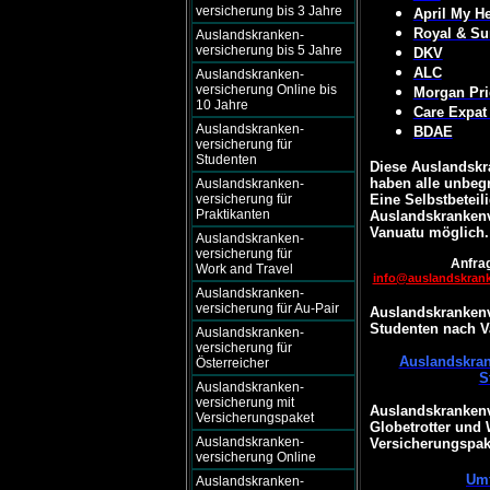
versicherung bis 3 Jahre
April My He
Royal & Su
Auslandskranken-
versicherung bis 5 Jahre
DKV
ALC
Auslandskranken-
versicherung Online bis
Morgan Pri
10 Jahre
Care Expat
Auslandskranken-
BDAE
versicherung für
Studenten
Diese Auslandskr
haben alle unbegr
Auslandskranken-
versicherung für
Eine Selbstbeteili
Praktikanten
Auslandskrankenv
Vanuatu möglich.
Auslandskranken-
versicherung für
Anfrag
Work and Travel
info@auslandskran
Auslandskranken-
versicherung für Au-Pair
Auslandskrankenv
Studenten nach V
Auslandskranken-
versicherung für
Auslandskran
Österreicher
S
Auslandskranken-
versicherung mit
Auslandskrankenv
Versicherungspaket
Globetrotter und
Auslandskranken-
Versicherungspak
versicherung Online
Umf
Auslandskranken-