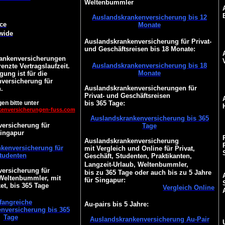
Weltenbummler
Auslandskrankenversicherung bis 12
ce
Monate
wide
Auslandskrankenversicherung für Privat-
und Geschäftsreisen bis 18 Monate:
ankenversicherungen
Auslandskrankenversicherung bis 18
enzte Vertragslaufzeit.
Monate
gung ist für die
versicherung für
Auslandskrankenversicherungen für
.
Privat- und Geschäftsreisen
en bitte unter
bis 365 Tage:
kenversicherungen-fuss.com
Auslandskrankenversicherung bis 365
ersicherung für
Tage
ingapur
Auslandskrankenversicherung
kenversicherung für
mit Vergleich und Online für Privat,
tudenten
Geschäft, Studenten, Praktikanten,
Langzeit-Urlaub, Weltenbummler,
ersicherung für
bis zu 365 Tage oder auch bis zu 5 Jahre
 Weltenbummler, mit
für Singapur:
t, bis 365 Tage
Vergleich Online
angreiche
Au-pairs bis 5 Jahre:
nversicherung bis 365
Tage
Auslandskrankenversicherung Au-Pair