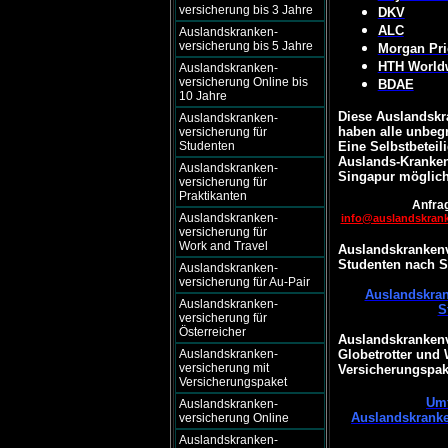
versicherung bis 3 Jahre
DKV
ALC
Auslandskranken-
versicherung bis 5 Jahre
Morgan Pri
HTH World
Auslandskranken-
versicherung Online bis
BDAE
10 Jahre
Diese Auslandskr
Auslandskranken-
haben alle unbegr
versicherung für
Studenten
Eine Selbstbeteili
Auslands-Kranken
Auslandskranken-
Singapur möglich
versicherung für
Praktikanten
Anfrag
Auslandskranken-
info@auslandskran
versicherung für
Work and Travel
Auslandskrankenv
Studenten nach S
Auslandskranken-
versicherung für Au-Pair
Auslandskran
Auslandskranken-
S
versicherung für
Österreicher
Auslandskrankenv
Auslandskranken-
Globetrotter und
versicherung mit
Versicherungspake
Versicherungspaket
Umf
Auslandskranken-
Auslandskranke
versicherung Online
Auslandskranken-