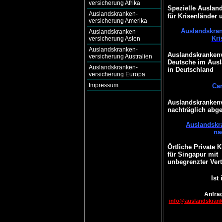
versicherung Afrika
Spezielle Auslan
Auslandskranken-
für Krisenländer 
versicherung Amerika
Auslandskran
Auslandskranken-
Kri
versicherung Asien
Auslandskranken-
Auslandskrankenv
versicherung Australien
Deutsche im Ausl
Auslandskranken-
in Deutschland
versicherung Europa
Impressum
Ca
Auslandskrankenv
nachträglich abg
Auslandskr
na
Örtliche Private 
für Singapur mit
unbegrenzter Vert
Ist
Anfrag
info@auslandskran