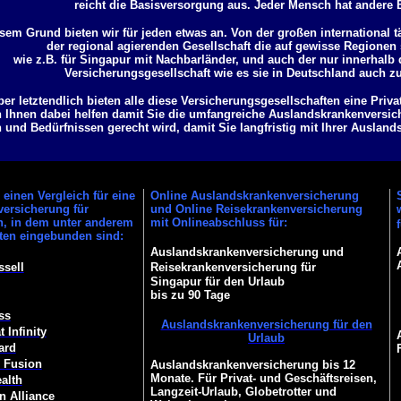
reicht die Basisversorgung aus. Jeder Mensch hat andere 
sem Grund bieten wir für jeden etwas an. Von der großen international t
der regional agierenden Gesellschaft die auf gewisse Regionen s
wie z.B. für Singapur mit Nachbarländer, und auch der nur innerhalb
Versicherungsgesellschaft wie es sie in Deutschland auch z
ber letztendlich bieten alle diese Versicherungsgesellschaften eine Priv
 Ihnen dabei helfen damit Sie die umfangreiche Auslandskrankenversich
und Bedürfnissen gerecht wird, damit Sie langfristig mit Ihrer Ausland
einen Vergleich für eine
Online Auslandskrankenversicherung
ersicherung für
und Online Reisekrankenversicherung
n, in dem unter anderem
mit Onlineabschluss für:
ften eingebunden sind:
Auslandskrankenversicherung und
ssell
Reisekrankenversicherung für
Singapur für den Urlaub
bis zu 90 Tage
ss
Auslandskrankenversicherung für den
 Infinity
Urlaub
ard
 Fusion
Auslandskrankenversicherung bis 12
Monate. Für Privat- und Geschäftsreisen,
alth
Langzeit-Urlaub, Globetrotter und
n Alliance