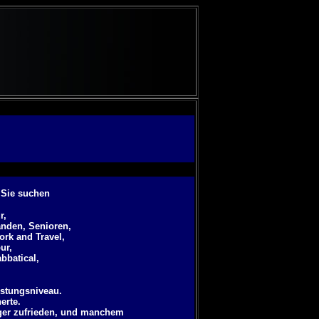
e Sie suchen
r,
randen, Senioren,
ork and Travel,
ur,
abbatical
,
istungsniveau.
erte.
ger zufrieden, und manchem