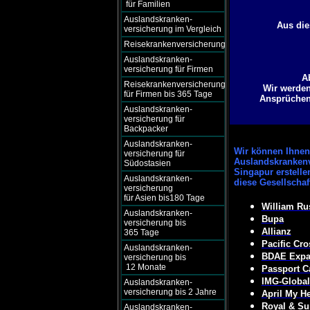
für Familien
Auslandskranken-
Aus die
versicherung im Vergleich
Reisekrankenversicherung
Auslandskranken-
versicherung für Firmen
A
Reisekrankenversicherung
Wir werden
für Firmen bis 365 Tage
Ansprüchen 
Auslandskranken-
versicherung für
Backpacker
Auslandskranken-
Wir können
Ihnen 
versicherung für
Auslandskrankenv
Südostasien
Singapur erstelle
Auslandskranken-
diese Gesellscha
versicherung
für Asien bis180 Tage
William Ru
Auslandskranken-
Bupa
versicherung bis
Allianz
365 Tage
Pacific Cro
Auslandskranken-
BDAE Expat
versicherung bis
12 Monate
Passport C
IMG-Global
Auslandskranken-
versicherung bis 2 Jahre
April My He
Royal & Su
Auslandskranken-