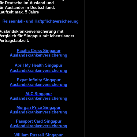
für Deutsche im Ausland und
für Ausländer in Deutschland.
Laufzeit max. 5 Jahre
Reiseunfall- und Haftpflichtversicherung
Auslandskrankenversicherung mit
Vergleich für Singapur mit lebenslanger
Vertragslaufzeit:
Pacific Cross Singapur
Auslandskrankenversicherung
April My Health Singapur
Auslandskrankenversicherung
Expat Infinity Singapur
Auslandskrankenversicherung
ALC Singapur
Auslandskrankenversicherung
Morgan Price Singapur
Auslandskrankenversicherung
Passport Card Singapur
Auslandskrankenversicherung
William Russell Singapur