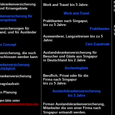
dskrankenversicherung
Work and Travel bis 5 Jahre:
und Krisengebiete
Work and Travel
kenversicherung für
sengebiete
Praktikanten nach Singapur,
bis zu 5 Jahre:
ersicherungen für
Praktikanten
and, und für Ausländer
Auswanderer, Langzeitreisen bis zu 5
Jahre:
Care Expatriate
re Concept
Auslandskrankenversicherung für
ersicherung, die noch
Besucher und Gäste aus Singapur
eschlossen werden kann
in Deutschland bis 2 Jahre
ankenversicherung
Auslandsgäste
chträglich
Beruflich, Privat oder für die
Krankenversicherung
Firma nach Singapur
bis zu 5 Jahre:
ragslaufzeit:
Auslandskrankenversicherung
 in Planung
bis 5 Jahre
en bitte unter
Firmen Auslandskrankenversicherung,
kenversicherungen-fuss.com
Mitarbeiter die von einer Firma nach
Singapur entsandt werden.