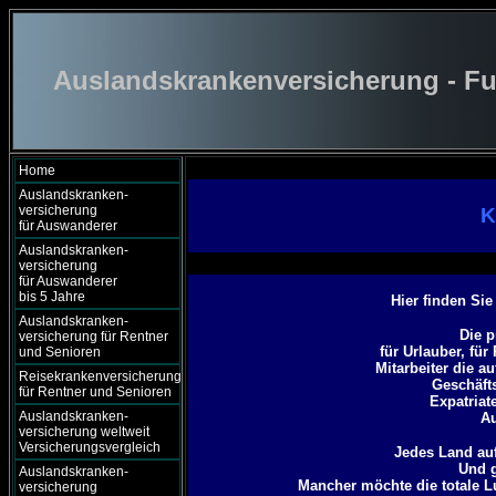
Auslandskrankenversicherung - Fu
Home
Auslandskranken-
versicherung
K
für Auswanderer
Auslandskranken-
versicherung
für Auswanderer
bis 5 Jahre
Hier finden Sie
Auslandskranken-
Die p
versicherung für Rentner
für Urlauber, fü
und Senioren
Mitarbeiter die a
Reisekrankenversicherung
Geschäfts
für Rentner und Senioren
Expatriat
Auslandskranken-
Au
versicherung weltweit
Versicherungsvergleich
Jedes Land auf
Und g
Auslandskranken-
Mancher möchte die totale 
versicherung