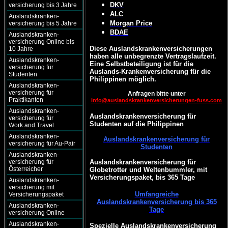
DKV
versicherung bis 3 Jahre
ALC
Auslandskranken-
Morgan Price
versicherung bis 5 Jahre
BDAE
Auslandskranken-
versicherung Online bis
Diese Auslandskrankenversicherungen
10 Jahre
haben alle unbegrenzte Vertragslaufzeit.
Auslandskranken-
Eine Selbstbeteiligung ist für die
versicherung für
Auslands-Krankenversicherung für die
Studenten
Philippinen möglich.
Auslandskranken-
versicherung für
Anfragen bitte unter
Praktikanten
info@auslandskrankenversicherungen-fuss.com
Auslandskranken-
Auslandskrankenversicherung für
versicherung für
Studenten auf die Philippinen
Work and Travel
Auslandskranken-
Auslandskrankenversicherung für
versicherung für Au-Pair
Studenten
Auslandskranken-
versicherung für
Auslandskrankenversicherung für
Österreicher
Globetrotter und Weltenbummler, mit
Versicherungspaket, bis 365 Tage
Auslandskranken-
versicherung mit
Umfangreiche
Versicherungspaket
Auslandskrankenversicherung bis 365
Auslandskranken-
Tage
versicherung Online
Auslandskranken-
Spezielle Auslandskrankenversicherung