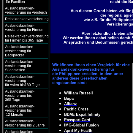
reicht die B
für Familien
Auslandskranken-
Aus diesem Grund bieten wir für j
versicherung im Vergleich
der regional agie
Reisekrankenversicherung
wie z.B. für die Philippi
Versicherungsg
Auslandskranken-
versicherung für Firmen
Aber letztendlich bieten al
Reisekrankenversicherung
Wir werden Ihnen dabei helfen damit 
für Firmen bis 365 Tage
Ansprüchen und Bedürfnissen gerecht 
Auslandskranken-
versicherung für
Backpacker
Auslandskranken-
Wir können
Ihnen einen Vergleich für eine
versicherung für
Auslandskrankenversicherung für
Südostasien
die Philippinen erstellen, in dem unter
Auslandskranken-
anderem diese Gesellschaften
versicherung
eingebunden sind:
für Asien bis180 Tage
Auslandskranken-
William Russell
versicherung bis
Bupa
365 Tage
Allianz
Auslandskranken-
Pacific Cross
versicherung bis
BDAE Expat Infinity
12 Monate
Passport Card
Auslandskranken-
IMG-Global Fusion
versicherung bis 2 Jahre
April My Health
Auslandskranken-