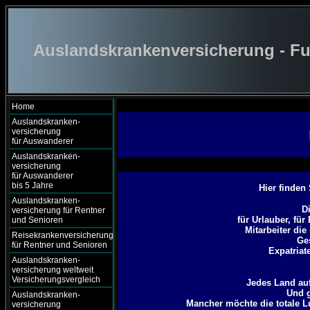
Auslandskrankenversicherung - Fu
Home
Auslandskranken-
versicherung
für Auswanderer
Auslandskranken-
versicherung
für Auswanderer
bis 5 Jahre
Hier finden
Auslandskranken-
D
versicherung für Rentner
für Urlauber, fü
und Senioren
Mitarbeiter di
Reisekrankenversicherung
Ges
für Rentner und Senioren
Expatriat
Auslandskranken-
versicherung weltweit
Versicherungsvergleich
Jedes Land auf
Und g
Auslandskranken-
Mancher möchte die totale 
versicherung