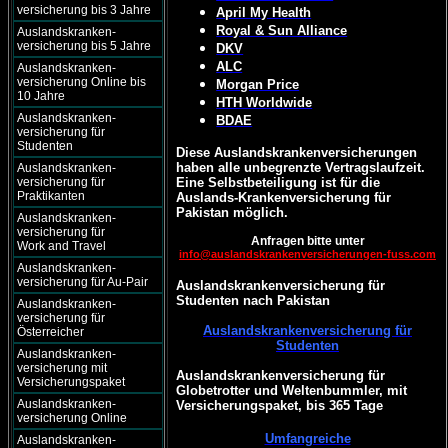
versicherung bis 3 Jahre
April My Health
Royal & Sun Alliance
Auslandskranken-
versicherung bis 5 Jahre
DKV
ALC
Auslandskranken-
versicherung Online bis
Morgan Price
10 Jahre
HTH Worldwide
Auslandskranken-
BDAE
versicherung für
Studenten
Diese Auslandskrankenversicherungen
haben alle unbegrenzte Vertragslaufzeit.
Auslandskranken-
versicherung für
Eine Selbstbeteiligung ist für die
Praktikanten
Auslands-Krankenversicherung für
Pakistan möglich.
Auslandskranken-
versicherung für
Anfragen bitte unter
Work and Travel
info@auslandskrankenversicherungen-fuss.com
Auslandskranken-
versicherung für Au-Pair
Auslandskrankenversicherung für
Studenten nach Pakistan
Auslandskranken-
versicherung für
Auslandskrankenversicherung für
Österreicher
Studenten
Auslandskranken-
versicherung mit
Auslandskrankenversicherung für
Versicherungspaket
Globetrotter und Weltenbummler, mit
Auslandskranken-
Versicherungspaket, bis 365 Tage
versicherung Online
Umfangreiche
Auslandskranken-