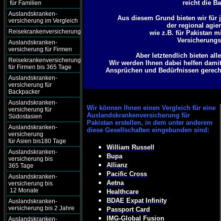
reicht die B
für Familien
Auslandskranken-
Aus diesem Grund bieten wir für j
versicherung im Vergleich
der regional agie
Reisekrankenversicherung
wie z.B. für Pakistan 
Versicherungsg
Auslandskranken-
versicherung für Firmen
Aber letztendlich bieten al
Reisekrankenversicherung
Wir werden Ihnen dabei helfen damit
für Firmen bis 365 Tage
Ansprüchen und Bedürfnissen gerecht 
Auslandskranken-
versicherung für
Backpacker
Auslandskranken-
Wir können
Ihnen einen Vergleich für eine
versicherung für
Auslandskrankenversicherung für
Südostasien
Pakistan erstellen, in dem unter anderem
Auslandskranken-
diese Gesellschaften eingebunden sind:
versicherung
für Asien bis180 Tage
William Russell
Auslandskranken-
Bupa
versicherung bis
Allianz
365 Tage
Pacific Cross
Auslandskranken-
Aetna
versicherung bis
12 Monate
Healthcare
BDAE Expat Infinity
Auslandskranken-
versicherung bis 2 Jahre
Passport Card
IMG-Global Fusion
Auslandskranken-