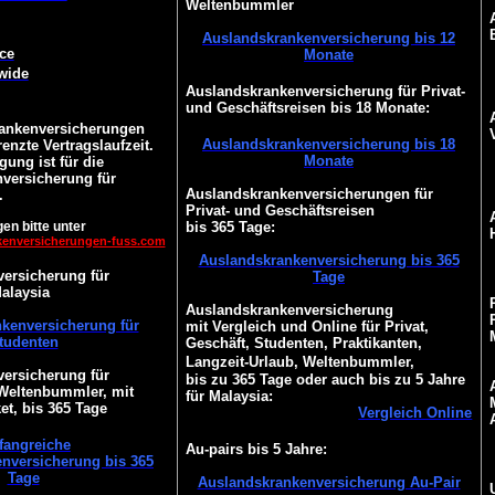
Weltenbummler
Auslandskrankenversicherung bis 12
ce
Monate
wide
Auslandskrankenversicherung für Privat-
und Geschäftsreisen bis 18 Monate:
ankenversicherungen
Auslandskrankenversicherung bis 18
enzte Vertragslaufzeit.
Monate
gung ist für die
versicherung für
Auslandskrankenversicherungen für
.
Privat- und Geschäftsreisen
en bitte unter
bis 365 Tage:
kenversicherungen-fuss.com
Auslandskrankenversicherung bis 365
ersicherung für
Tage
alaysia
Auslandskrankenversicherung
kenversicherung für
mit Vergleich und Online für Privat,
tudenten
Geschäft, Studenten, Praktikanten,
Langzeit-Urlaub, Weltenbummler,
ersicherung für
bis zu 365 Tage oder auch bis zu 5 Jahre
 Weltenbummler, mit
für Malaysia:
t, bis 365 Tage
Vergleich Online
angreiche
Au-pairs bis 5 Jahre:
nversicherung bis 365
Tage
Auslandskrankenversicherung Au-Pair