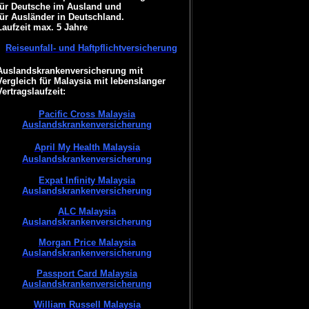
für Deutsche im Ausland und
für Ausländer in Deutschland.
Laufzeit max. 5 Jahre
Reiseunfall- und Haftpflichtversicherung
Auslandskrankenversicherung mit
Vergleich für Malaysia mit lebenslanger
Vertragslaufzeit:
Pacific Cross Malaysia
Auslandskrankenversicherung
April My Health Malaysia
Auslandskrankenversicherung
Expat Infinity Malaysia
Auslandskrankenversicherung
ALC Malaysia
Auslandskrankenversicherung
Morgan Price Malaysia
Auslandskrankenversicherung
Passport Card Malaysia
Auslandskrankenversicherung
William Russell Malaysia