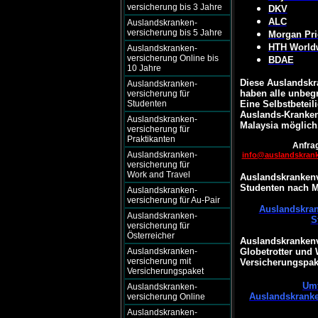
versicherung bis 3 Jahre
DKV
ALC
Auslandskranken-
versicherung bis 5 Jahre
Morgan Pri
HTH World
Auslandskranken-
versicherung Online bis
BDAE
10 Jahre
Diese Auslandskr
Auslandskranken-
haben alle unbegr
versicherung für
Studenten
Eine Selbstbeteili
Auslands-Kranken
Auslandskranken-
Malaysia möglich
versicherung für
Praktikanten
Anfrag
Auslandskranken-
info@auslandskran
versicherung für
Work and Travel
Auslandskrankenv
Studenten nach M
Auslandskranken-
versicherung für Au-Pair
Auslandskran
Auslandskranken-
S
versicherung für
Österreicher
Auslandskrankenv
Auslandskranken-
Globetrotter und
versicherung mit
Versicherungspake
Versicherungspaket
Umf
Auslandskranken-
Auslandskranke
versicherung Online
Auslandskranken-