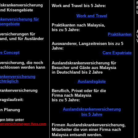
dskrankenversicherung
Work and Travel bis 5 Jahre:
und Krisengebiete
Work and Travel
kenversicherung für
sengebiete
Praktikanten nach Malaysia,
bis zu 5 Jahre:
ersicherungen für
Praktikanten
and, und für Ausländer
Auswanderer, Langzeitreisen bis zu 5
Jahre:
re Concept
Care Expatriate
ersicherung, die noch
Auslandskrankenversicherung für
eschlossen werden kann
Besucher und Gäste aus Malaysia
in Deutschland bis 2 Jahre
ankenversicherung
chträglich
Auslandsgäste
Krankenversicherung
Beruflich, Privat oder für die
Firma nach Malaysia
ragslaufzeit:
bis zu 5 Jahre:
Auslandskrankenversicherung
 in Planung
bis 5 Jahre
en bitte unter
kenversicherungen-fuss.com
Firmen Auslandskrankenversicherung,
Mitarbeiter die von einer Firma nach
Malaysia entsandt werden.