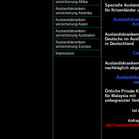
versicherung Afrika
Spezielle Auslan
Auslandskranken-
für Krisenländer 
versicherung Amerika
Auslandskran
Auslandskranken-
Kri
versicherung Asien
Auslandskranken-
Auslandskrankenv
versicherung Australien
Deutsche im Ausl
Auslandskranken-
in Deutschland
versicherung Europa
Ca
Impressum
Auslandskrankenv
nachträglich abg
Auslandskr
na
Örtliche Private 
für Malaysia mit
unbegrenzter Vert
Ist
Anfrag
info@auslandskran