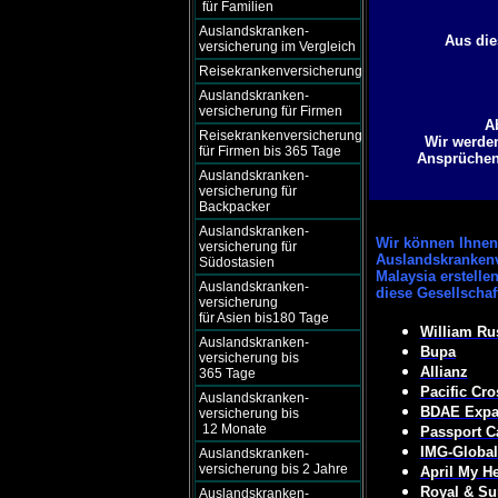
für Familien
Auslandskranken-
Aus die
versicherung im Vergleich
Reisekrankenversicherung
Auslandskranken-
versicherung für Firmen
A
Reisekrankenversicherung
Wir werden
für Firmen bis 365 Tage
Ansprüchen 
Auslandskranken-
versicherung für
Backpacker
Auslandskranken-
Wir können
Ihnen 
versicherung für
Auslandskrankenv
Südostasien
Malaysia erstelle
Auslandskranken-
diese Gesellscha
versicherung
für Asien bis180 Tage
William Ru
Auslandskranken-
Bupa
versicherung bis
Allianz
365 Tage
Pacific Cro
Auslandskranken-
BDAE Expat
versicherung bis
12 Monate
Passport C
IMG-Global
Auslandskranken-
versicherung bis 2 Jahre
April My He
Royal & Su
Auslandskranken-