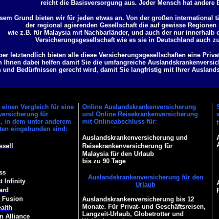
reicht die Basisversorgung aus. Jeder Mensch hat andere 
sem Grund bieten wir für jeden etwas an. Von der großen international t
der regional agierenden Gesellschaft die auf gewisse Regionen s
wie z.B. für Malaysia mit Nachbarländer, und auch der nur innerhalb
Versicherungsgesellschaft wie es sie in Deutschland auch z
ber letztendlich bieten alle diese Versicherungsgesellschaften eine Priv
 Ihnen dabei helfen damit Sie die umfangreiche Auslandskrankenversich
und Bedürfnissen gerecht wird, damit Sie langfristig mit Ihrer Ausland
einen Vergleich für eine
Online Auslandskrankenversicherung
ersicherung für
und Online Reisekrankenversicherung
n, in dem unter anderem
mit Onlineabschluss für:
ften eingebunden sind:
Auslandskrankenversicherung und
ssell
Reisekrankenversicherung für
Malaysia für den Urlaub
bis zu 90 Tage
ss
Auslandskrankenversicherung für den
 Infinity
Urlaub
ard
 Fusion
Auslandskrankenversicherung bis 12
Monate. Für Privat- und Geschäftsreisen,
alth
Langzeit-Urlaub, Globetrotter und
n Alliance