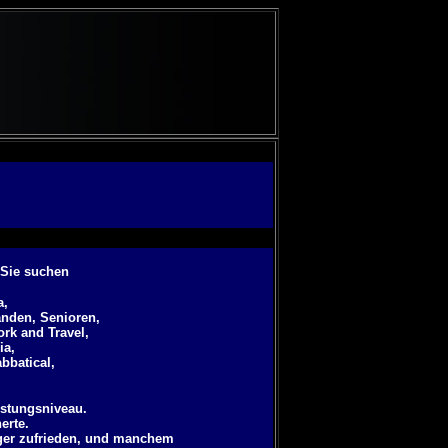
 Sie suchen
a,
randen, Senioren,
ork and Travel,
ia,
abbatical
,
istungsniveau.
erte.
ger zufrieden, und manchem