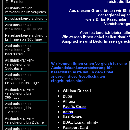
reicht die B
für Familien
Auslandskranken-
Aus diesem Grund bieten wir für j
versicherung im Vergleich
der regional agie
Reisekrankenversicherung
wie z.B. für Kasachstan
Versicherungsg
Auslandskranken-
versicherung für Firmen
Aber letztendlich bieten al
Reisekrankenversicherung
Wir werden Ihnen dabei helfen damit 
für Firmen bis 365 Tage
Ansprüchen und Bedürfnissen gerecht 
Auslandskranken-
versicherung für
Backpacker
Auslandskranken-
Wir können
Ihnen einen Vergleich für eine
versicherung für
Auslandskrankenversicherung für
Südostasien
Kasachstan erstellen, in dem unter
Auslandskranken-
anderem diese Gesellschaften
versicherung
eingebunden sind:
für Asien bis180 Tage
Auslandskranken-
William Russell
versicherung bis
Bupa
365 Tage
Allianz
Auslandskranken-
Pacific Cross
versicherung bis
Aetna
12 Monate
Healthcare
Auslandskranken-
BDAE Expat Infinity
versicherung bis 2 Jahre
Passport Card
Auslandskranken-