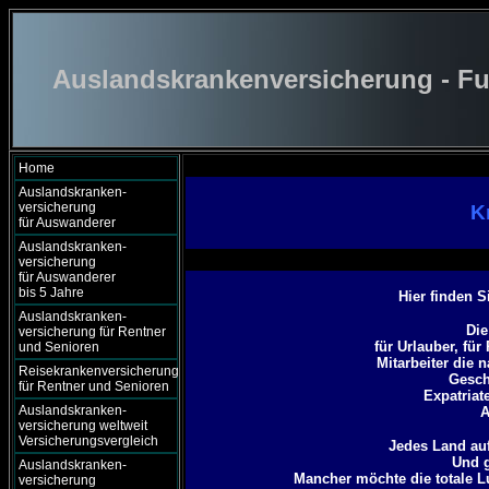
Auslandskrankenversicherung - Fu
Home
Auslandskranken-
versicherung
K
für Auswanderer
Auslandskranken-
versicherung
für Auswanderer
bis 5 Jahre
Hier finden 
Auslandskranken-
Die
versicherung für Rentner
für Urlauber, fü
und Senioren
Mitarbeiter die 
Reisekrankenversicherung
Gesch
für Rentner und Senioren
Expatriat
Auslandskranken-
A
versicherung weltweit
Versicherungsvergleich
Jedes Land auf
Und g
Auslandskranken-
Mancher möchte die totale 
versicherung