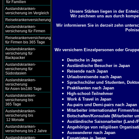
für Familien
Auslandskranken-
Unsere Stärken liegen in der Entwic
versicherung im Vergleich
Wir zeichnen uns aus durch kompet
Reisekrankenversicherung
Wir informieren Sie in derzeit zehn unter
Auslandskranken-
Polnis
versicherung für Firmen
Reisekrankenversicherung
für Firmen bis 365 Tage
Auslandskranken-
Wir versichern Einzelpersonen oder Gruppe
versicherung für
Backpacker
Deutsche in Japan
Auslandskranken-
Ausländische Besucher in Japan
versicherung für
Reisende nach Japan
Südostasien
Urlaubsreisende nach Japan
Auslandskranken-
Sprachschüler und Studenten, Dokto
versicherung
Praktikanten nach Japan
für Asien bis180 Tage
High-school-Teilnehmer
Auslandskranken-
Work & Travel in Japan
versicherung bis
365 Tage
Au-pairs und Demi-pairs nach Japan
Mitarbeiter internationaler Firmen/Ins
Auslandskranken-
versicherung bis
Botschaften/Konsulate (Mitarbeiter u
12 Monate
Ausländische Saisonarbeiter (Land-/F
Auslandskranken-
Angehörige von religiösen Organisat
versicherung bis 2 Jahre
Auswanderer nach Japan
Auslandskranken-
Expatriates in Japan