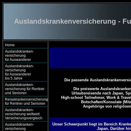
Auslandskrankenversicherung - Fu
Home
Auslandskranken-
versicherung
für Auswanderer
Auslandskranken-
versicherung
für Auswanderer
bis 5 Jahre
Die passende Auslandskrankenversic
Auslandskranken-
Die preiswerte Auslandskranken
versicherung für Rentner
und Senioren
Urlaubsreisende nach Japan,
Spr
High-school Teilnehmer,
Work & Travel 
Reisekrankenversicherung
Botschaften/Konsulate (Mit
für Rentner und Senioren
Angehörige von religiösen
Auslandskranken-
versicherung weltweit
Versicherungsvergleich
Unser Schwerpunkt liegt im Bereich Krankenv
Auslandskranken-
Japan. Darüber hin
versicherung