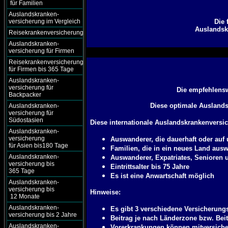
für Familien
Auslandskranken-
versicherung im Vergleich
Die 
Auslandsk
Reisekrankenversicherung
Auslandskranken-
versicherung für Firmen
Reisekrankenversicherung
für Firmen bis 365 Tage
Auslandskranken-
versicherung für
Die empfehlensw
Backpacker
Diese optimale Auslandsk
Auslandskranken-
versicherung für
Südostasien
Diese internationale Auslandskrankenversic
Auslandskranken-
versicherung
Auswanderer, die dauerhaft oder auf
für Asien bis180 Tage
Familien, die in ein neues Land au
Auslandskranken-
Auswanderer, Expatriates, Senioren 
versicherung bis
Eintrittsalter bis 75 Jahre
365 Tage
Es ist eine Anwartschaft möglich
Auslandskranken-
versicherung bis
Hinweise:
12 Monate
Auslandskranken-
Es gibt 3 verschiedene Versicherungs
versicherung bis 2 Jahre
Beitrag je nach Länderzone bzw. Bei
Auslandskranken-
Vorerkrankungen können mitversiche