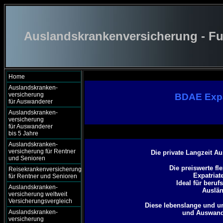
Auslandskrankenversicherung - Fu
Home
Auslandskranken-
versicherung
BDAE Expa
für Auswanderer
Auslandskranken-
versicherung
für Auswanderer
bis 5 Jahre
Auslandskranken-
versicherung für Rentner
Die private Langzeit A
und Senioren
Die preiswerte f
Reisekrankenversicherung
Expatriat
für Rentner und Senioren
Ideal für beru
Auslandskranken-
Auslän
versicherung weltweit
Versicherungsvergleich
Diese lebenslange und um
Auslandskranken-
und Auswand
versicherung