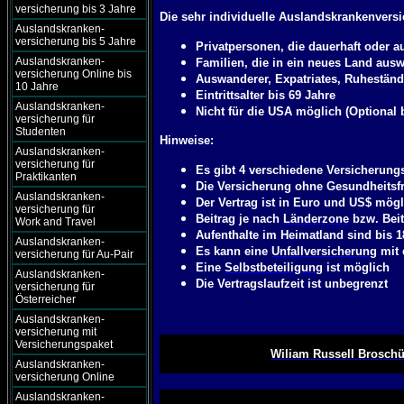
versicherung bis 3 Jahre
Die sehr individuelle Auslandskrankenversi
Auslandskranken-
versicherung bis 5 Jahre
Privatpersonen, die dauerhaft oder 
Auslandskranken-
Familien, die in ein neues Land ausw
versicherung Online bis
Auswanderer, Expatriates, Ruheständ
10 Jahre
Eintrittsalter bis 69 Jahre
Auslandskranken-
Nicht für die USA möglich (Optional 
versicherung für
Studenten
Hinweise:
Auslandskranken-
versicherung für
Es gibt 4 verschiedene Versicherungs
Praktikanten
Die Versicherung ohne Gesundheitsfra
Auslandskranken-
Der Vertrag ist in Euro und US$ mögl
versicherung für
Beitrag je nach
Länderzone
bzw. Bei
Work and Travel
Aufenthalte im Heimatland sind bis 1
Auslandskranken-
Es kann eine
Unfallversicherung
mit 
versicherung für Au-Pair
Eine
Selbstbeteiligung
ist möglich
Auslandskranken-
Die Vertragslaufzeit ist unbegrenzt
versicherung für
Österreicher
Auslandskranken-
versicherung mit
Versicherungspaket
Wiliam Russell Broschü
Auslandskranken-
versicherung Online
Auslandskranken-