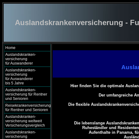
Auslandskrankenversicherung - Fu
Home
Auslandskranken-
versicherung
für Auswanderer
Ausla
Auslandskranken-
versicherung
für Auswanderer
bis 5 Jahre
Hier finden Sie die optimale Ausla
Auslandskranken-
versicherung für Rentner
Der umfangreiche An
und Senioren
Die flexible Auslandskrankenversich
Reisekrankenversicherung
für Rentner und Senioren
Auslandskranken-
versicherung weltweit
Die lebenslange Auslandskranken
Versicherungsvergleich
Ruheständler und Residenten,
Auslandskranken-
Aufenthalte in Panama, für
versicherung
Ausländ