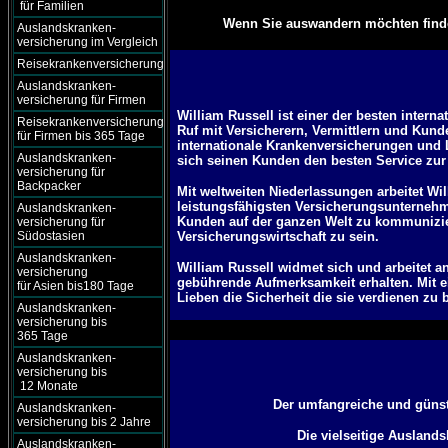
für Familien
Wenn Sie auswandern möchten finden
Auslandskranken-
versicherung im Vergleich
Reisekrankenversicherung
Auslandskranken-
versicherung für Firmen
William Russell ist einer der besten intern
Reisekrankenversicherung
Ruf mit Versicherern, Vermittlern und Kun
für Firmen bis 365 Tage
internationale Krankenversicherungen und 
Auslandskranken-
sich seinen Kunden den besten Service zur 
versicherung für
Backpacker
Mit weltweiten Niederlassungen arbeitet Wi
leistungsfähigsten Versicherungsunternehm
Auslandskranken-
Kunden auf der ganzen Welt zu kommunizier
versicherung für
Südostasien
Versicherungswirtschaft zu sein.
Auslandskranken-
William Russell widmet sich und arbeitet a
versicherung
gebührende Aufmerksamkeit erhalten. Mit e
für Asien bis180 Tage
Lieben die Sicherheit die sie verdienen zu b
Auslandskranken-
versicherung bis
365 Tage
Auslandskranken-
versicherung bis
12 Monate
Der umfangreiche und günst
Auslandskranken-
versicherung bis 2 Jahre
Die vielseitige Auslands
Auslandskranken-