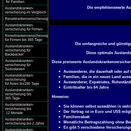
für Familien
Die empfehlenswerte Aus
Auslandskranken-
versicherung im Vergleich
Reisekrankenversicherung
Auslandskranken-
versicherung für Firmen
Reisekrankenversicherung
für Firmen bis 365 Tage
Die umfangreiche und günstig
Auslandskranken-
versicherung für
Diese optimale Auslandsk
Backpacker
Auslandskranken-
Diese preiswerte Auslandskrankenversicheru
versicherung für
Südostasien
Auswanderer, die dauerhaft oder auf
Auslandskranken-
Familien, die in ein neues Land aus
versicherung
Auswanderer, Expatriates, Ruheständ
für Asien bis180 Tage
Eintrittsalter bis 64 Jahre
Auslandskranken-
versicherung bis
Hinweise:
365 Tage
Auslandskranken-
Sie können selbst auswählen in welc
versicherung bis
Der Vertrag ist in Euro und US$ mögl
12 Monate
Familienrabatt
Auslandskranken-
Monatliche Beitragszahlung ohne Be
versicherung bis 2 Jahre
Es gibt 5 verschiedene Versicherungs
Auslandskranken-