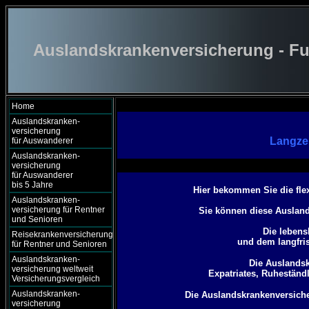
Auslandskrankenversicherung - Fu
Home
Auslandskranken-
versicherung
Langze
für Auswanderer
Auslandskranken-
versicherung
für Auswanderer
bis 5 Jahre
Hier bekommen Sie die fle
Auslandskranken-
versicherung für Rentner
Sie können diese Auslan
und Senioren
Die lebens
Reisekrankenversicherung
und dem langfri
für Rentner und Senioren
Auslandskranken-
Die Auslandsk
versicherung weltweit
Expatriates, Ruheständ
Versicherungsvergleich
Auslandskranken-
Die Auslandskrankenversicher
versicherung