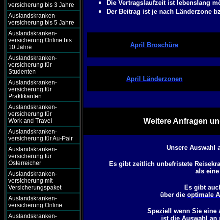
Die Vertragslaufzeit ist lebenslang m
versicherung bis 3 Jahre
Der Beitrag ist je nach Länderzone b
Auslandskranken-
versicherung bis 5 Jahre
Auslandskranken-
versicherung Online bis
April Broschüre
10 Jahre
Auslandskranken-
versicherung für
Studenten
April Länderzonen
Auslandskranken-
versicherung für
Praktikanten
Auslandskranken-
versicherung für
Weitere Anfragen un
Work and Travel
Auslandskranken-
versicherung für Au-Pair
Unsere Auswahl a
Auslandskranken-
versicherung für
Österreicher
Es gibt zeitlich unbefristete Reisek
als ein
Auslandskranken-
versicherung mit
Es gibt auc
Versicherungspaket
über die
optimale A
Auslandskranken-
versicherung Online
Speziell wenn Sie eine
Auslandskranken-
ist die Auswahl an