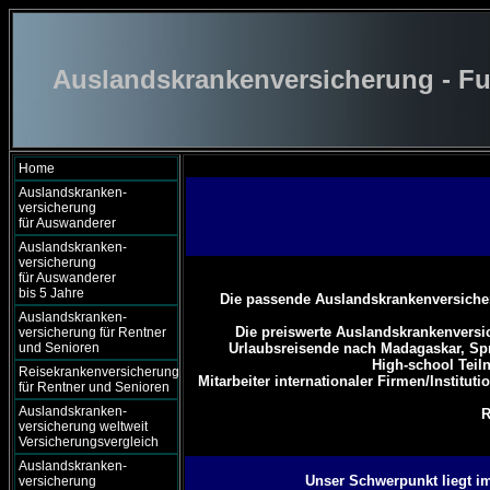
Auslandskrankenversicherung - Fu
Home
Auslandskranken-
versicherung
für Auswanderer
Auslandskranken-
versicherung
für Auswanderer
bis 5 Jahre
Die passende Auslandskrankenversicher
Auslandskranken-
Die preiswerte Auslandskrankenversi
versicherung für Rentner
und Senioren
Urlaubsreisende nach Madagaskar,
Sp
High-school Teil
Reisekrankenversicherung
Mitarbeiter internationaler Firmen/Institut
für Rentner und Senioren
Auslandskranken-
R
versicherung weltweit
Versicherungsvergleich
Auslandskranken-
Unser Schwerpunkt liegt im
versicherung