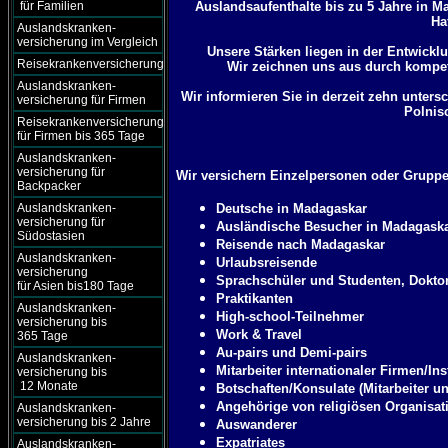
für Familien
Auslandsaufenthalte bis zu 5 Jahre in M
Ha
Auslandskranken-
versicherung im Vergleich
Unsere Stärken liegen in der Entwickl
Reisekrankenversicherung
Wir zeichnen uns aus durch kompet
Auslandskranken-
Wir informieren Sie in derzeit zehn unter
versicherung für Firmen
Polnis
Reisekrankenversicherung
für Firmen bis 365 Tage
Auslandskranken-
versicherung für
Wir versichern Einzelpersonen oder Gruppe
Backpacker
Auslandskranken-
Deutsche in Madagaskar
versicherung für
Ausländische Besucher in Madagask
Südostasien
Reisende nach Madagaskar
Auslandskranken-
Urlaubsreisende
versicherung
Sprachschüler und Studenten, Dokto
für Asien bis180 Tage
Praktikanten
Auslandskranken-
High-school-Teilnehmer
versicherung bis
Work & Travel
365 Tage
Au-pairs und Demi-pairs
Auslandskranken-
Mitarbeiter internationaler Firmen/Ins
versicherung bis
12 Monate
Botschaften/Konsulate (Mitarbeiter u
Angehörige von religiösen Organisat
Auslandskranken-
versicherung bis 2 Jahre
Auswanderer
Expatriates
Auslandskranken-