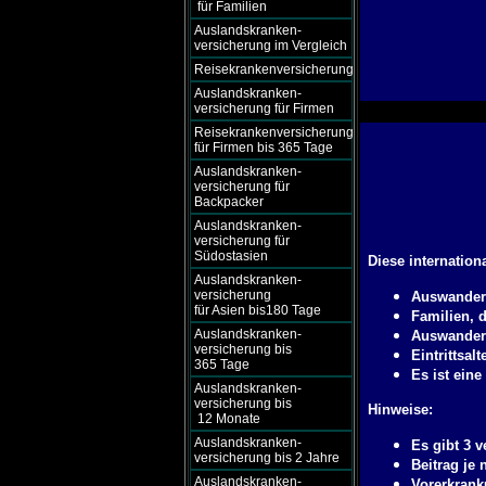
für Familien
Auslandskranken-
versicherung im Vergleich
Reisekrankenversicherung
Auslandskranken-
versicherung für Firmen
Reisekrankenversicherung
für Firmen bis 365 Tage
Auslandskranken-
versicherung für
Backpacker
Auslandskranken-
versicherung für
Südostasien
Diese internation
Auslandskranken-
versicherung
Auswandere
für Asien bis180 Tage
Familien, 
Auslandskranken-
Auswandere
versicherung bis
Eintrittsalt
365 Tage
Es ist ein
Auslandskranken-
versicherung bis
Hinweise:
12 Monate
Auslandskranken-
Es gibt 3 
versicherung bis 2 Jahre
Beitrag je
Auslandskranken-
Vorerkrank