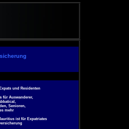
rsicherung
 Expats und Residenten
us für Auswanderer,
bbatical,
den, Senioren,
les mehr
ritius ist für Expatriates
versicherung