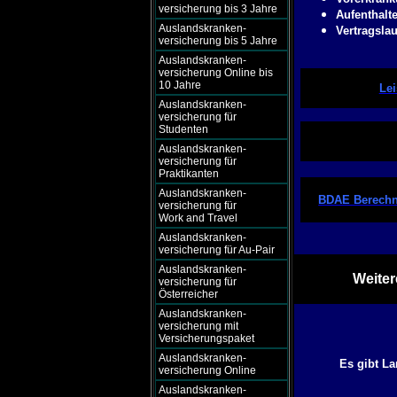
versicherung bis 3 Jahre
Aufenthalt
Auslandskranken-
Vertragslau
versicherung bis 5 Jahre
Auslandskranken-
versicherung Online bis
10 Jahre
Lei
Auslandskranken-
versicherung für
Studenten
Auslandskranken-
versicherung für
Praktikanten
Auslandskranken-
BDAE Berechn
versicherung für
Work and Travel
Auslandskranken-
versicherung für Au-Pair
Auslandskranken-
Weiter
versicherung für
Österreicher
Auslandskranken-
versicherung mit
Versicherungspaket
Auslandskranken-
Es gibt La
versicherung Online
Auslandskranken-