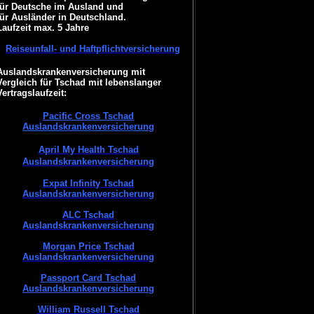
für Deutsche im Ausland und
für Ausländer in Deutschland.
Laufzeit max. 5 Jahre
Reiseunfall- und Haftpflichtversicherung
Auslandskrankenversicherung mit
Vergleich für Tschad mit lebenslanger
Vertragslaufzeit:
Pacific Cross Tschad
Auslandskrankenversicherung
April My Health Tschad
Auslandskrankenversicherung
Expat Infinity Tschad
Auslandskrankenversicherung
ALC Tschad
Auslandskrankenversicherung
Morgan Price Tschad
Auslandskrankenversicherung
Passport Card Tschad
Auslandskrankenversicherung
William Russell Tschad