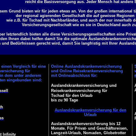
reicht die Basisversorgung aus. Jeder Mensch hat andere 
sem Grund bieten wir für jeden etwas an. Von der großen international t
der regional agierenden Gesellschaft die auf gewisse Regionen s
wie z.B. für Tschad mit Nachbarländer, und auch der nur innerhalb 
Versicherungsgesellschaft wie es sie in Deutschland auch z
ber letztendlich bieten alle diese Versicherungsgesellschaften eine Priv
den Ihnen dabei helfen damit Sie die optimale Auslandskrankenversiche
und Bedürfnissen gerecht wird, damit Sie langfristig mit Ihrer Ausland
einen Vergleich für eine
Online Auslandskrankenversicherung
ersicherung für
und Online Reisekrankenversicherung
 in dem unter anderem
mit Onlineabschluss für:
ften eingebunden sind:
Auslandskrankenversicherung und
ssell
Reisekrankenversicherung für
Tschad für den Urlaub
bis zu 90 Tage
th
Auslandskrankenversicherung für den
Urlaub
ss
Auslandskrankenversicherung bis 12
Monate. Für Privat- und Geschäftsreisen,
Langzeit-Urlaub, Nomaden, Globetrotter
 Infinity