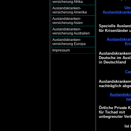
versicherung Afrika
Umf
Auslandskranken-
Auslandskranke
versicherung Amerika
Auslandskranken-
versicherung Asien
Spezielle Auslan
Auslandskranken-
für Krisenländer 
versicherung Australien
Auslandskran
Auslandskranken-
Kri
versicherung Europa
Impressum
Auslandskrankenv
Deutsche im Ausl
in Deutschland
Ca
Auslandskrankenv
nachträglich abg
Auslandskr
na
Örtliche Private 
für Tschad mit
unbegrenzter Vert
Ist