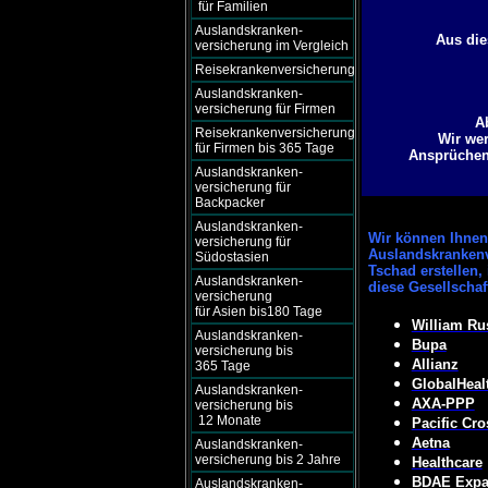
für Familien
Auslandskranken-
Aus die
versicherung im Vergleich
Reisekrankenversicherung
Auslandskranken-
versicherung für Firmen
A
Reisekrankenversicherung
Wir wer
für Firmen bis 365 Tage
Ansprüchen 
Auslandskranken-
versicherung für
Backpacker
Auslandskranken-
Wir können
Ihnen 
versicherung für
Auslandskrankenv
Südostasien
Tschad erstellen,
Auslandskranken-
diese Gesellscha
versicherung
für Asien bis180 Tage
William Ru
Auslandskranken-
Bupa
versicherung bis
Allianz
365 Tage
GlobalHeal
Auslandskranken-
AXA-PPP
versicherung bis
12 Monate
Pacific Cro
Aetna
Auslandskranken-
versicherung bis 2 Jahre
Healthcare
BDAE Expat
Auslandskranken-