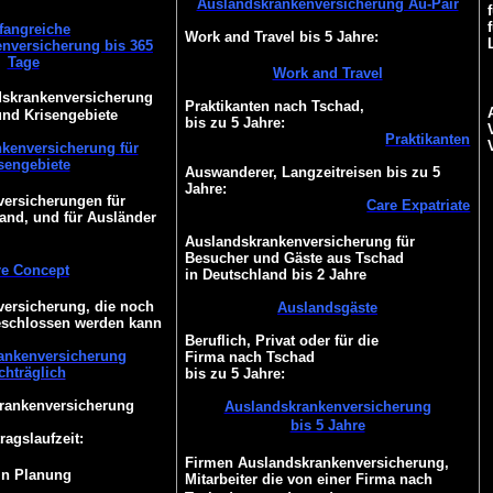
Auslandskrankenversicherung Au-Pair
angreiche
Work and Travel bis 5 Jahre:
nversicherung bis 365
Tage
Work and Travel
dskrankenversicherung
Praktikanten nach Tschad,
und Krisengebiete
bis zu 5 Jahre:
Praktikanten
kenversicherung für
sengebiete
Auswanderer, Langzeitreisen bis zu 5
Jahre:
ersicherungen für
Care Expatriate
and, und für Ausländer
Auslandskrankenversicherung für
Besucher und Gäste aus Tschad
re Concept
in Deutschland bis 2 Jahre
ersicherung, die noch
Auslandsgäste
eschlossen werden kann
Beruflich, Privat oder für die
ankenversicherung
Firma nach Tschad
chträglich
bis zu 5 Jahre:
Krankenversicherung
Auslandskrankenversicherung
bis 5 Jahre
ragslaufzeit:
Firmen Auslandskrankenversicherung,
 in Planung
Mitarbeiter die von einer Firma nach