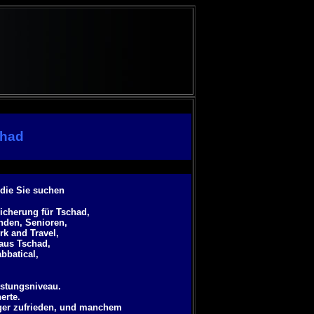
chad
 die Sie suchen
icherung für Tschad,
anden, Senioren,
rk and Travel,
aus Tschad,
abbatical
,
istungsniveau.
erte.
ger zufrieden, und manchem