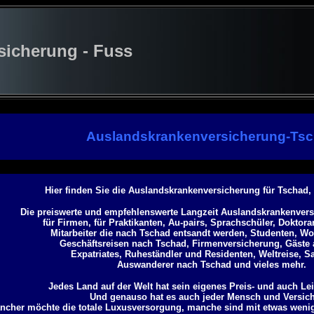
cherung - Fuss
Auslandskrankenversicherung-Ts
Hier finden Sie die Auslandskrankenversicherung für Tschad,
Die preiswerte und empfehlenswerte Langzeit Auslandskrankenvers
für Firmen, für Praktikanten, Au-pairs, Sprachschüler, Doktor
Mitarbeiter die nach Tschad entsandt werden, Studenten, Wo
Geschäftsreisen nach Tschad, Firmenversicherung, Gäste 
Expatriates, Ruheständler und Residenten, Weltreise, S
Auswanderer nach Tschad und vieles mehr.
Jedes Land auf der Welt hat sein eigenes Preis- und auch Le
Und genauso hat es auch jeder Mensch und Versich
ncher möchte die totale Luxusversorgung, manche sind mit etwas weni