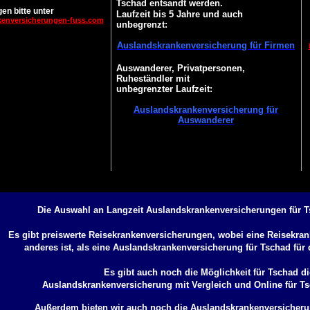
Tschad entsandt werden.
en bitte unter
Laufzeit bis 5 Jahre und auch
kenversicherungen-fuss.com
unbegrenzt:
Auslandskrankenversicherung für Firmen
Auswanderer, Privatpersonen,
Ruheständler mit
unbegrenzter Laufzeit:
Auslandskrankenversicherung für
Auswanderer
Die Auswahl an Langzeit Auslandskrankenversicherungen für T
Es gibt preiswerte Reisekrankenversicherungen, wobei eine
Reisekran
anderes ist, als eine
Auslandskrankenversicherung für Tschad
für 
Es gibt auch noch die Möglichkeit für Tschad di
Auslandskrankenversicherung mit Vergleich und Online
für T
Außerdem bieten wir auch noch die
Auslandskrankenversicheru