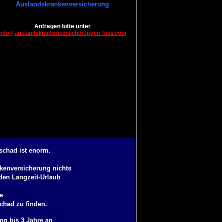
Auslandskrankenversicherung
Anfragen bitte unter
info@auslandskrankenversicherungen-fuss.com
schad ist enorm.
kenversicherung
nichts
den Langzeit-Urlaub
e
schad
zu finden.
ng bis 3 Jahre
an