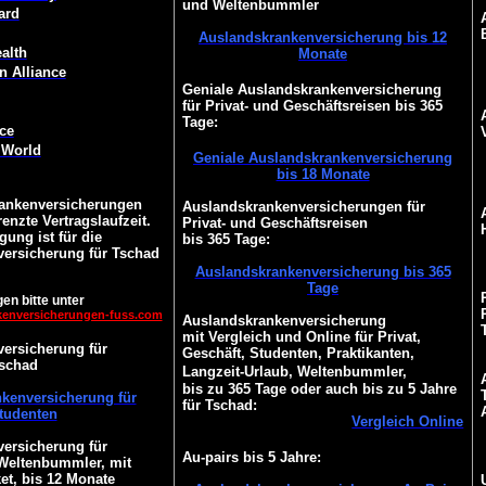
und Weltenbummler
ard
Auslandskrankenversicherung bis 12
alth
Monate
n Alliance
Geniale Auslandskrankenversicherung
für Privat- und Geschäftsreisen bis 365
Tage:
ce
 World
Geniale Auslandskrankenversicherung
bis 18 Monate
ankenversicherungen
Auslandskrankenversicherungen für
enzte Vertragslaufzeit.
Privat- und Geschäftsreisen
gung ist für die
bis 365 Tage:
ersicherung für Tschad
Auslandskrankenversicherung bis 365
Tage
en bitte unter
kenversicherungen-fuss.com
Auslandskrankenversicherung
mit Vergleich und Online für Privat,
ersicherung für
Geschäft, Studenten, Praktikanten,
Tschad
Langzeit-Urlaub, Weltenbummler,
bis zu 365 Tage oder auch bis zu 5 Jahre
kenversicherung für
für Tschad:
tudenten
Vergleich Online
ersicherung für
Au-pairs bis 5 Jahre:
 Weltenbummler, mit
et, bis 12 Monate