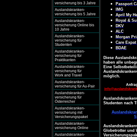
versicherung bis 3 Jahre
Passport C
IMG
Auslandskranken-
versicherung bis 5 Jahre
April My He
Royal & Su
Auslandskranken-
versicherung Online bis
DKV
10 Jahre
ALC
Auslandskranken-
Morgan Pri
versicherung für
Care Expat
Studenten
BDAE
Auslandskranken-
versicherung für
Diese Auslandskr
Praktikanten
haben alle unbegr
Auslandskranken-
Eine Selbstbeteili
versicherung für
Auslandskrankenv
Work and Travel
möglich.
Auslandskranken-
Anfrag
versicherung für Au-Pair
info@auslandskran
Auslandskranken-
versicherung für
Auslandskrankenv
Österreicher
Studenten nach 
Auslandskranken-
Auslandskran
versicherung mit
S
Versicherungspaket
Auslandskranken-
Auslandskrankenv
versicherung Online
Globetrotter und
Auslandskranken-
Versicherungspak