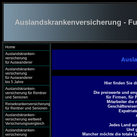
Auslandskrankenversicherung - Fu
Home
Auslandskranken-
versicherung
Ausla
für Auswanderer
Auslandskranken-
versicherung
für Auswanderer
bis 5 Jahre
Hier finden Sie 
Auslandskranken-
Die preiswerte und em
versicherung für Rentner
für Firmen, für 
und Senioren
Mitarbeiter die
Reisekrankenversicherung
Geschäftsreise
für Rentner und Senioren
Expatriat
Auslandskranken-
versicherung weltweit
Versicherungsvergleich
Jedes Land auf
Und g
Auslandskranken-
Mancher möchte die totale 
versicherung