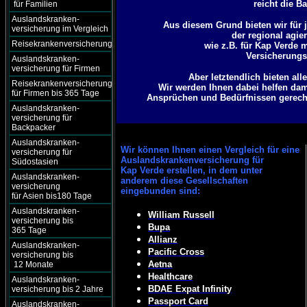
reicht die B
für Familien
Auslandskranken-
Aus diesem Grund bieten wir für j
versicherung im Vergleich
der regional agie
Reisekrankenversicherung
wie z.B. für Kap Verde 
Versicherungsg
Auslandskranken-
versicherung für Firmen
Aber letztendlich bieten al
Reisekrankenversicherung
Wir werden Ihnen dabei helfen dam
für Firmen bis 365 Tage
Ansprüchen und Bedürfnissen gerecht 
Auslandskranken-
versicherung für
Backpacker
Auslandskranken-
Wir können
Ihnen einen Vergleich für eine
versicherung für
Auslandskrankenversicherung für
Südostasien
Kap Verde erstellen, in dem unter
Auslandskranken-
anderem diese Gesellschaften
versicherung
eingebunden sind:
für Asien bis180 Tage
Auslandskranken-
William Russell
versicherung bis
Bupa
365 Tage
Allianz
Auslandskranken-
Pacific Cross
versicherung bis
Aetna
12 Monate
Healthcare
Auslandskranken-
BDAE Expat Infinity
versicherung bis 2 Jahre
Passport Card
Auslandskranken-