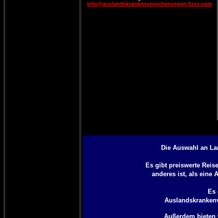
info@auslandskrankenversicherungen-fuss.com
Die Auswahl an La
Es gibt preiswerte Rei
anderes ist, als eine
A
Es 
Auslandskrankenv
Außerdem bieten 