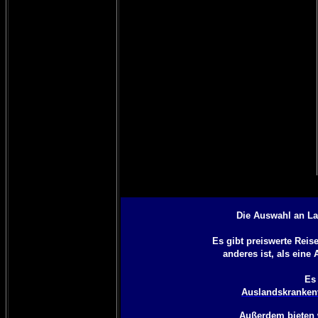
Die Auswahl an La
Es gibt preiswerte Rei
anderes ist, als eine
Es 
Auslandskrankenv
Außerdem bieten 