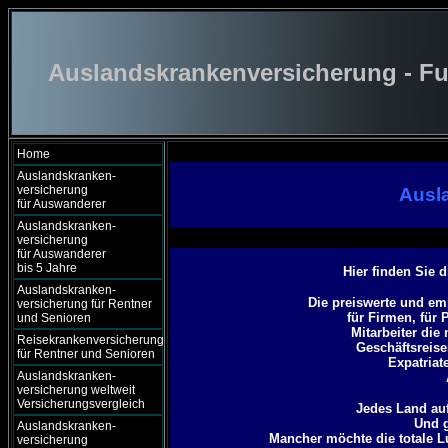
Auslandskrankenversicherung - Fu
Home
Auslandskranken-
versicherung
Ausl
für Auswanderer
Auslandskranken-
versicherung
für Auswanderer
bis 5 Jahre
Hier finden Sie 
Auslandskranken-
Die preiswerte und em
versicherung für Rentner
für Firmen, für 
und Senioren
Mitarbeiter die
Reisekrankenversicherung
Geschäftsreise
für Rentner und Senioren
Expatriat
Auslandskranken-
versicherung weltweit
Versicherungsvergleich
Jedes Land auf
Und g
Auslandskranken-
Mancher möchte die totale 
versicherung