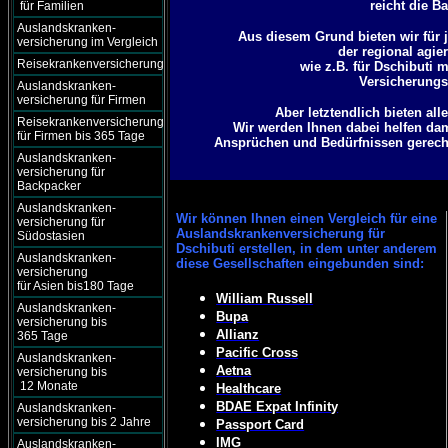
reicht die B
für Familien
Auslandskranken-
Aus diesem Grund bieten wir für j
versicherung im Vergleich
der regional agie
Reisekrankenversicherung
wie z.B. für Dschibuti 
Versicherungsg
Auslandskranken-
versicherung für Firmen
Aber letztendlich bieten al
Reisekrankenversicherung
Wir werden Ihnen dabei helfen dam
für Firmen bis 365 Tage
Ansprüchen und Bedürfnissen gerecht 
Auslandskranken-
versicherung für
Backpacker
Auslandskranken-
Wir können
Ihnen einen Vergleich für eine
versicherung für
Auslandskrankenversicherung für
Südostasien
Dschibuti erstellen, in dem unter anderem
Auslandskranken-
diese Gesellschaften eingebunden sind:
versicherung
für Asien bis180 Tage
William Russell
Auslandskranken-
Bupa
versicherung bis
Allianz
365 Tage
Pacific Cross
Auslandskranken-
Aetna
versicherung bis
12 Monate
Healthcare
BDAE Expat Infinity
Auslandskranken-
versicherung bis 2 Jahre
Passport Card
IMG
Auslandskranken-