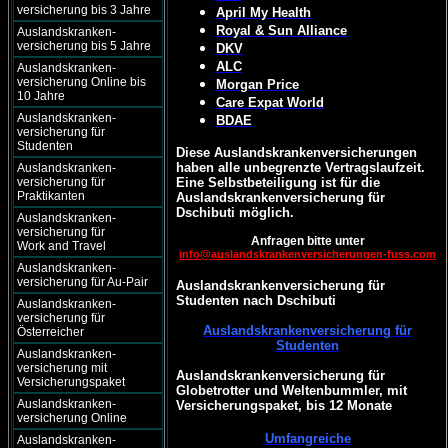
versicherung bis 3 Jahre
April My Health
Royal & Sun Alliance
Auslandskranken-
versicherung bis 5 Jahre
DKV
ALC
Auslandskranken-
versicherung Online bis
Morgan Price
10 Jahre
Care Expat World
Auslandskranken-
BDAE
versicherung für
Studenten
Diese Auslandskrankenversicherungen
haben alle unbegrenzte Vertragslaufzeit.
Auslandskranken-
versicherung für
Eine Selbstbeteiligung ist für die
Praktikanten
Auslandskrankenversicherung für
Dschibuti möglich.
Auslandskranken-
versicherung für
Anfragen bitte unter
Work and Travel
info@auslandskrankenversicherungen-fuss.com
Auslandskranken-
versicherung für Au-Pair
Auslandskrankenversicherung für
Studenten nach Dschibuti
Auslandskranken-
versicherung für
Auslandskrankenversicherung für
Österreicher
Studenten
Auslandskranken-
versicherung mit
Auslandskrankenversicherung für
Versicherungspaket
Globetrotter und Weltenbummler, mit
Auslandskranken-
Versicherungspaket, bis 12 Monate
versicherung Online
Umfangreiche
Auslandskranken-