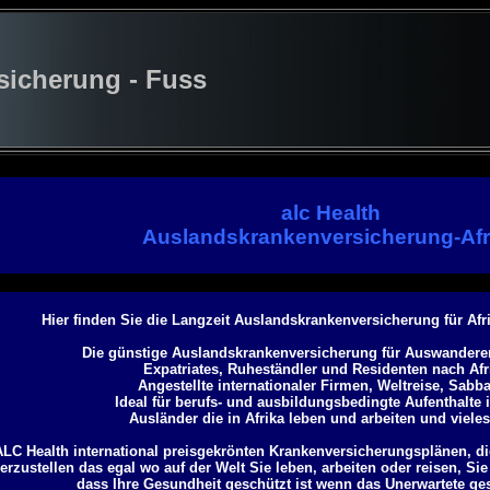
cherung - Fuss
alc Health
Auslandskrankenversicherung-Afr
Hier finden Sie die Langzeit Auslandskrankenversicherung für Afri
Die günstige Auslandskrankenversicherung
für Auswanderer
Expatriates, Ruheständler und Residenten nach Afr
Angestellte internationaler Firmen, Weltreise, Sabba
Ideal für berufs- und ausbildungsbedingte Aufenthalte i
Ausländer die in Afrika leben und arbeiten und viele
ALC Health international preisgekrönten Krankenversicherungsplänen, di
erzustellen das egal wo auf der Welt Sie leben, arbeiten oder reisen, S
dass Ihre Gesundheit geschützt ist wenn das Unerwartete ge