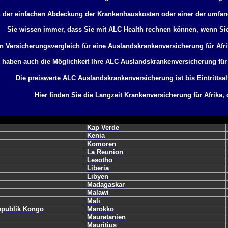
 der einfachen Abdeckung der Krankenhauskosten oder einer der umfan
Sie wissen immer, dass Sie mit ALC Health rechnen können, wenn Sie
n Versicherungsvergleich für eine Auslandskrankenversicherung für Afr
 haben auch die Möglichkeit Ihre ALC Auslandskrankenversicherung für
Die preiswerte ALC Auslandskrankenversicherung ist bis Eintrittsal
Hier finden Sie die Langzeit Krankenversicherung für Afrika,
Kap Verde
Kenia
Komoren
La Reunion
Lesotho
Liberia
Libyen
Madagaskar
Malawi
Mali
epublik Kongo
Marokko
Mauretanien
Mauritius