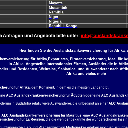
Mayotte
Mosambik
Namibia
Niger
Nigeria
Republik Kongo
e Anfragen und Angebote bitte unter:
info@auslandskranke
Hier finden Sie die Auslandskrankenversicherung für Afrika, 
kenversicherung für Afrika,
Expatriates, Firmenversicherung, Ideal für b
in Afrika, Angestellte internationaler Firmen, Ausländer die in Afrik
dler und Residenten, Weltreise, Sabbatical und Auswanderer nach Afri
Afrika und vieles mehr
cherung für Afrika
, dem Kontinent, in dem es die meisten Länder gibt.
eine
ALC Auslandskrankenversicherung für Ägypten
oder eine
ALC Auslandskr
ederum in
Südafrika
relativ viele Auswanderer, die unbedingt an einer
ALC Auslan
e
ALC Auslandskrankenversicherung für Mauritius
, eine
ALC Auslandskrankenve
rsicherung für La Reunion
, die die weniger bekannte der wunderschönen Inseln i
ehr umfangreiche Tier- und Pflanzenwelt von
Madagaskar
erleben möchten, ist unbe