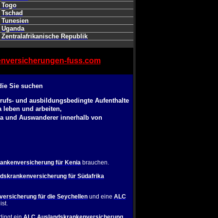
Togo
Tschad
Tunesien
Uganda
Zentralafrikanische Republik
nversicherungen-fuss.com
die Sie suchen
erufs- und ausbildungsbedingte Aufenthalte
a leben und arbeiten,
ka und Auswanderer innerhalb von
ankenversicherung für Kenia
brauchen.
dskrankenversicherung für Südafrika
rsicherung für die Seychellen
und eine
ALC
st.
dingt ein
ALC Auslandskrankenversicherung