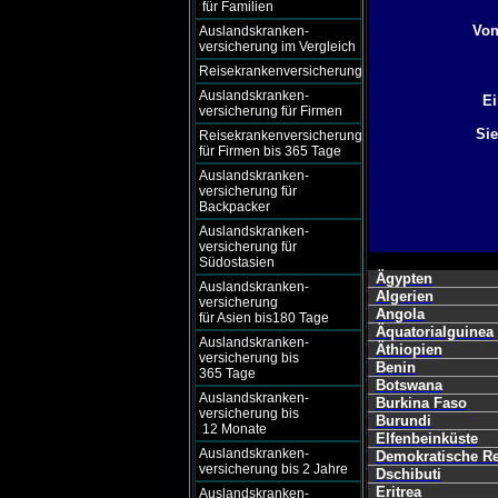
für Familien
Von
Auslandskranken-
versicherung im Vergleich
Reisekrankenversicherung
Auslandskranken-
Ei
versicherung für Firmen
Sie
Reisekrankenversicherung
für Firmen bis 365 Tage
Auslandskranken-
versicherung für
Backpacker
Auslandskranken-
versicherung für
Südostasien
Ägypten
Auslandskranken-
Algerien
versicherung
Angola
für Asien bis180 Tage
Äquatorialguinea
Auslandskranken-
Äthiopien
versicherung bis
Benin
365 Tage
Botswana
Auslandskranken-
Burkina Faso
versicherung bis
Burundi
12 Monate
Elfenbeinküste
Auslandskranken-
Demokratische R
versicherung bis 2 Jahre
Dschibuti
Eritrea
Auslandskranken-