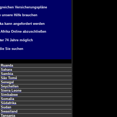
greichen Versicherungspläne
 unsere Hilfe brauchen
ika kann angefordert werden
 Afrika Online abzuschließen
ter 74 Jahre möglich
 die Sie suchen
Ruanda
Sahara
Sambia
São Tomé
Senegal
Seychellen
Sierra Leone
Simbabwe
Somalia
Südafrika
Sudan
Swasiland
Tansania