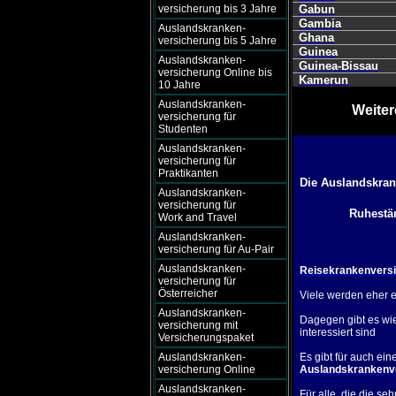
versicherung bis 3 Jahre
Gabun
Gambia
Auslandskranken-
Ghana
versicherung bis 5 Jahre
Guinea
Auslandskranken-
Guinea-Bissau
versicherung Online bis
Kamerun
10 Jahre
Auslandskranken-
Weiter
versicherung für
Studenten
Auslandskranken-
versicherung für
Praktikanten
Die Auslandskran
Auslandskranken-
versicherung für
Ruhestän
Work and Travel
Auslandskranken-
versicherung für Au-Pair
Auslandskranken-
Reisekrankenversi
versicherung für
Österreicher
Viele werden eher 
Auslandskranken-
Dagegen gibt es wi
versicherung mit
interessiert sind
Versicherungspaket
Auslandskranken-
Es gibt für auch ein
versicherung Online
Auslandskrankenve
Auslandskranken-
Für alle, die die s